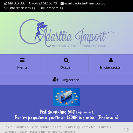
619 083 858
+34 93 512 66 70
adarttia@adarttiaimport.com
Lista de deseos (
0
)
Compare (
0
)
Menu
Buscar
Iniciar sesión
Regístrate
Pedido mínimo 60€
Imp. no incl.
Portes pagados a partir de 1200€
(Península)
Imp. no incl.
Inicio
Anillos, pulseras, pendientes, etc..
Pulseras y Brazaletes
Pulseras
Variadas
BT314 - Pulsera Blanca, Negra y Amarilla