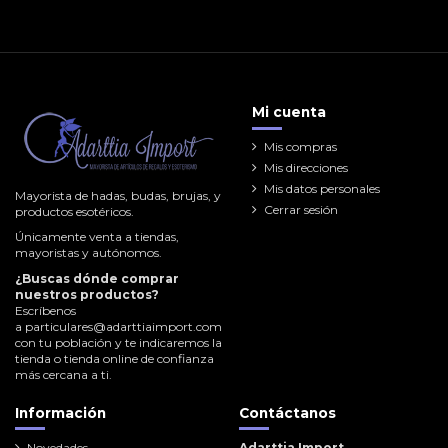
Mi cuenta
Mis compras
Mis direcciones
Mis datos personales
Mayorista de hadas, budas, brujas, y
Cerrar sesión
productos esotéricos.
Únicamente venta a tiendas,
mayoristas y autónomos.
¿Buscas dónde comprar
nuestros productos?
Escríbenos
a
particulares@adarttiaimport.com
con tu población y te indicaremos la
tienda o tienda online de confianza
más cercana a ti.
Información
Contáctanos
Novedades
Adarttia Import