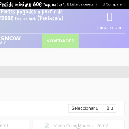
Pedido mínimo 60€
Imp. no incl.
Lista de deseos (
)
Compare (
)
Portes pagados a partir de
1200€
(Península)
Imp. no incl.
Iniciar sesión
NOVEDADES
W
Seleccionar
8