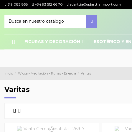
619 083 858
+34 93 512 66 70
adarttia@adarttiaimport.com
FIGURAS Y DECORACIÓN
ESOTÉRICO Y E
Inicio
Wicca - Meditación - Runas - Energía
Varitas
Varitas