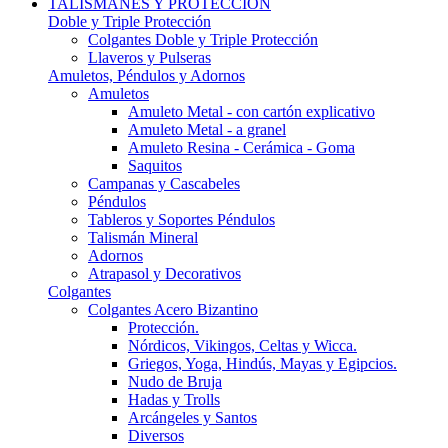
TALISMANES Y PROTECCIÓN
Doble y Triple Protección
Colgantes Doble y Triple Protección
Llaveros y Pulseras
Amuletos, Péndulos y Adornos
Amuletos
Amuleto Metal - con cartón explicativo
Amuleto Metal - a granel
Amuleto Resina - Cerámica - Goma
Saquitos
Campanas y Cascabeles
Péndulos
Tableros y Soportes Péndulos
Talismán Mineral
Adornos
Atrapasol y Decorativos
Colgantes
Colgantes Acero Bizantino
Protección.
Nórdicos, Vikingos, Celtas y Wicca.
Griegos, Yoga, Hindús, Mayas y Egipcios.
Nudo de Bruja
Hadas y Trolls
Arcángeles y Santos
Diversos