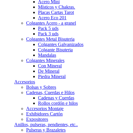
Acero Mini
Místicos y Chakras.
Placas Cartas Tarot
Acero Eco 201
Colgantes Acero - a granel
Pack 5 uds
Pack 3 uds
Colgantes Metal Bisuteria
Colgantes Galvanizados
Colgante Bisuteria
Mandalas
Colgantes Minerales
Con Mineral
De Mineral
Piedra Mineral
Accesorios
Bolsas y Sobres
Cadenas, Cuerdas e Hilos
Cadenas y Cuerdas
Rollos cordón e hilos
Accesorios Montaje
Exhibidores Cartón
Expositores
Anillos, pulseras, pendientes, etc..
Pulseras y Brazaletes