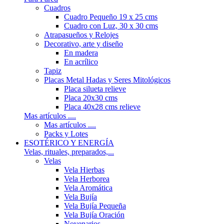
Cuadros
Cuadro Pequeño 19 x 25 cms
Cuadro con Luz, 30 x 30 cms
Atrapasueños y Relojes
Decorativo, arte y diseño
En madera
En acrílico
Tapiz
Placas Metal Hadas y Seres Mitológicos
Placa silueta relieve
Placa 20x30 cms
Placa 40x28 cms relieve
Mas artículos ....
Mas artículos ....
Packs y Lotes
ESOTÉRICO Y ENERGÍA
Velas, rituales, preparados,...
Velas
Vela Hierbas
Vela Herborea
Vela Aromática
Vela Bujía
Vela Bujía Pequeña
Vela Bujía Oración
Novenarios