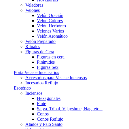
Veladoras
Velones
Velón Oración
Velón Colores
Velón Herbóreo
Velones Varios
Velón Aromático
Velón Preparado
Rituales
Figuras de Cera
Figuras en cera
Pirámides
Figuras Sex
Porta Velas e Incensarios
Accesorios para Velas e Inciensos
Incesarios Reflujo
Esotérico
Inciensos
Hexagonales
Flute
Satya, Tribal, Vijayshree, Nag, etc...
Conos
Conos Reflujo
Atados y Palo Santo