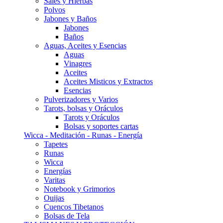
Sales y Hierbas
Polvos
Jabones y Baños
Jabones
Baños
Aguas, Aceites y Esencias
Aguas
Vinagres
Aceites
Aceites Misticos y Extractos
Esencias
Pulverizadores y Varios
Tarots, bolsas y Oráculos
Tarots y Oráculos
Bolsas y soportes cartas
Wicca - Meditación - Runas - Energía
Tapetes
Runas
Wicca
Energías
Varitas
Notebook y Grimorios
Ouijas
Cuencos Tibetanos
Bolsas de Tela