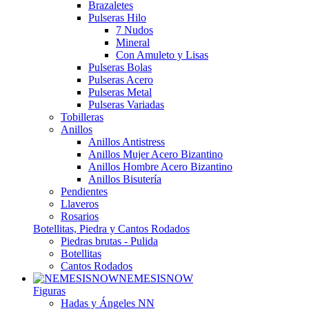
Brazaletes
Pulseras Hilo
7 Nudos
Mineral
Con Amuleto y Lisas
Pulseras Bolas
Pulseras Acero
Pulseras Metal
Pulseras Variadas
Tobilleras
Anillos
Anillos Antistress
Anillos Mujer Acero Bizantino
Anillos Hombre Acero Bizantino
Anillos Bisutería
Pendientes
Llaveros
Rosarios
Botellitas, Piedra y Cantos Rodados
Piedras brutas - Pulida
Botellitas
Cantos Rodados
NEMESISNOW
Figuras
Hadas y Ángeles NN