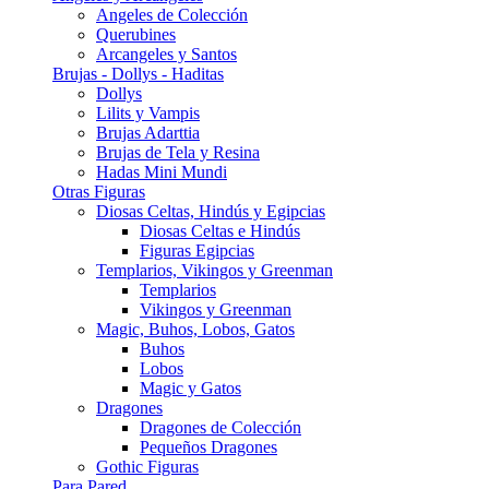
Angeles de Colección
Querubines
Arcangeles y Santos
Brujas - Dollys - Haditas
Dollys
Lilits y Vampis
Brujas Adarttia
Brujas de Tela y Resina
Hadas Mini Mundi
Otras Figuras
Diosas Celtas, Hindús y Egipcias
Diosas Celtas e Hindús
Figuras Egipcias
Templarios, Vikingos y Greenman
Templarios
Vikingos y Greenman
Magic, Buhos, Lobos, Gatos
Buhos
Lobos
Magic y Gatos
Dragones
Dragones de Colección
Pequeños Dragones
Gothic Figuras
Para Pared