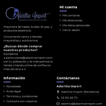
Mi cuenta
Mis compras
Mis direcciones
Mis datos personales
Mayorista de hadas, budas, brujas, y
Cerrar sesión
productos esotéricos.
Únicamente venta a tiendas,
mayoristas y autónomos.
¿Buscas dónde comprar
nuestros productos?
Escríbenos
a
particulares@adarttiaimport.com
con tu población y te indicaremos la
tienda o tienda online de confianza
más cercana a ti.
Información
Contáctanos
Novedades
Adarttia Import
Aviso legal
Adarttia Import (Barcelona)
Términos y condiciones
93 512 66 70
Contacta con nosotros
adarttia@adarttiaimport.com