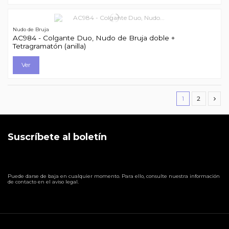
Nudo de Bruja
AC984 - Colgante Duo, Nudo de Bruja doble +
Tetragramatón (anilla)
Ver
1
2
Suscríbete al boletín
Puede darse de baja en cualquier momento. Para ello, consulte nuestra información
de contacto en el aviso legal.