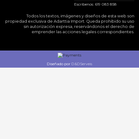
Escríbenos: 619 083 858
Todos los textos, imágenes y diseños de esta web son
propiedad exclusiva de Adarttia Import. Queda prohibido su uso
sin autorización expresa, reservándonos el derecho de
emprender las acciones legales correspondientes.
Diseñado por
D&DServeis