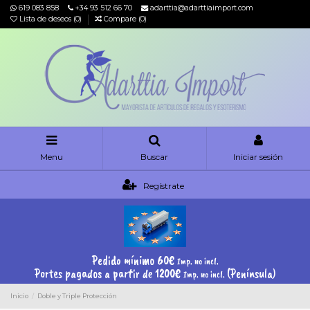
619 083 858
+34 93 512 66 70
adarttia@adarttiaimport.com
Lista de deseos (
0
)
Compare (
0
)
Menu
Buscar
Iniciar sesión
Regístrate
Pedido mínimo 60€
Imp. no incl.
Portes pagados a partir de 1200€
(Península)
Imp. no incl.
Inicio
Doble y Triple Protección