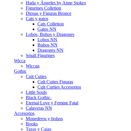
Hada y Ángeles by Anne Stokes
Figurines Colletion
Diosas y Figuras Bronce
Cats y gatos
Cats Colletion
Gatos NN
Lobos, Buhos y Dragones
Lobos NN
Buhos NN
Dragones NN
Small Figurines
Wicca
Wiccan
Gothic
Cult Cuties
Cult Cuties Figuras
Cult Curties Accesorios
Little Souls
Black Gothic.
Eternal Love y Femme Fatal
Calaveras NN
Accesorios
Monederos y bolsos
Books
Tazas y Cajas