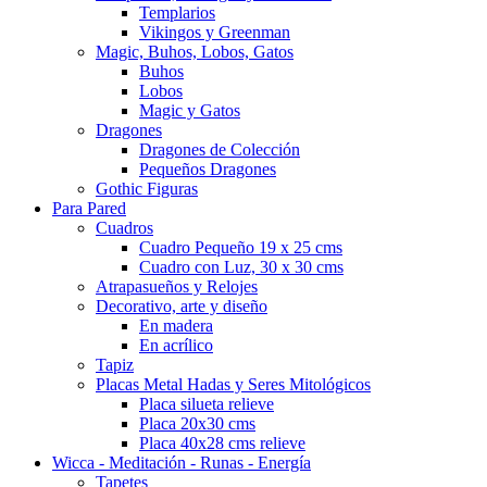
Templarios
Vikingos y Greenman
Magic, Buhos, Lobos, Gatos
Buhos
Lobos
Magic y Gatos
Dragones
Dragones de Colección
Pequeños Dragones
Gothic Figuras
Para Pared
Cuadros
Cuadro Pequeño 19 x 25 cms
Cuadro con Luz, 30 x 30 cms
Atrapasueños y Relojes
Decorativo, arte y diseño
En madera
En acrílico
Tapiz
Placas Metal Hadas y Seres Mitológicos
Placa silueta relieve
Placa 20x30 cms
Placa 40x28 cms relieve
Wicca - Meditación - Runas - Energía
Tapetes