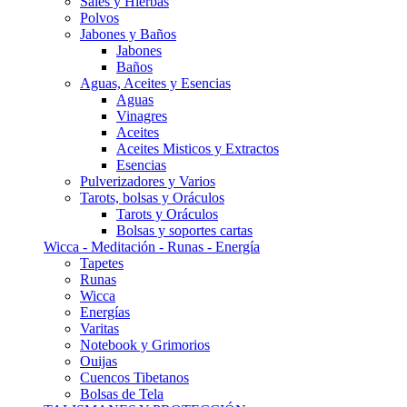
Sales y Hierbas
Polvos
Jabones y Baños
Jabones
Baños
Aguas, Aceites y Esencias
Aguas
Vinagres
Aceites
Aceites Misticos y Extractos
Esencias
Pulverizadores y Varios
Tarots, bolsas y Oráculos
Tarots y Oráculos
Bolsas y soportes cartas
Wicca - Meditación - Runas - Energía
Tapetes
Runas
Wicca
Energías
Varitas
Notebook y Grimorios
Ouijas
Cuencos Tibetanos
Bolsas de Tela