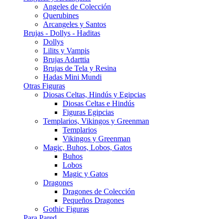
Angeles de Colección
Querubines
Arcangeles y Santos
Brujas - Dollys - Haditas
Dollys
Lilits y Vampis
Brujas Adarttia
Brujas de Tela y Resina
Hadas Mini Mundi
Otras Figuras
Diosas Celtas, Hindús y Egipcias
Diosas Celtas e Hindús
Figuras Egipcias
Templarios, Vikingos y Greenman
Templarios
Vikingos y Greenman
Magic, Buhos, Lobos, Gatos
Buhos
Lobos
Magic y Gatos
Dragones
Dragones de Colección
Pequeños Dragones
Gothic Figuras
Para Pared