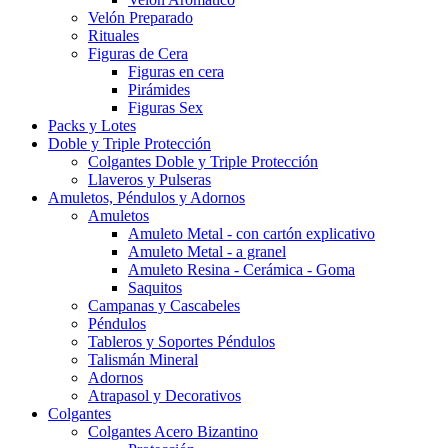
Velón Preparado
Rituales
Figuras de Cera
Figuras en cera
Pirámides
Figuras Sex
Packs y Lotes
Doble y Triple Protección
Colgantes Doble y Triple Protección
Llaveros y Pulseras
Amuletos, Péndulos y Adornos
Amuletos
Amuleto Metal - con cartón explicativo
Amuleto Metal - a granel
Amuleto Resina - Cerámica - Goma
Saquitos
Campanas y Cascabeles
Péndulos
Tableros y Soportes Péndulos
Talismán Mineral
Adornos
Atrapasol y Decorativos
Colgantes
Colgantes Acero Bizantino