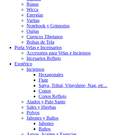
Runas
Wicca
Energías
Varitas
Notebook y Grimorios
Ouijas
Cuencos Tibetanos
Bolsas de Tela
Porta Velas e Incensarios
Accesorios para Velas e Inciensos
Incesarios Reflujo
Esotérico
Inciensos
Hexagonales
Flute
Satya, Tribal, Vijayshree, Nag, etc...
Conos
Conos Reflujo
Atados y Palo Santo
Sales y Hierbas
Polvos
Jabones y Baños
Jabones
Baños
Aguas, Aceites y Esencias