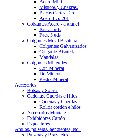
Acero Mini
Místicos y Chakras.
Placas Cartas Tarot
Acero Eco 201
Colgantes Acero - a granel
Pack 5 uds
Pack 3 uds
Colgantes Metal Bisuteria
Colgantes Galvanizados
Colgante Bisuteria
Mandalas
Colgantes Minerales
Con Mineral
De Mineral
Piedra Mineral
Accesorios
Bolsas y Sobres
Cadenas, Cuerdas e Hilos
Cadenas y Cuerdas
Rollos cordón e hilos
Accesorios Montaje
Exhibidores Cartón
Expositores
Anillos, pulseras, pendientes, etc..
Pulseras y Brazaletes