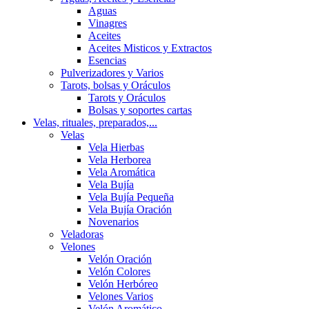
Aguas
Vinagres
Aceites
Aceites Misticos y Extractos
Esencias
Pulverizadores y Varios
Tarots, bolsas y Oráculos
Tarots y Oráculos
Bolsas y soportes cartas
Velas, rituales, preparados,...
Velas
Vela Hierbas
Vela Herborea
Vela Aromática
Vela Bujía
Vela Bujía Pequeña
Vela Bujía Oración
Novenarios
Veladoras
Velones
Velón Oración
Velón Colores
Velón Herbóreo
Velones Varios
Velón Aromático