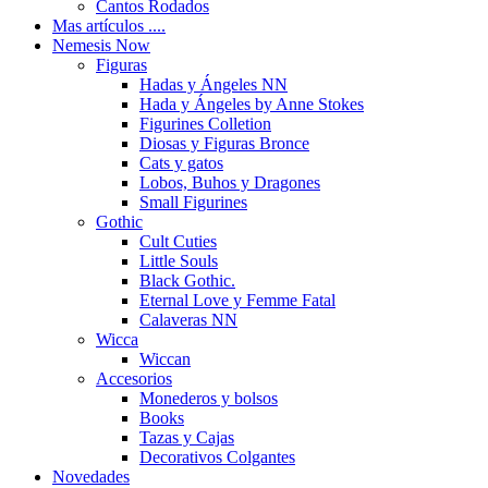
Cantos Rodados
Mas artículos ....
Nemesis Now
Figuras
Hadas y Ángeles NN
Hada y Ángeles by Anne Stokes
Figurines Colletion
Diosas y Figuras Bronce
Cats y gatos
Lobos, Buhos y Dragones
Small Figurines
Gothic
Cult Cuties
Little Souls
Black Gothic.
Eternal Love y Femme Fatal
Calaveras NN
Wicca
Wiccan
Accesorios
Monederos y bolsos
Books
Tazas y Cajas
Decorativos Colgantes
Novedades