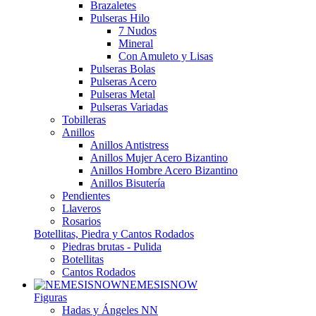
Brazaletes
Pulseras Hilo
7 Nudos
Mineral
Con Amuleto y Lisas
Pulseras Bolas
Pulseras Acero
Pulseras Metal
Pulseras Variadas
Tobilleras
Anillos
Anillos Antistress
Anillos Mujer Acero Bizantino
Anillos Hombre Acero Bizantino
Anillos Bisutería
Pendientes
Llaveros
Rosarios
Botellitas, Piedra y Cantos Rodados
Piedras brutas - Pulida
Botellitas
Cantos Rodados
NEMESISNOW
Figuras
Hadas y Ángeles NN