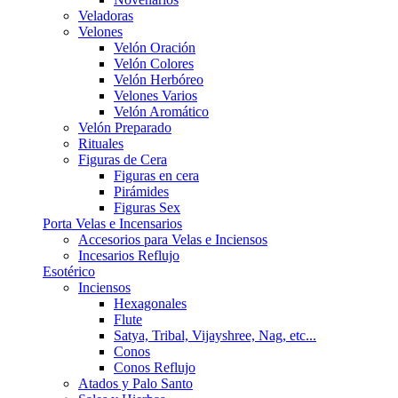
Veladoras
Velones
Velón Oración
Velón Colores
Velón Herbóreo
Velones Varios
Velón Aromático
Velón Preparado
Rituales
Figuras de Cera
Figuras en cera
Pirámides
Figuras Sex
Porta Velas e Incensarios
Accesorios para Velas e Inciensos
Incesarios Reflujo
Esotérico
Inciensos
Hexagonales
Flute
Satya, Tribal, Vijayshree, Nag, etc...
Conos
Conos Reflujo
Atados y Palo Santo