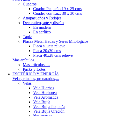
Cuadros
Cuadro Pequeño 19 x 25 cms
Cuadro con Luz, 30 x 30 cms
Atrapasueños y Relojes
Decorativo, arte y diseño
En madera
En acrílico
Tapiz
Placas Metal Hadas y Seres Mitológicos
Placa silueta relieve
Placa 20x30 cms
Placa 40x28 cms relieve
Mas artículos ....
Mas artículos ....
Packs y Lotes
ESOTÉRICO Y ENERGÍA
Velas, rituales, preparados,...
Velas
Vela Hierbas
Vela Herborea
Vela Aromática
Vela Bujía
Vela Bujía Pequeña
Vela Bujía Oración
Novenarios