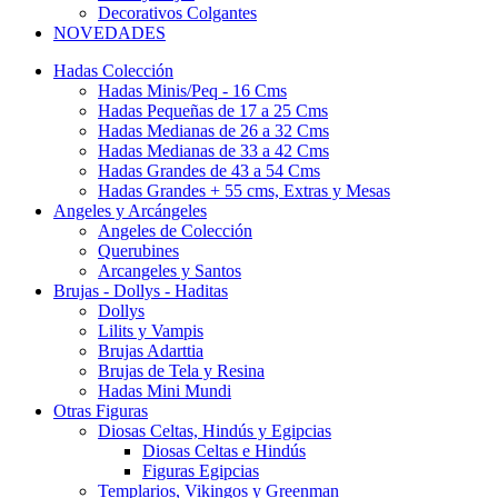
Decorativos Colgantes
NOVEDADES
Hadas Colección
Hadas Minis/Peq - 16 Cms
Hadas Pequeñas de 17 a 25 Cms
Hadas Medianas de 26 a 32 Cms
Hadas Medianas de 33 a 42 Cms
Hadas Grandes de 43 a 54 Cms
Hadas Grandes + 55 cms, Extras y Mesas
Angeles y Arcángeles
Angeles de Colección
Querubines
Arcangeles y Santos
Brujas - Dollys - Haditas
Dollys
Lilits y Vampis
Brujas Adarttia
Brujas de Tela y Resina
Hadas Mini Mundi
Otras Figuras
Diosas Celtas, Hindús y Egipcias
Diosas Celtas e Hindús
Figuras Egipcias
Templarios, Vikingos y Greenman