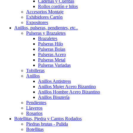
Cadenas y Cuerdas
Rollos cordón e hilos
Accesorios Montaje
Exhibidores Cartón
Expositores
Anillos, pulseras, pendientes, etc..
Pulseras y Brazaletes
Brazaletes
Pulseras Hilo
Pulseras Bolas
Pulseras Acero
Pulseras Metal
Pulseras Variadas
Tobilleras
Anillos
Anillos Antistress
Anillos Mujer Acero Bizantino
Anillos Hombre Acero Bizantino
Anillos Bisutería
Pendientes
Llaveros
Rosarios
Botellitas, Piedra y Cantos Rodados
Piedras brutas - Pulida
Botellitas