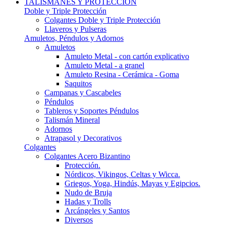
TALISMANES Y PROTECCIÓN
Doble y Triple Protección
Colgantes Doble y Triple Protección
Llaveros y Pulseras
Amuletos, Péndulos y Adornos
Amuletos
Amuleto Metal - con cartón explicativo
Amuleto Metal - a granel
Amuleto Resina - Cerámica - Goma
Saquitos
Campanas y Cascabeles
Péndulos
Tableros y Soportes Péndulos
Talismán Mineral
Adornos
Atrapasol y Decorativos
Colgantes
Colgantes Acero Bizantino
Protección.
Nórdicos, Vikingos, Celtas y Wicca.
Griegos, Yoga, Hindús, Mayas y Egipcios.
Nudo de Bruja
Hadas y Trolls
Arcángeles y Santos
Diversos