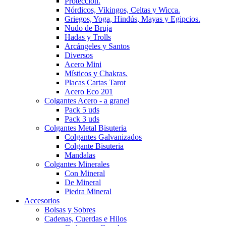
Protección.
Nórdicos, Vikingos, Celtas y Wicca.
Griegos, Yoga, Hindús, Mayas y Egipcios.
Nudo de Bruja
Hadas y Trolls
Arcángeles y Santos
Diversos
Acero Mini
Místicos y Chakras.
Placas Cartas Tarot
Acero Eco 201
Colgantes Acero - a granel
Pack 5 uds
Pack 3 uds
Colgantes Metal Bisuteria
Colgantes Galvanizados
Colgante Bisuteria
Mandalas
Colgantes Minerales
Con Mineral
De Mineral
Piedra Mineral
Accesorios
Bolsas y Sobres
Cadenas, Cuerdas e Hilos