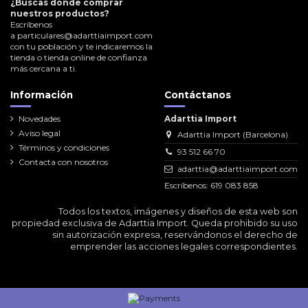
¿Buscas dónde comprar
nuestros productos?
Escríbenos
a
particulares@adarttiaimport.com
con tu población y te indicaremos la
tienda o tienda online de confianza
más cercana a ti.
Información
Contáctanos
Novedades
Adarttia Import
Aviso legal
Adarttia Import (Barcelona)
Términos y condiciones
93 512 66 70
Contacta con nosotros
adarttia@adarttiaimport.com
Escríbenos: 619 083 858
Todos los textos, imágenes y diseños de esta web son
propiedad exclusiva de Adarttia Import. Queda prohibido su uso
sin autorización expresa, reservándonos el derecho de
emprender las acciones legales correspondientes.