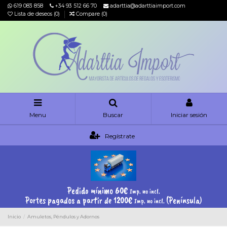
619 083 858
+34 93 512 66 70
adarttia@adarttiaimport.com
Lista de deseos (
0
)
Compare (
0
)
Menu
Buscar
Iniciar sesión
Regístrate
Pedido mínimo 60€
Imp. no incl.
Portes pagados a partir de 1200€
(Península)
Imp. no incl.
Inicio
Amuletos, Péndulos y Adornos