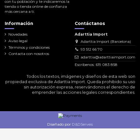
con tu población y te indicaremos la
tienda o tienda online de confianza
más cercana a ti.
Información
Contáctanos
Novedades
Adarttia Import
Aviso legal
Adarttia Import (Barcelona)
Términos y condiciones
93 512 66 70
Contacta con nosotros
adarttia@adarttiaimport.com
Escríbenos: 619 083 858
Todos los textos, imágenes y diseños de esta web son
propiedad exclusiva de Adarttia Import. Queda prohibido su uso
sin autorización expresa, reservándonos el derecho de
emprender las acciones legales correspondientes.
Diseñado por
D&DServeis