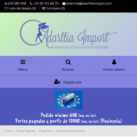
619 083 858
+34 93 512 66 70
adarttia@adarttiaimport.com
Lista de deseos (
0
)
Compare (
0
)
Menu
Buscar
Iniciar sesión
Regístrate
Pedido mínimo 60€
Imp. no incl.
Portes pagados a partir de 1200€
(Península)
Imp. no incl.
Inicio
Otras Figuras
Dragones
Pequeños Dragones