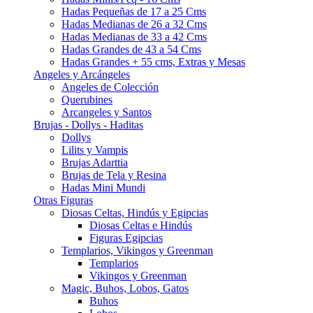
Hadas Pequeñas de 17 a 25 Cms
Hadas Medianas de 26 a 32 Cms
Hadas Medianas de 33 a 42 Cms
Hadas Grandes de 43 a 54 Cms
Hadas Grandes + 55 cms, Extras y Mesas
Angeles y Arcángeles
Angeles de Colección
Querubines
Arcangeles y Santos
Brujas - Dollys - Haditas
Dollys
Lilits y Vampis
Brujas Adarttia
Brujas de Tela y Resina
Hadas Mini Mundi
Otras Figuras
Diosas Celtas, Hindús y Egipcias
Diosas Celtas e Hindús
Figuras Egipcias
Templarios, Vikingos y Greenman
Templarios
Vikingos y Greenman
Magic, Buhos, Lobos, Gatos
Buhos