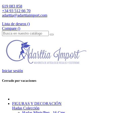
619 083 858
+34 93 512 66 70
adarttia@adarttiaimport.com
Lista de deseos (
)
Compare (
)
Iniciar sesión
Cerrado por vacaciones
FIGURAS Y DECORACIÓN
Hadas Colección
Hadas Minis/Peq - 16 Cms