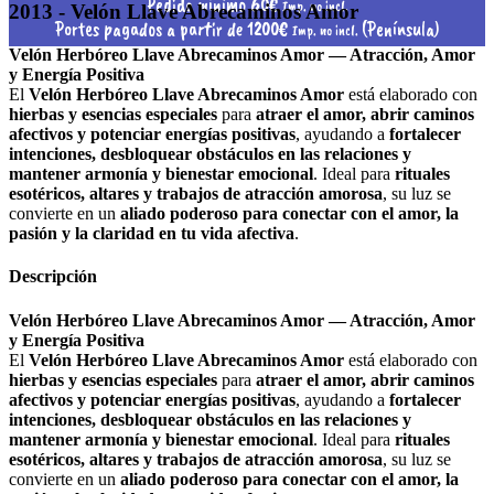
Pedido mínimo 60€
Imp. no incl.
2013 - Velón Llave Abrecaminos Amor
Portes pagados a partir de 1200€
(Península)
Imp. no incl.
Velón Herbóreo Llave Abrecaminos Amor — Atracción, Amor
y Energía Positiva
El
Velón Herbóreo Llave Abrecaminos Amor
está elaborado con
hierbas y esencias especiales
para
atraer el amor, abrir caminos
afectivos y potenciar energías positivas
, ayudando a
fortalecer
intenciones, desbloquear obstáculos en las relaciones y
mantener armonía y bienestar emocional
. Ideal para
rituales
esotéricos, altares y trabajos de atracción amorosa
, su luz se
convierte en un
aliado poderoso para conectar con el amor, la
pasión y la claridad en tu vida afectiva
.
Descripción
Velón Herbóreo Llave Abrecaminos Amor — Atracción, Amor
y Energía Positiva
El
Velón Herbóreo Llave Abrecaminos Amor
está elaborado con
hierbas y esencias especiales
para
atraer el amor, abrir caminos
afectivos y potenciar energías positivas
, ayudando a
fortalecer
intenciones, desbloquear obstáculos en las relaciones y
mantener armonía y bienestar emocional
. Ideal para
rituales
esotéricos, altares y trabajos de atracción amorosa
, su luz se
convierte en un
aliado poderoso para conectar con el amor, la