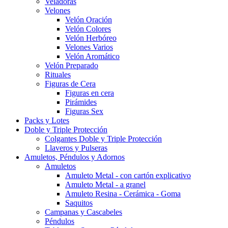
Veladoras
Velones
Velón Oración
Velón Colores
Velón Herbóreo
Velones Varios
Velón Aromático
Velón Preparado
Rituales
Figuras de Cera
Figuras en cera
Pirámides
Figuras Sex
Packs y Lotes
Doble y Triple Protección
Colgantes Doble y Triple Protección
Llaveros y Pulseras
Amuletos, Péndulos y Adornos
Amuletos
Amuleto Metal - con cartón explicativo
Amuleto Metal - a granel
Amuleto Resina - Cerámica - Goma
Saquitos
Campanas y Cascabeles
Péndulos