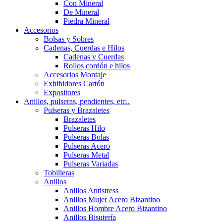
Con Mineral
De Mineral
Piedra Mineral
Accesorios
Bolsas y Sobres
Cadenas, Cuerdas e Hilos
Cadenas y Cuerdas
Rollos cordón e hilos
Accesorios Montaje
Exhibidores Cartón
Expositores
Anillos, pulseras, pendientes, etc..
Pulseras y Brazaletes
Brazaletes
Pulseras Hilo
Pulseras Bolas
Pulseras Acero
Pulseras Metal
Pulseras Variadas
Tobilleras
Anillos
Anillos Antistress
Anillos Mujer Acero Bizantino
Anillos Hombre Acero Bizantino
Anillos Bisutería