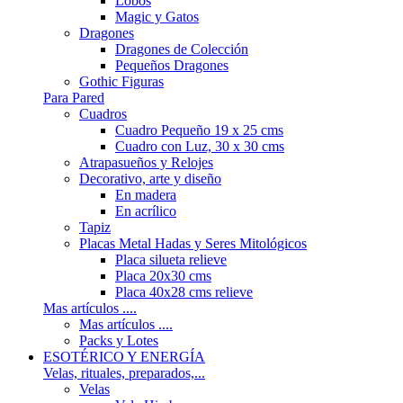
Lobos
Magic y Gatos
Dragones
Dragones de Colección
Pequeños Dragones
Gothic Figuras
Para Pared
Cuadros
Cuadro Pequeño 19 x 25 cms
Cuadro con Luz, 30 x 30 cms
Atrapasueños y Relojes
Decorativo, arte y diseño
En madera
En acrílico
Tapiz
Placas Metal Hadas y Seres Mitológicos
Placa silueta relieve
Placa 20x30 cms
Placa 40x28 cms relieve
Mas artículos ....
Mas artículos ....
Packs y Lotes
ESOTÉRICO Y ENERGÍA
Velas, rituales, preparados,...
Velas