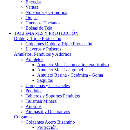
Energías
Varitas
Notebook y Grimorios
Ouijas
Cuencos Tibetanos
Bolsas de Tela
TALISMANES Y PROTECCIÓN
Doble y Triple Protección
Colgantes Doble y Triple Protección
Llaveros y Pulseras
Amuletos, Péndulos y Adornos
Amuletos
Amuleto Metal - con cartón explicativo
Amuleto Metal - a granel
Amuleto Resina - Cerámica - Goma
Saquitos
Campanas y Cascabeles
Péndulos
Tableros y Soportes Péndulos
Talismán Mineral
Adornos
Atrapasol y Decorativos
Colgantes
Colgantes Acero Bizantino
Protección.