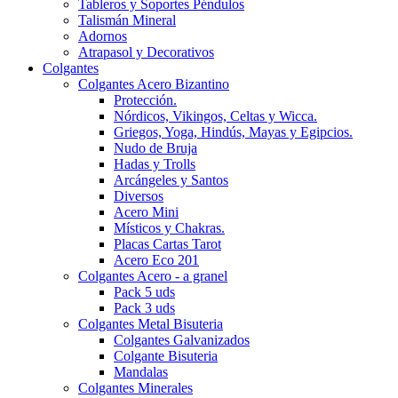
Tableros y Soportes Péndulos
Talismán Mineral
Adornos
Atrapasol y Decorativos
Colgantes
Colgantes Acero Bizantino
Protección.
Nórdicos, Vikingos, Celtas y Wicca.
Griegos, Yoga, Hindús, Mayas y Egipcios.
Nudo de Bruja
Hadas y Trolls
Arcángeles y Santos
Diversos
Acero Mini
Místicos y Chakras.
Placas Cartas Tarot
Acero Eco 201
Colgantes Acero - a granel
Pack 5 uds
Pack 3 uds
Colgantes Metal Bisuteria
Colgantes Galvanizados
Colgante Bisuteria
Mandalas
Colgantes Minerales