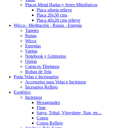
Placas Metal Hadas y Seres Mitológicos
Placa silueta relieve
Placa 20x30 cms
Placa 40x28 cms relieve
Wicca - Meditación - Runas - Energía
Tapetes
Runas
Wicca
Energías
Varitas
Notebook y Grimorios
Ouijas
Cuencos Tibetanos
Bolsas de Tela
Porta Velas e Incensarios
Accesorios para Velas e Inciensos
Incesarios Reflujo
Esotérico
Inciensos
Hexagonales
Flute
Satya, Tribal, Vijayshree, Nag, etc...
Conos
Conos Reflujo