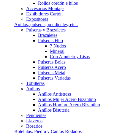
Rollos cordón e hilos
Accesorios Montaje
Exhibidores Cartón
Expositores
Anillos, pulseras, pendientes, etc..
Pulseras y Brazaletes
Brazaletes
Pulseras Hilo
7 Nudos
Mineral
Con Amuleto y Lisas
Pulseras Bolas
Pulseras Acero
Pulseras Metal
Pulseras Variadas
Tobilleras
Anillos
Anillos Antistress
Anillos Mujer Acero Bizantino
Anillos Hombre Acero Bizantino
Anillos Bisutería
Pendientes
Llaveros
Rosarios
Botellitas, Piedra y Cantos Rodados