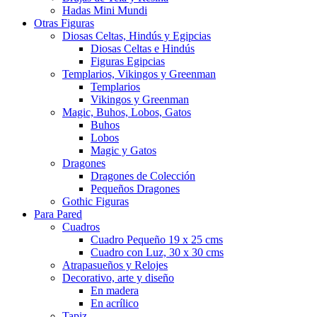
Hadas Mini Mundi
Otras Figuras
Diosas Celtas, Hindús y Egipcias
Diosas Celtas e Hindús
Figuras Egipcias
Templarios, Vikingos y Greenman
Templarios
Vikingos y Greenman
Magic, Buhos, Lobos, Gatos
Buhos
Lobos
Magic y Gatos
Dragones
Dragones de Colección
Pequeños Dragones
Gothic Figuras
Para Pared
Cuadros
Cuadro Pequeño 19 x 25 cms
Cuadro con Luz, 30 x 30 cms
Atrapasueños y Relojes
Decorativo, arte y diseño
En madera
En acrílico
Tapiz