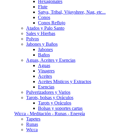
Hexagonales
Flute
Satya, Tribal, Vijayshree, Nag, etc...
Conos
Conos Reflujo
Atados y Palo Santo
Sales y Hierbas
Polvos
Jabones y Baños
Jabones
Baños
Aguas, Aceites y Esencias
Aguas
Vinagres
Aceites
Aceites Misticos y Extractos
Esencias
Pulverizadores y Varios
Tarots, bolsas y Oráculos
Tarots y Oráculos
Bolsas y soportes cartas
Wicca - Meditación - Runas - Energía
Tapetes
Runas
Wicca