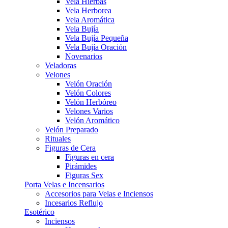
Vela Hierbas
Vela Herborea
Vela Aromática
Vela Bujía
Vela Bujía Pequeña
Vela Bujía Oración
Novenarios
Veladoras
Velones
Velón Oración
Velón Colores
Velón Herbóreo
Velones Varios
Velón Aromático
Velón Preparado
Rituales
Figuras de Cera
Figuras en cera
Pirámides
Figuras Sex
Porta Velas e Incensarios
Accesorios para Velas e Inciensos
Incesarios Reflujo
Esotérico
Inciensos