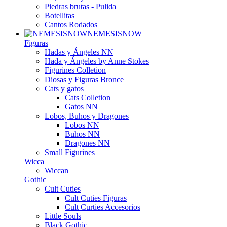
Piedras brutas - Pulida
Botellitas
Cantos Rodados
NEMESISNOW
Figuras
Hadas y Ángeles NN
Hada y Ángeles by Anne Stokes
Figurines Colletion
Diosas y Figuras Bronce
Cats y gatos
Cats Colletion
Gatos NN
Lobos, Buhos y Dragones
Lobos NN
Buhos NN
Dragones NN
Small Figurines
Wicca
Wiccan
Gothic
Cult Cuties
Cult Cuties Figuras
Cult Curties Accesorios
Little Souls
Black Gothic.