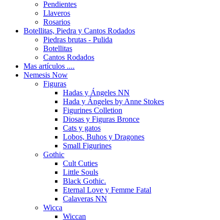
Pendientes
Llaveros
Rosarios
Botellitas, Piedra y Cantos Rodados
Piedras brutas - Pulida
Botellitas
Cantos Rodados
Mas artículos ....
Nemesis Now
Figuras
Hadas y Ángeles NN
Hada y Ángeles by Anne Stokes
Figurines Colletion
Diosas y Figuras Bronce
Cats y gatos
Lobos, Buhos y Dragones
Small Figurines
Gothic
Cult Cuties
Little Souls
Black Gothic.
Eternal Love y Femme Fatal
Calaveras NN
Wicca
Wiccan