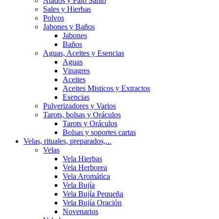
Atados y Palo Santo
Sales y Hierbas
Polvos
Jabones y Baños
Jabones
Baños
Aguas, Aceites y Esencias
Aguas
Vinagres
Aceites
Aceites Misticos y Extractos
Esencias
Pulverizadores y Varios
Tarots, bolsas y Oráculos
Tarots y Oráculos
Bolsas y soportes cartas
Velas, rituales, preparados,...
Velas
Vela Hierbas
Vela Herborea
Vela Aromática
Vela Bujía
Vela Bujía Pequeña
Vela Bujía Oración
Novenarios