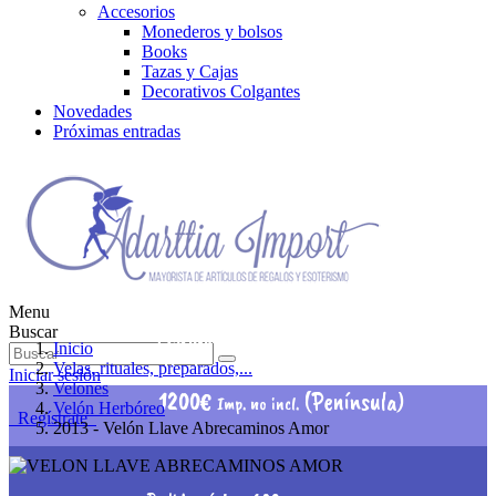
Accesorios
Monederos y bolsos
Books
Tazas y Cajas
Decorativos Colgantes
Novedades
Próximas entradas
Menu
Pedido mínimo 60€
Buscar
Imp. no incl.
Inicio
Portes pagados a partir de
Velas, rituales, preparados,...
Iniciar sesión
Velones
1200€
(Península)
Imp. no incl.
Velón Herbóreo
Regístrate
2013 - Velón Llave Abrecaminos Amor