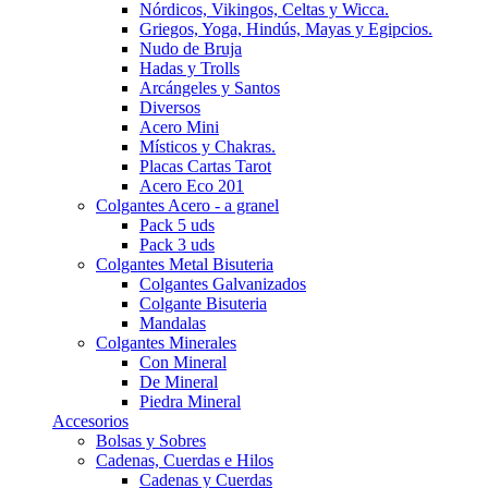
Nórdicos, Vikingos, Celtas y Wicca.
Griegos, Yoga, Hindús, Mayas y Egipcios.
Nudo de Bruja
Hadas y Trolls
Arcángeles y Santos
Diversos
Acero Mini
Místicos y Chakras.
Placas Cartas Tarot
Acero Eco 201
Colgantes Acero - a granel
Pack 5 uds
Pack 3 uds
Colgantes Metal Bisuteria
Colgantes Galvanizados
Colgante Bisuteria
Mandalas
Colgantes Minerales
Con Mineral
De Mineral
Piedra Mineral
Accesorios
Bolsas y Sobres
Cadenas, Cuerdas e Hilos
Cadenas y Cuerdas