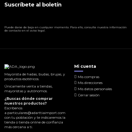
Suscríbete al boletín
Puede darse de baja en cualquier momento. Para ello, consulte nuestra información
de contacto en el aviso legal.
Mi cuenta
Mayorista de hadas, budas, brujas, y
Mis compras
productos esotéricos.
Mis direcciones
Únicamente venta a tiendas,
Mis datos personales
mayoristas y autónomos.
Cerrar sesión
¿Buscas dónde comprar
nuestros productos?
Escríbenos
a
particulares@adarttiaimport.com
con tu población y te indicaremos la
tienda o tienda online de confianza
más cercana a ti.