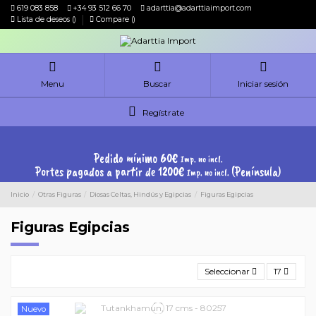
619 083 858
+34 93 512 66 70
adarttia@adarttiaimport.com
Lista de deseos (
)
Compare (
)
Menu
Buscar
Iniciar sesión
Regístrate
Pedido mínimo 60€
Imp. no incl.
Portes pagados a partir de 1200€
(Península)
Imp. no incl.
Inicio
Otras Figuras
Diosas Celtas, Hindús y Egipcias
Figuras Egipcias
Figuras Egipcias
Seleccionar
17
Nuevo