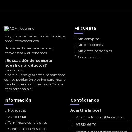
Mi cuenta
Mayorista de hadas, budas, brujas, y
Mis compras
productos esotéricos.
Mis direcciones
Únicamente venta a tiendas,
Mis datos personales
mayoristas y autónomos.
Cerrar sesión
¿Buscas dónde comprar
nuestros productos?
Escríbenos
a
particulares@adarttiaimport.com
con tu población y te indicaremos la
tienda o tienda online de confianza
más cercana a ti.
Información
Contáctanos
Novedades
Adarttia Import
Aviso legal
Adarttia Import (Barcelona)
Términos y condiciones
93 512 66 70
Contacta con nosotros
adarttia@adarttiaimport.com