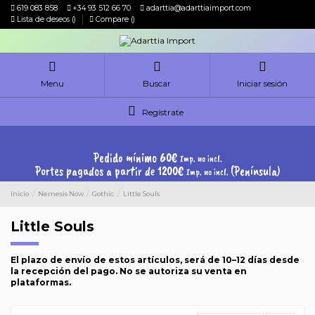
619 083 858
+34 93 512 66 70
adarttia@adarttiaimport.com
Lista de deseos (
)
Compare (
)
Menu
Buscar
Iniciar sesión
Regístrate
Pedido mínimo 60€
Imp. no incl.
Portes pagados a partir de 1200€
(Península)
Imp. no incl.
Inicio
Nemesis Now
Gothic
Little Souls
Little Souls
El plazo de envío de estos artículos, será de 10–12 días desde
la recepción del pago. No se autoriza su venta en
plataformas.