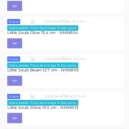
Ver
Nuevo
Sobre pedido. Plazo de entrega 10 dias aprox.
Little Souls
Little Souls Glow 13.4 cm - NN96104
Ver
Nuevo
Sobre pedido. Plazo de entrega 10 dias aprox.
Little Souls
Little Souls Beam 12.7 cm - NN96105
Ver
Nuevo
Sobre pedido. Plazo de entrega 10 dias aprox.
Little Souls
Little Souls Shine 13.5 cm - NN96103
Ver