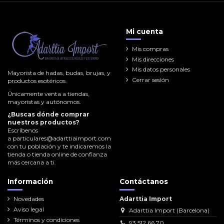
Mi cuenta
Mis compras
Mis direcciones
Mis datos personales
Mayorista de hadas, budas, brujas, y
Cerrar sesión
productos esotéricos.
Únicamente venta a tiendas,
mayoristas y autónomos.
¿Buscas dónde comprar
nuestros productos?
Escríbenos
a
particulares@adarttiaimport.com
con tu población y te indicaremos la
tienda o tienda online de confianza
más cercana a ti.
Información
Contáctanos
Novedades
Adarttia Import
Aviso legal
Adarttia Import (Barcelona)
Términos y condiciones
93 512 66 70