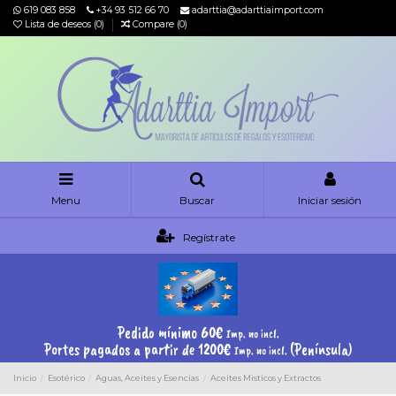
619 083 858
+34 93 512 66 70
adarttia@adarttiaimport.com
Lista de deseos (
0
)
Compare (
0
)
Menu
Buscar
Iniciar sesión
Regístrate
Pedido mínimo 60€
Imp. no incl.
Portes pagados a partir de 1200€
(Península)
Imp. no incl.
Inicio
Esotérico
Aguas, Aceites y Esencias
Aceites Misticos y Extractos