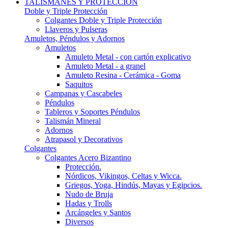
TALISMANES Y PROTECCIÓN
Doble y Triple Protección
Colgantes Doble y Triple Protección
Llaveros y Pulseras
Amuletos, Péndulos y Adornos
Amuletos
Amuleto Metal - con cartón explicativo
Amuleto Metal - a granel
Amuleto Resina - Cerámica - Goma
Saquitos
Campanas y Cascabeles
Péndulos
Tableros y Soportes Péndulos
Talismán Mineral
Adornos
Atrapasol y Decorativos
Colgantes
Colgantes Acero Bizantino
Protección.
Nórdicos, Vikingos, Celtas y Wicca.
Griegos, Yoga, Hindús, Mayas y Egipcios.
Nudo de Bruja
Hadas y Trolls
Arcángeles y Santos
Diversos