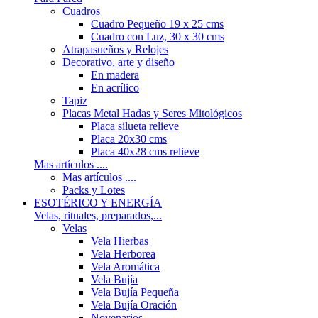
Cuadros
Cuadro Pequeño 19 x 25 cms
Cuadro con Luz, 30 x 30 cms
Atrapasueños y Relojes
Decorativo, arte y diseño
En madera
En acrílico
Tapiz
Placas Metal Hadas y Seres Mitológicos
Placa silueta relieve
Placa 20x30 cms
Placa 40x28 cms relieve
Mas artículos ....
Mas artículos ....
Packs y Lotes
ESOTÉRICO Y ENERGÍA
Velas, rituales, preparados,...
Velas
Vela Hierbas
Vela Herborea
Vela Aromática
Vela Bujía
Vela Bujía Pequeña
Vela Bujía Oración
Novenarios