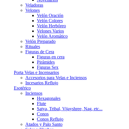
Veladoras
Velones
Velón Oración
Velón Colores
Velón Herbóreo
Velones Varios
Velón Aromático
Velón Preparado
Rituales
Figuras de Cera
Figuras en cera
Pirámides
Figuras Sex
Porta Velas e Incensarios
Accesorios para Velas e Inciensos
Incesarios Reflujo
Esotérico
Inciensos
Hexagonales
Flute
Satya, Tribal, Vijayshree, Nag, etc...
Conos
Conos Reflujo
Atados y Palo Santo