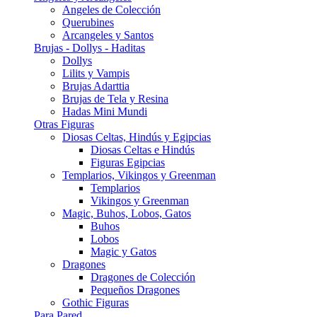
Angeles de Colección
Querubines
Arcangeles y Santos
Brujas - Dollys - Haditas
Dollys
Lilits y Vampis
Brujas Adarttia
Brujas de Tela y Resina
Hadas Mini Mundi
Otras Figuras
Diosas Celtas, Hindús y Egipcias
Diosas Celtas e Hindús
Figuras Egipcias
Templarios, Vikingos y Greenman
Templarios
Vikingos y Greenman
Magic, Buhos, Lobos, Gatos
Buhos
Lobos
Magic y Gatos
Dragones
Dragones de Colección
Pequeños Dragones
Gothic Figuras
Para Pared