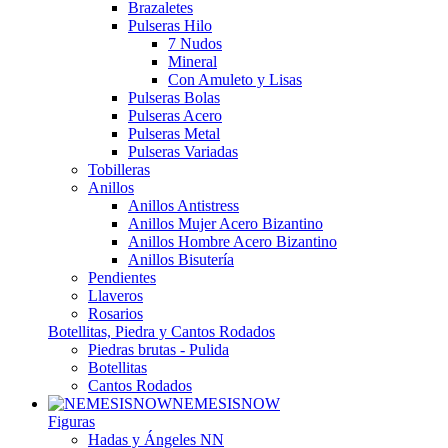
Brazaletes
Pulseras Hilo
7 Nudos
Mineral
Con Amuleto y Lisas
Pulseras Bolas
Pulseras Acero
Pulseras Metal
Pulseras Variadas
Tobilleras
Anillos
Anillos Antistress
Anillos Mujer Acero Bizantino
Anillos Hombre Acero Bizantino
Anillos Bisutería
Pendientes
Llaveros
Rosarios
Botellitas, Piedra y Cantos Rodados
Piedras brutas - Pulida
Botellitas
Cantos Rodados
NEMESISNOW
Figuras
Hadas y Ángeles NN