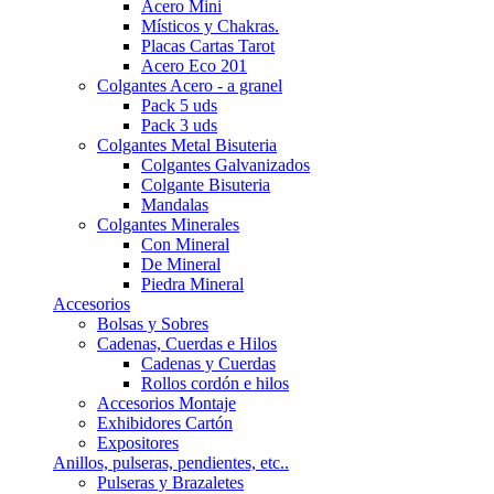
Acero Mini
Místicos y Chakras.
Placas Cartas Tarot
Acero Eco 201
Colgantes Acero - a granel
Pack 5 uds
Pack 3 uds
Colgantes Metal Bisuteria
Colgantes Galvanizados
Colgante Bisuteria
Mandalas
Colgantes Minerales
Con Mineral
De Mineral
Piedra Mineral
Accesorios
Bolsas y Sobres
Cadenas, Cuerdas e Hilos
Cadenas y Cuerdas
Rollos cordón e hilos
Accesorios Montaje
Exhibidores Cartón
Expositores
Anillos, pulseras, pendientes, etc..
Pulseras y Brazaletes