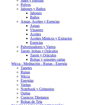
Sales y Hierbas
Polvos
Jabones y Baños
Jabones
Baños
Aguas, Aceites y Esencias
Aguas
Vinagres
Aceites
Aceites Misticos y Extractos
Esencias
Pulverizadores y Varios
Tarots, bolsas y Oráculos
Tarots y Oráculos
Bolsas y soportes cartas
Wicca - Meditación - Runas - Energía
Tapetes
Runas
Wicca
Energías
Varitas
Notebook y Grimorios
Ouijas
Cuencos Tibetanos
Bolsas de Tela