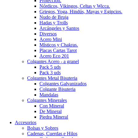
Protección.
Nórdicos, Vikingos, Celtas y Wicca.
Griegos, Yoga, Hindús, Mayas y Egipcios.
Nudo de Bruja
Hadas y Trolls
Arcángeles y Santos
Diversos
Acero Mini
Místicos y Chakras.
Placas Cartas Tarot
Acero Eco 201
Colgantes Acero - a granel
Pack 5 uds
Pack 3 uds
Colgantes Metal Bisuteria
Colgantes Galvanizados
Colgante Bisuteria
Mandalas
Colgantes Minerales
Con Mineral
De Mineral
Piedra Mineral
Accesorios
Bolsas y Sobres
Cadenas, Cuerdas e Hilos