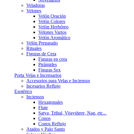
Veladoras
Velones
Velón Oración
Velón Colores
Velón Herbóreo
Velones Varios
Velón Aromático
Velón Preparado
Rituales
Figuras de Cera
Figuras en cera
Pirámides
Figuras Sex
Porta Velas e Incensarios
Accesorios para Velas e Inciensos
Incesarios Reflujo
Esotérico
Inciensos
Hexagonales
Flute
Satya, Tribal, Vijayshree, Nag, etc...
Conos
Conos Reflujo
Atados y Palo Santo