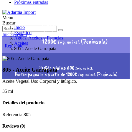
Próximas entradas
Menu
Pedido mínimo 60€
Buscar
Imp. no incl.
Inicio
Portes pagados a partir de
Esotérico
Iniciar sesión
Aguas, Aceites y Esencias
1200€
(Península)
Imp. no incl.
Aceites
Regístrate
805 - Aceite Garrapata
Pedido mínimo 60€
Imp. no incl.
805 - Aceite Garrapata
Portes pagados a partir de 1200€
(Península)
Imp. no incl.
Aceite Vegetal Uso Corporal y litúrgico.
35 ml
Detalles del producto
Referencia
805
Reviews
(0)