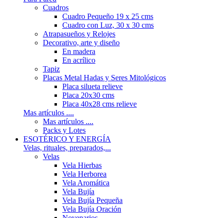
Cuadros
Cuadro Pequeño 19 x 25 cms
Cuadro con Luz, 30 x 30 cms
Atrapasueños y Relojes
Decorativo, arte y diseño
En madera
En acrílico
Tapiz
Placas Metal Hadas y Seres Mitológicos
Placa silueta relieve
Placa 20x30 cms
Placa 40x28 cms relieve
Mas artículos ....
Mas artículos ....
Packs y Lotes
ESOTÉRICO Y ENERGÍA
Velas, rituales, preparados,...
Velas
Vela Hierbas
Vela Herborea
Vela Aromática
Vela Bujía
Vela Bujía Pequeña
Vela Bujía Oración
Novenarios