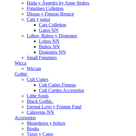
Hada y Ángeles by Anne Stokes
Figurines Colletion
Diosas y Figuras Bronce
Cats y gatos
Cats Colletion
Gatos NN
Lobos, Buhos y Dragones
Lobos NN
Buhos NN
Dragones NN
Small Figurines
Wicca
Wiccan
Gothic
Cult Cuties
Cult Cuties Figuras
Cult Curties Accesorios
Little Souls
Black Gothic.
Eternal Love y Femme Fatal
Calaveras NN
Accesorios
Monederos y bolsos
Books
Tazas y Cajas