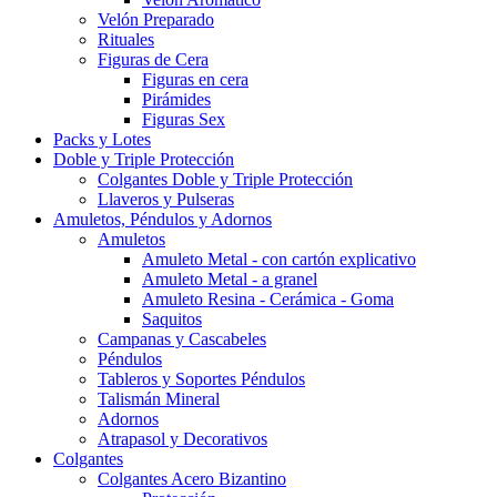
Velón Preparado
Rituales
Figuras de Cera
Figuras en cera
Pirámides
Figuras Sex
Packs y Lotes
Doble y Triple Protección
Colgantes Doble y Triple Protección
Llaveros y Pulseras
Amuletos, Péndulos y Adornos
Amuletos
Amuleto Metal - con cartón explicativo
Amuleto Metal - a granel
Amuleto Resina - Cerámica - Goma
Saquitos
Campanas y Cascabeles
Péndulos
Tableros y Soportes Péndulos
Talismán Mineral
Adornos
Atrapasol y Decorativos
Colgantes
Colgantes Acero Bizantino