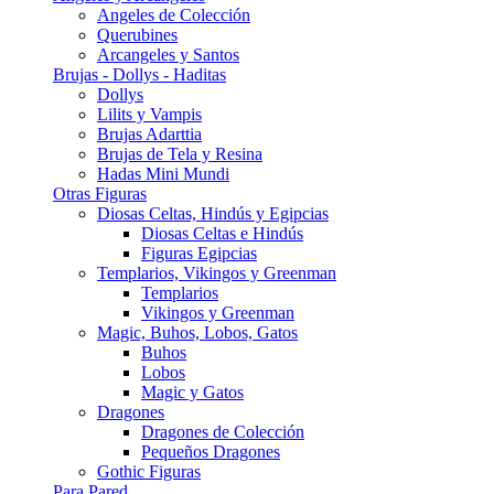
Angeles de Colección
Querubines
Arcangeles y Santos
Brujas - Dollys - Haditas
Dollys
Lilits y Vampis
Brujas Adarttia
Brujas de Tela y Resina
Hadas Mini Mundi
Otras Figuras
Diosas Celtas, Hindús y Egipcias
Diosas Celtas e Hindús
Figuras Egipcias
Templarios, Vikingos y Greenman
Templarios
Vikingos y Greenman
Magic, Buhos, Lobos, Gatos
Buhos
Lobos
Magic y Gatos
Dragones
Dragones de Colección
Pequeños Dragones
Gothic Figuras
Para Pared