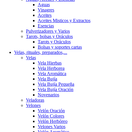
Aguas
Vinagres
Aceites
Aceites Misticos y Extractos
Esencias
Pulverizadores y Varios
Tarots, bolsas y Oráculos
Tarots y Oráculos
Bolsas y soportes cartas
Velas, rituales, preparados,...
Velas
Vela Hierbas
Vela Herborea
Vela Aromática
Vela Bujía
Vela Bujía Pequeña
Vela Bujía Oración
Novenarios
Veladoras
Velones
Velón Oración
Velón Colores
Velón Herbóreo
Velones Varios
Velón Aromático