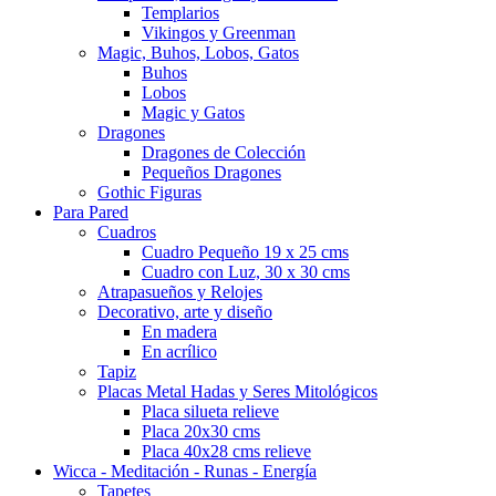
Templarios
Vikingos y Greenman
Magic, Buhos, Lobos, Gatos
Buhos
Lobos
Magic y Gatos
Dragones
Dragones de Colección
Pequeños Dragones
Gothic Figuras
Para Pared
Cuadros
Cuadro Pequeño 19 x 25 cms
Cuadro con Luz, 30 x 30 cms
Atrapasueños y Relojes
Decorativo, arte y diseño
En madera
En acrílico
Tapiz
Placas Metal Hadas y Seres Mitológicos
Placa silueta relieve
Placa 20x30 cms
Placa 40x28 cms relieve
Wicca - Meditación - Runas - Energía
Tapetes