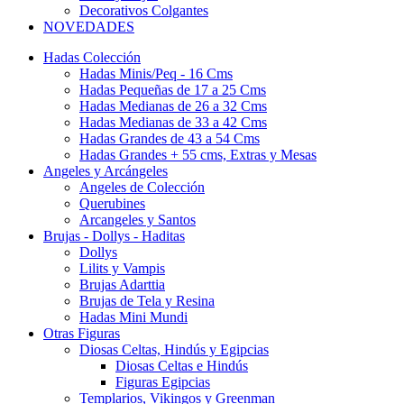
Decorativos Colgantes
NOVEDADES
Hadas Colección
Hadas Minis/Peq - 16 Cms
Hadas Pequeñas de 17 a 25 Cms
Hadas Medianas de 26 a 32 Cms
Hadas Medianas de 33 a 42 Cms
Hadas Grandes de 43 a 54 Cms
Hadas Grandes + 55 cms, Extras y Mesas
Angeles y Arcángeles
Angeles de Colección
Querubines
Arcangeles y Santos
Brujas - Dollys - Haditas
Dollys
Lilits y Vampis
Brujas Adarttia
Brujas de Tela y Resina
Hadas Mini Mundi
Otras Figuras
Diosas Celtas, Hindús y Egipcias
Diosas Celtas e Hindús
Figuras Egipcias
Templarios, Vikingos y Greenman