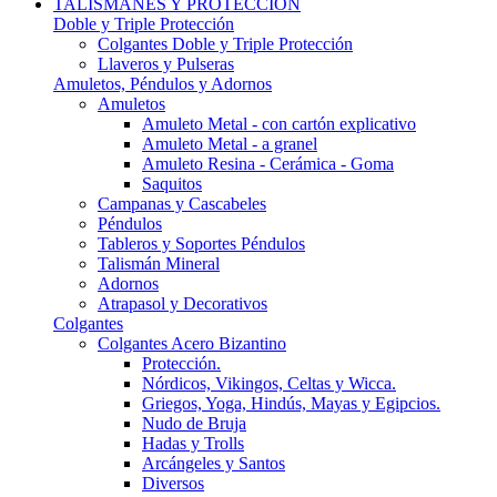
TALISMANES Y PROTECCIÓN
Doble y Triple Protección
Colgantes Doble y Triple Protección
Llaveros y Pulseras
Amuletos, Péndulos y Adornos
Amuletos
Amuleto Metal - con cartón explicativo
Amuleto Metal - a granel
Amuleto Resina - Cerámica - Goma
Saquitos
Campanas y Cascabeles
Péndulos
Tableros y Soportes Péndulos
Talismán Mineral
Adornos
Atrapasol y Decorativos
Colgantes
Colgantes Acero Bizantino
Protección.
Nórdicos, Vikingos, Celtas y Wicca.
Griegos, Yoga, Hindús, Mayas y Egipcios.
Nudo de Bruja
Hadas y Trolls
Arcángeles y Santos
Diversos