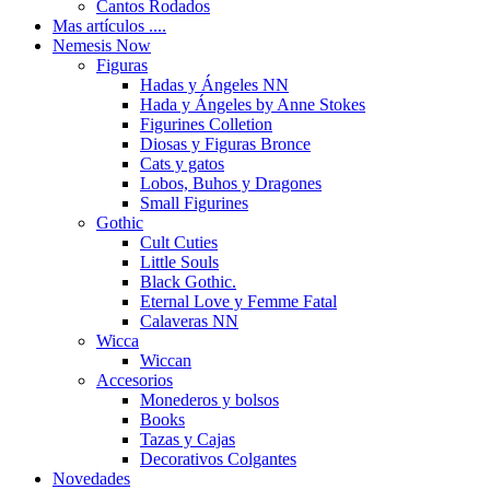
Cantos Rodados
Mas artículos ....
Nemesis Now
Figuras
Hadas y Ángeles NN
Hada y Ángeles by Anne Stokes
Figurines Colletion
Diosas y Figuras Bronce
Cats y gatos
Lobos, Buhos y Dragones
Small Figurines
Gothic
Cult Cuties
Little Souls
Black Gothic.
Eternal Love y Femme Fatal
Calaveras NN
Wicca
Wiccan
Accesorios
Monederos y bolsos
Books
Tazas y Cajas
Decorativos Colgantes
Novedades