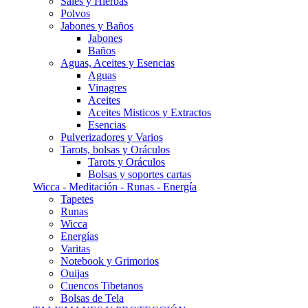
Sales y Hierbas
Polvos
Jabones y Baños
Jabones
Baños
Aguas, Aceites y Esencias
Aguas
Vinagres
Aceites
Aceites Misticos y Extractos
Esencias
Pulverizadores y Varios
Tarots, bolsas y Oráculos
Tarots y Oráculos
Bolsas y soportes cartas
Wicca - Meditación - Runas - Energía
Tapetes
Runas
Wicca
Energías
Varitas
Notebook y Grimorios
Ouijas
Cuencos Tibetanos
Bolsas de Tela