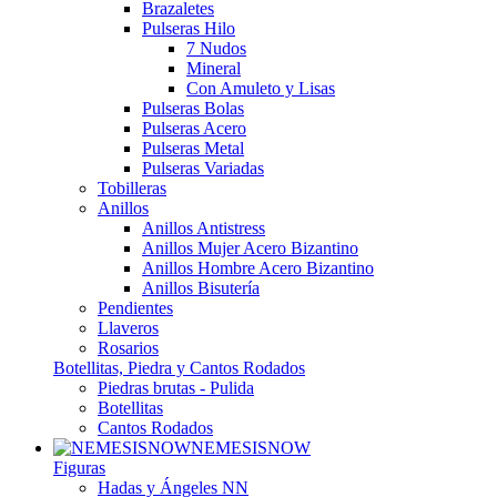
Brazaletes
Pulseras Hilo
7 Nudos
Mineral
Con Amuleto y Lisas
Pulseras Bolas
Pulseras Acero
Pulseras Metal
Pulseras Variadas
Tobilleras
Anillos
Anillos Antistress
Anillos Mujer Acero Bizantino
Anillos Hombre Acero Bizantino
Anillos Bisutería
Pendientes
Llaveros
Rosarios
Botellitas, Piedra y Cantos Rodados
Piedras brutas - Pulida
Botellitas
Cantos Rodados
NEMESISNOW
Figuras
Hadas y Ángeles NN