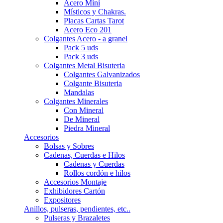
Acero Mini
Místicos y Chakras.
Placas Cartas Tarot
Acero Eco 201
Colgantes Acero - a granel
Pack 5 uds
Pack 3 uds
Colgantes Metal Bisuteria
Colgantes Galvanizados
Colgante Bisuteria
Mandalas
Colgantes Minerales
Con Mineral
De Mineral
Piedra Mineral
Accesorios
Bolsas y Sobres
Cadenas, Cuerdas e Hilos
Cadenas y Cuerdas
Rollos cordón e hilos
Accesorios Montaje
Exhibidores Cartón
Expositores
Anillos, pulseras, pendientes, etc..
Pulseras y Brazaletes