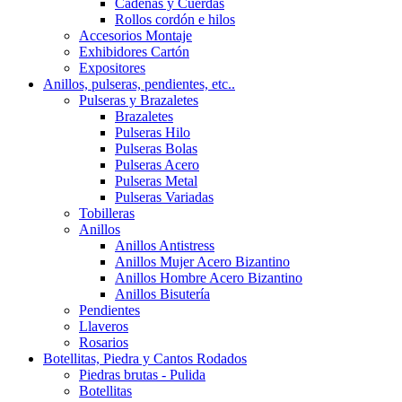
Cadenas y Cuerdas
Rollos cordón e hilos
Accesorios Montaje
Exhibidores Cartón
Expositores
Anillos, pulseras, pendientes, etc..
Pulseras y Brazaletes
Brazaletes
Pulseras Hilo
Pulseras Bolas
Pulseras Acero
Pulseras Metal
Pulseras Variadas
Tobilleras
Anillos
Anillos Antistress
Anillos Mujer Acero Bizantino
Anillos Hombre Acero Bizantino
Anillos Bisutería
Pendientes
Llaveros
Rosarios
Botellitas, Piedra y Cantos Rodados
Piedras brutas - Pulida
Botellitas