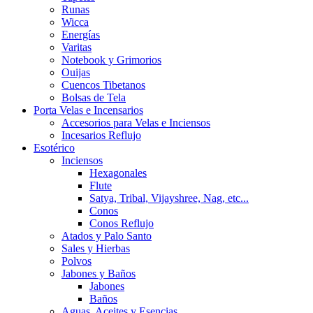
Runas
Wicca
Energías
Varitas
Notebook y Grimorios
Ouijas
Cuencos Tibetanos
Bolsas de Tela
Porta Velas e Incensarios
Accesorios para Velas e Inciensos
Incesarios Reflujo
Esotérico
Inciensos
Hexagonales
Flute
Satya, Tribal, Vijayshree, Nag, etc...
Conos
Conos Reflujo
Atados y Palo Santo
Sales y Hierbas
Polvos
Jabones y Baños
Jabones
Baños
Aguas, Aceites y Esencias