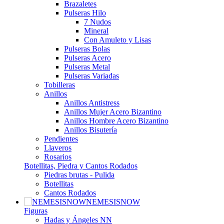
Brazaletes
Pulseras Hilo
7 Nudos
Mineral
Con Amuleto y Lisas
Pulseras Bolas
Pulseras Acero
Pulseras Metal
Pulseras Variadas
Tobilleras
Anillos
Anillos Antistress
Anillos Mujer Acero Bizantino
Anillos Hombre Acero Bizantino
Anillos Bisutería
Pendientes
Llaveros
Rosarios
Botellitas, Piedra y Cantos Rodados
Piedras brutas - Pulida
Botellitas
Cantos Rodados
NEMESISNOW
Figuras
Hadas y Ángeles NN