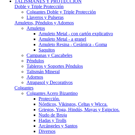
TALISMANES Y PROTECCIÓN
Doble y Triple Protección
Colgantes Doble y Triple Protección
Llaveros y Pulseras
Amuletos, Péndulos y Adornos
Amuletos
Amuleto Metal - con cartón explicativo
Amuleto Metal - a granel
Amuleto Resina - Cerámica - Goma
Saquitos
Campanas y Cascabeles
Péndulos
Tableros y Soportes Péndulos
Talismán Mineral
Adornos
Atrapasol y Decorativos
Colgantes
Colgantes Acero Bizantino
Protección.
Nórdicos, Vikingos, Celtas y Wicca.
Griegos, Yoga, Hindús, Mayas y Egipcios.
Nudo de Bruja
Hadas y Trolls
Arcángeles y Santos
Diversos