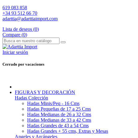
619 083 858
+34 93 512 66 70
adarttia@adarttiaimport.com
Lista de deseos (
0
)
Compare (
0
)
Iniciar sesión
Cerrado por vacaciones
FIGURAS Y DECORACIÓN
Hadas Colección
Hadas Minis/Peq - 16 Cms
Hadas Pequeñas de 17 a 25 Cms
Hadas Medianas de 26 a 32 Cms
Hadas Medianas de 33 a 42 Cms
Hadas Grandes de 43 a 54 Cms
Hadas Grandes + 55 cms, Extras y Mesas
Angeles y Arcángeles