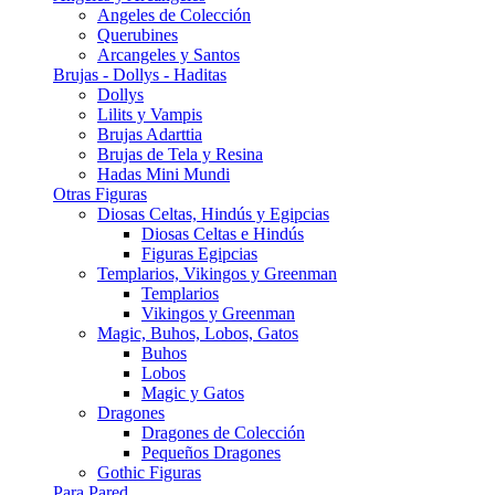
Angeles de Colección
Querubines
Arcangeles y Santos
Brujas - Dollys - Haditas
Dollys
Lilits y Vampis
Brujas Adarttia
Brujas de Tela y Resina
Hadas Mini Mundi
Otras Figuras
Diosas Celtas, Hindús y Egipcias
Diosas Celtas e Hindús
Figuras Egipcias
Templarios, Vikingos y Greenman
Templarios
Vikingos y Greenman
Magic, Buhos, Lobos, Gatos
Buhos
Lobos
Magic y Gatos
Dragones
Dragones de Colección
Pequeños Dragones
Gothic Figuras
Para Pared