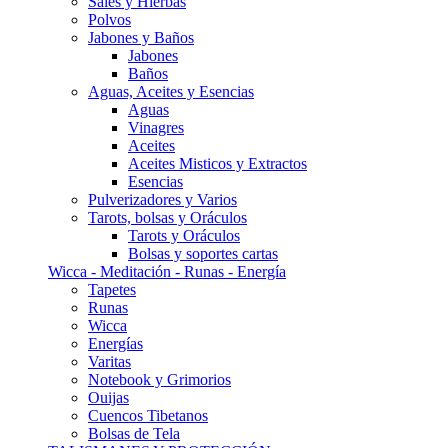
Sales y Hierbas
Polvos
Jabones y Baños
Jabones
Baños
Aguas, Aceites y Esencias
Aguas
Vinagres
Aceites
Aceites Misticos y Extractos
Esencias
Pulverizadores y Varios
Tarots, bolsas y Oráculos
Tarots y Oráculos
Bolsas y soportes cartas
Wicca - Meditación - Runas - Energía
Tapetes
Runas
Wicca
Energías
Varitas
Notebook y Grimorios
Ouijas
Cuencos Tibetanos
Bolsas de Tela