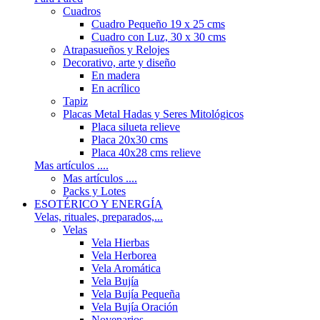
Cuadros
Cuadro Pequeño 19 x 25 cms
Cuadro con Luz, 30 x 30 cms
Atrapasueños y Relojes
Decorativo, arte y diseño
En madera
En acrílico
Tapiz
Placas Metal Hadas y Seres Mitológicos
Placa silueta relieve
Placa 20x30 cms
Placa 40x28 cms relieve
Mas artículos ....
Mas artículos ....
Packs y Lotes
ESOTÉRICO Y ENERGÍA
Velas, rituales, preparados,...
Velas
Vela Hierbas
Vela Herborea
Vela Aromática
Vela Bujía
Vela Bujía Pequeña
Vela Bujía Oración
Novenarios