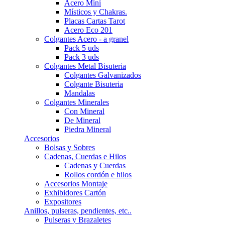
Acero Mini
Místicos y Chakras.
Placas Cartas Tarot
Acero Eco 201
Colgantes Acero - a granel
Pack 5 uds
Pack 3 uds
Colgantes Metal Bisuteria
Colgantes Galvanizados
Colgante Bisuteria
Mandalas
Colgantes Minerales
Con Mineral
De Mineral
Piedra Mineral
Accesorios
Bolsas y Sobres
Cadenas, Cuerdas e Hilos
Cadenas y Cuerdas
Rollos cordón e hilos
Accesorios Montaje
Exhibidores Cartón
Expositores
Anillos, pulseras, pendientes, etc..
Pulseras y Brazaletes