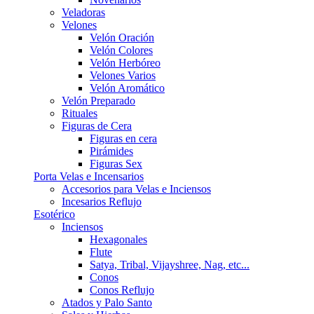
Veladoras
Velones
Velón Oración
Velón Colores
Velón Herbóreo
Velones Varios
Velón Aromático
Velón Preparado
Rituales
Figuras de Cera
Figuras en cera
Pirámides
Figuras Sex
Porta Velas e Incensarios
Accesorios para Velas e Inciensos
Incesarios Reflujo
Esotérico
Inciensos
Hexagonales
Flute
Satya, Tribal, Vijayshree, Nag, etc...
Conos
Conos Reflujo
Atados y Palo Santo