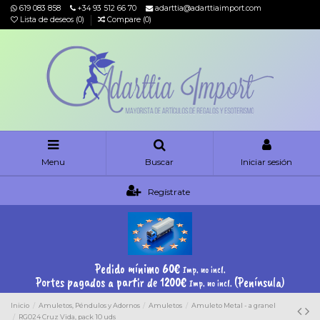
619 083 858
+34 93 512 66 70
adarttia@adarttiaimport.com
Lista de deseos (
0
)
Compare (
0
)
Menu
Buscar
Iniciar sesión
Regístrate
Pedido mínimo 60€
Imp. no incl.
Portes pagados a partir de 1200€
(Península)
Imp. no incl.
Inicio
Amuletos, Péndulos y Adornos
Amuletos
Amuleto Metal - a granel
RG024 Cruz Vida, pack 10 uds