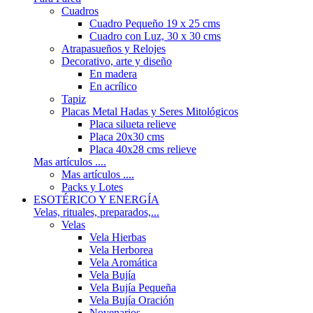
Cuadros
Cuadro Pequeño 19 x 25 cms
Cuadro con Luz, 30 x 30 cms
Atrapasueños y Relojes
Decorativo, arte y diseño
En madera
En acrílico
Tapiz
Placas Metal Hadas y Seres Mitológicos
Placa silueta relieve
Placa 20x30 cms
Placa 40x28 cms relieve
Mas artículos ....
Mas artículos ....
Packs y Lotes
ESOTÉRICO Y ENERGÍA
Velas, rituales, preparados,...
Velas
Vela Hierbas
Vela Herborea
Vela Aromática
Vela Bujía
Vela Bujía Pequeña
Vela Bujía Oración
Novenarios