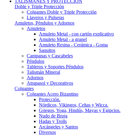
TALISMANES Y PROTECCIÓN
Doble y Triple Protección
Colgantes Doble y Triple Protección
Llaveros y Pulseras
Amuletos, Péndulos y Adornos
Amuletos
Amuleto Metal - con cartón explicativo
Amuleto Metal - a granel
Amuleto Resina - Cerámica - Goma
Saquitos
Campanas y Cascabeles
Péndulos
Tableros y Soportes Péndulos
Talismán Mineral
Adornos
Atrapasol y Decorativos
Colgantes
Colgantes Acero Bizantino
Protección.
Nórdicos, Vikingos, Celtas y Wicca.
Griegos, Yoga, Hindús, Mayas y Egipcios.
Nudo de Bruja
Hadas y Trolls
Arcángeles y Santos
Diversos