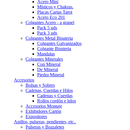
Acero Mini
Místicos y Chakras.
Placas Cartas Tarot
Acero Eco 201
Colgantes Acero - a granel
Pack 5 uds
Pack 3 uds
Colgantes Metal Bisuteria
Colgantes Galvanizados
Colgante Bisuteria
Mandalas
Colgantes Minerales
Con Mineral
De Mineral
Piedra Mineral
Accesorios
Bolsas y Sobres
Cadenas, Cuerdas e Hilos
Cadenas y Cuerdas
Rollos cordón e hilos
Accesorios Montaje
Exhibidores Cartón
Expositores
Anillos, pulseras, pendientes, etc..
Pulseras y Brazaletes