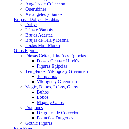
Angeles de Colección
Querubines
Arcangeles y Santos
Brujas - Dollys - Haditas
Dollys
Lilits y Vampis
Brujas Adarttia
Brujas de Tela y Resina
Hadas Mini Mundi
Otras Figuras
Diosas Celtas, Hindús y Egipcias
Diosas Celtas e Hindús
Figuras Egipcias
Templarios, Vikingos y Greenman
Templarios
Vikingos y Greenman
Magic, Buhos, Lobos, Gatos
Buhos
Lobos
Magic y Gatos
Dragones
Dragones de Colección
Pequeños Dragones
Gothic Figuras
Para Pared