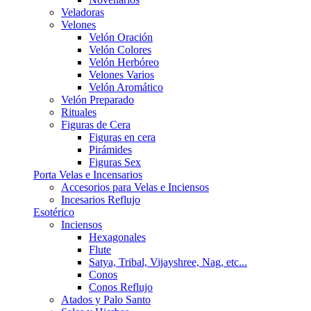
Veladoras
Velones
Velón Oración
Velón Colores
Velón Herbóreo
Velones Varios
Velón Aromático
Velón Preparado
Rituales
Figuras de Cera
Figuras en cera
Pirámides
Figuras Sex
Porta Velas e Incensarios
Accesorios para Velas e Inciensos
Incesarios Reflujo
Esotérico
Inciensos
Hexagonales
Flute
Satya, Tribal, Vijayshree, Nag, etc...
Conos
Conos Reflujo
Atados y Palo Santo