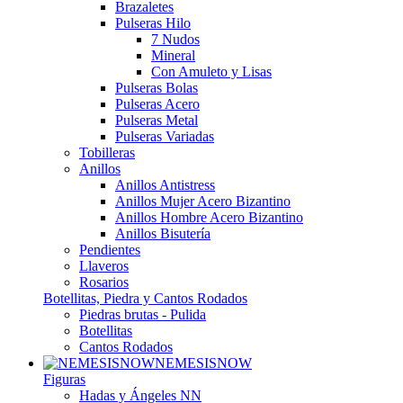
Brazaletes
Pulseras Hilo
7 Nudos
Mineral
Con Amuleto y Lisas
Pulseras Bolas
Pulseras Acero
Pulseras Metal
Pulseras Variadas
Tobilleras
Anillos
Anillos Antistress
Anillos Mujer Acero Bizantino
Anillos Hombre Acero Bizantino
Anillos Bisutería
Pendientes
Llaveros
Rosarios
Botellitas, Piedra y Cantos Rodados
Piedras brutas - Pulida
Botellitas
Cantos Rodados
NEMESISNOW
Figuras
Hadas y Ángeles NN