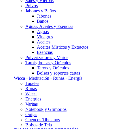
Sales y Hierbas
Polvos
Jabones y Baños
Jabones
Baños
Aguas, Aceites y Esencias
Aguas
Vinagres
Aceites
Aceites Misticos y Extractos
Esencias
Pulverizadores y Varios
Tarots, bolsas y Oráculos
Tarots y Oráculos
Bolsas y soportes cartas
Wicca - Meditación - Runas - Energía
Tapetes
Runas
Wicca
Energías
Varitas
Notebook y Grimorios
Ouijas
Cuencos Tibetanos
Bolsas de Tela