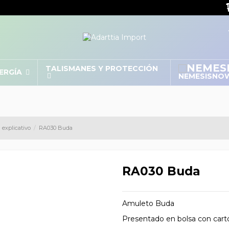
TALISMANES Y PROTECCIÓN
NERGÍA
NEMESISNO
 explicativo
RA030 Buda
RA030 Buda
Amuleto Buda
Presentado en bolsa con cartó