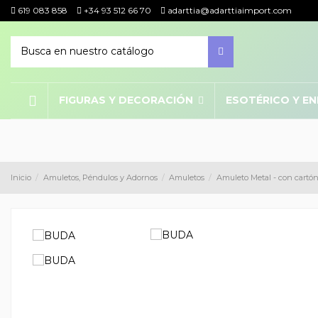
619 083 858
+34 93 512 66 70
adarttia@adarttiaimport.com
FIGURAS Y DECORACIÓN
ESOTÉRICO Y E
Inicio
Amuletos, Péndulos y Adornos
Amuletos
Amuleto Metal - con cartón