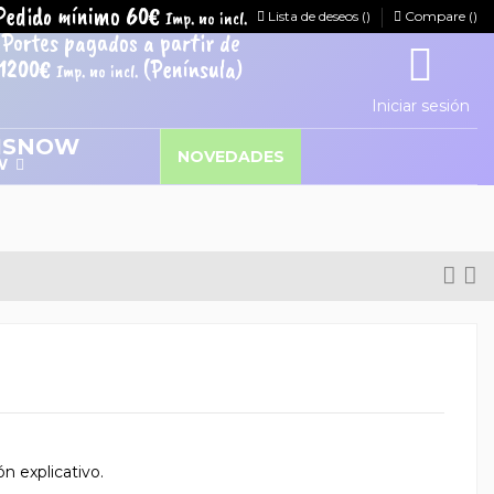
Pedido mínimo 60€
Imp. no incl.
Lista de deseos (
)
Compare (
)
Portes pagados a partir de
1200€
(Península)
Imp. no incl.
Iniciar sesión
NOVEDADES
W
n explicativo.