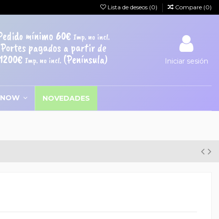
Lista de deseos (
0
)
Compare (
0
)
Pedido mínimo 60€
Imp. no incl.
Portes pagados a partir de
1200€
(Península)
Imp. no incl.
Iniciar sesión
SNOW
NOVEDADES