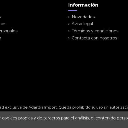
Información
s
Novedades
ones
Aviso legal
ersonales
Términos y condiciones
n
Contacta con nosotros
ad exclusiva de Adarttia Import. Queda prohibido su uso sin autoriz
cookies propias y de terceros para el análisis, el contenido perso