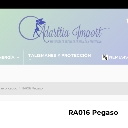
TALISMANES Y PROTECCIÓN
NEMESI
NERGÍA
 explicativo
RA016 Pegaso
RA016 Pegaso