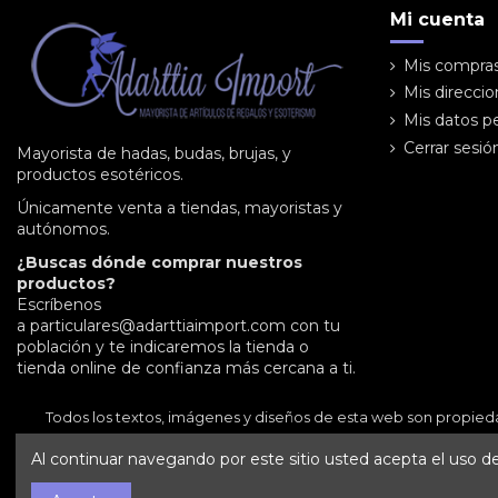
Mi cuenta
Mis compra
Mis direcci
Mis datos p
Cerrar sesió
Mayorista de hadas, budas, brujas, y
productos esotéricos.
Únicamente venta a tiendas, mayoristas y
autónomos.
¿Buscas dónde comprar nuestros
productos?
Escríbenos
a
particulares@adarttiaimport.com
con tu
población y te indicaremos la tienda o
tienda online de confianza más cercana a ti.
Todos los textos, imágenes y diseños de esta web son propied
Al continuar navegando por este sitio usted acepta el uso de 