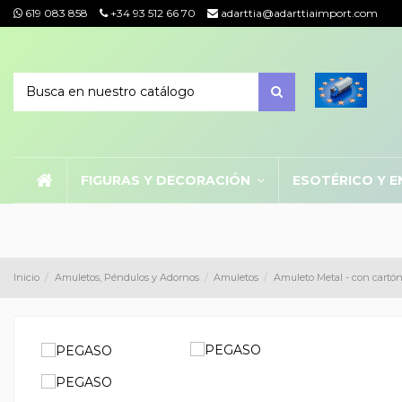
619 083 858
+34 93 512 66 70
adarttia@adarttiaimport.com
FIGURAS Y DECORACIÓN
ESOTÉRICO Y E
Inicio
Amuletos, Péndulos y Adornos
Amuletos
Amuleto Metal - con cartón