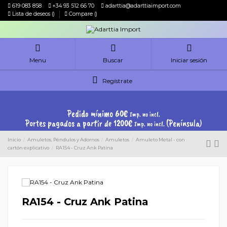
619 083 858
+34 93 512 66 70
adarttia@adarttiaimport.com
Lista de deseos (
)
Compare (
)
Menu
Buscar
Iniciar sesión
Regístrate
Pedido mínimo 60€
Imp. no incl.
Portes pagados a partir de 1200€
(Península)
Imp. no incl.
Inicio
Amuletos, Péndulos y Adornos
Amuletos
Amuleto Metal - con
cartón explicativo
RA154 - Cruz Ank Patina
RA154 - Cruz Ank Patina