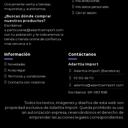
Mis direcciones
Únicamente venta a tiendas,
Mis datos personales
mayoristas y autónomos.
Cerrar sesión
¿Buscas dónde comprar
nuestros productos?
Escríbenos
a
particulares@adarttiaimport.com
con tu población y te indicaremos la
tienda o tienda online de confianza
más cercana a ti.
Información
Contáctanos
Novedades
Adarttia Import
Aviso legal
Adarttia Import (Barcelona)
Términos y condiciones
93 512 66 70
Contacta con nosotros
adarttia@adarttiaimport.com
Escríbenos: 619 083 858
Todos los textos, imágenes y diseños de esta web son
propiedad exclusiva de Adarttia Import. Queda prohibido su uso
sin autorización expresa, reservándonos el derecho de
emprender las acciones legales correspondientes.