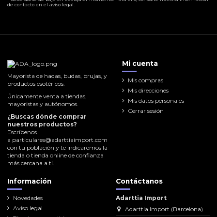
de contacto en el aviso legal.
Mi cuenta
Mayorista de hadas, budas, brujas, y
Mis compras
productos esotéricos.
Mis direcciones
Únicamente venta a tiendas,
Mis datos personales
mayoristas y autónomos.
Cerrar sesión
¿Buscas dónde comprar
nuestros productos?
Escríbenos
a
particulares@adarttiaimport.com
con tu población y te indicaremos la
tienda o tienda online de confianza
más cercana a ti.
Información
Contáctanos
Novedades
Adarttia Import
Aviso legal
Adarttia Import (Barcelona)