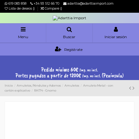
619 083 858
+34 93 512 66 70
adarttia@adarttiaimport.com
Lista de deseos (
)
Compare (
)
Menu
Buscar
Iniciar sesión
Regístrate
Pedido mínimo 60€
Imp. no incl.
Portes pagados a partir de 1200€
(Península)
Imp. no incl.
Inicio
Amuletos, Péndulos y Adornos
Amuletos
Amuleto Metal - con
cartón explicativo
RA174 - Gnomo