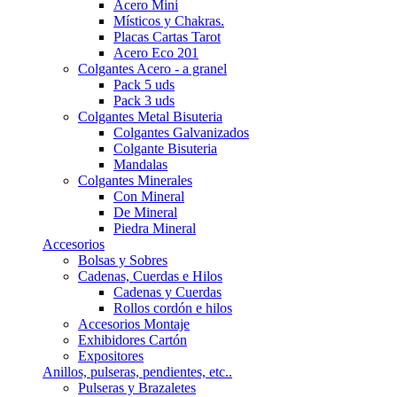
Acero Mini
Místicos y Chakras.
Placas Cartas Tarot
Acero Eco 201
Colgantes Acero - a granel
Pack 5 uds
Pack 3 uds
Colgantes Metal Bisuteria
Colgantes Galvanizados
Colgante Bisuteria
Mandalas
Colgantes Minerales
Con Mineral
De Mineral
Piedra Mineral
Accesorios
Bolsas y Sobres
Cadenas, Cuerdas e Hilos
Cadenas y Cuerdas
Rollos cordón e hilos
Accesorios Montaje
Exhibidores Cartón
Expositores
Anillos, pulseras, pendientes, etc..
Pulseras y Brazaletes