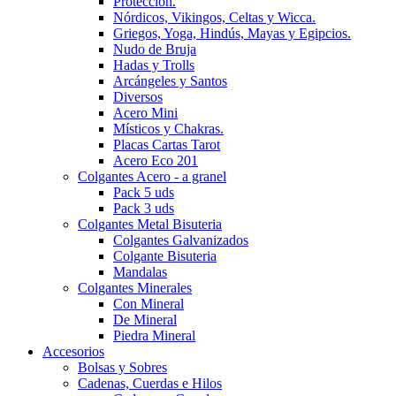
Protección.
Nórdicos, Vikingos, Celtas y Wicca.
Griegos, Yoga, Hindús, Mayas y Egipcios.
Nudo de Bruja
Hadas y Trolls
Arcángeles y Santos
Diversos
Acero Mini
Místicos y Chakras.
Placas Cartas Tarot
Acero Eco 201
Colgantes Acero - a granel
Pack 5 uds
Pack 3 uds
Colgantes Metal Bisuteria
Colgantes Galvanizados
Colgante Bisuteria
Mandalas
Colgantes Minerales
Con Mineral
De Mineral
Piedra Mineral
Accesorios
Bolsas y Sobres
Cadenas, Cuerdas e Hilos