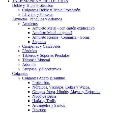
TALISMANES Y PROTECCIÓN
Doble y Triple Protección
Colgantes Doble y Triple Protección
Llaveros y Pulseras
Amuletos, Péndulos y Adornos
Amuletos
Amuleto Metal - con cartón explicativo
Amuleto Metal - a granel
Amuleto Resina - Cerámica - Goma
Saquitos
Campanas y Cascabeles
Péndulos
Tableros y Soportes Péndulos
Talismán Mineral
Adornos
Atrapasol y Decorativos
Colgantes
Colgantes Acero Bizantino
Protección.
Nórdicos, Vikingos, Celtas y Wicca.
Griegos, Yoga, Hindús, Mayas y Egipcios.
Nudo de Bruja
Hadas y Trolls
Arcángeles y Santos
Diversos