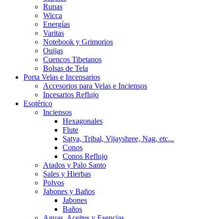
Runas
Wicca
Energías
Varitas
Notebook y Grimorios
Ouijas
Cuencos Tibetanos
Bolsas de Tela
Porta Velas e Incensarios
Accesorios para Velas e Inciensos
Incesarios Reflujo
Esotérico
Inciensos
Hexagonales
Flute
Satya, Tribal, Vijayshree, Nag, etc...
Conos
Conos Reflujo
Atados y Palo Santo
Sales y Hierbas
Polvos
Jabones y Baños
Jabones
Baños
Aguas, Aceites y Esencias