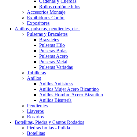
Cadenas y Cuerdas
Rollos cordón e hilos
Accesorios Montaje
Exhibidores Cartón
Expositores
Anillos, pulseras, pendientes, etc..
Pulseras y Brazaletes
Brazaletes
Pulseras Hilo
Pulseras Bolas
Pulseras Acero
Pulseras Metal
Pulseras Variadas
Tobilleras
Anillos
Anillos Antistress
Anillos Mujer Acero Bizantino
Anillos Hombre Acero Bizantino
Anillos Bisutería
Pendientes
Llaveros
Rosarios
Botellitas, Piedra y Cantos Rodados
Piedras brutas - Pulida
Botellitas