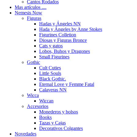
Cantos Rodados
Mas artículos ....
Nemesis Now
Figuras
Hadas y Ángeles NN
Hada y Ángeles by Anne Stokes
Figurines Colletion
Diosas y Figuras Bronce
Cats y gatos
Lobos, Buhos y Dragones
Small Figurines
Gothic
Cult Cuties
Little Souls
Black Gothic.
Eternal Love y Femme Fatal
Calaveras NN
Wicca
Wiccan
Accesorios
Monederos y bolsos
Books
Tazas y Cajas
Decorativos Colgantes
Novedades