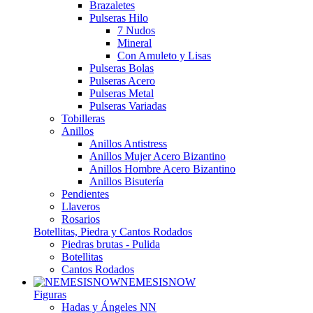
Brazaletes
Pulseras Hilo
7 Nudos
Mineral
Con Amuleto y Lisas
Pulseras Bolas
Pulseras Acero
Pulseras Metal
Pulseras Variadas
Tobilleras
Anillos
Anillos Antistress
Anillos Mujer Acero Bizantino
Anillos Hombre Acero Bizantino
Anillos Bisutería
Pendientes
Llaveros
Rosarios
Botellitas, Piedra y Cantos Rodados
Piedras brutas - Pulida
Botellitas
Cantos Rodados
NEMESISNOW
Figuras
Hadas y Ángeles NN