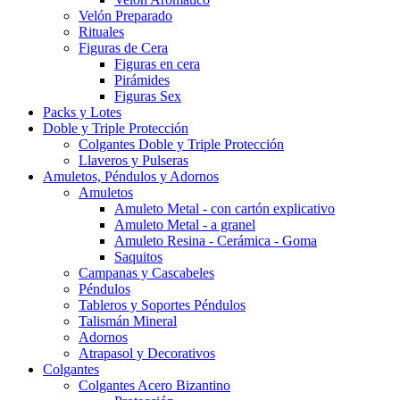
Velón Preparado
Rituales
Figuras de Cera
Figuras en cera
Pirámides
Figuras Sex
Packs y Lotes
Doble y Triple Protección
Colgantes Doble y Triple Protección
Llaveros y Pulseras
Amuletos, Péndulos y Adornos
Amuletos
Amuleto Metal - con cartón explicativo
Amuleto Metal - a granel
Amuleto Resina - Cerámica - Goma
Saquitos
Campanas y Cascabeles
Péndulos
Tableros y Soportes Péndulos
Talismán Mineral
Adornos
Atrapasol y Decorativos
Colgantes
Colgantes Acero Bizantino