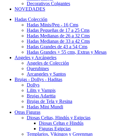
Decorativos Colgantes
NOVEDADES
Hadas Colección
Hadas Minis/Peq - 16 Cms
Hadas Pequeñas de 17 a 25 Cms
Hadas Medianas de 26 a 32 Cms
Hadas Medianas de 33 a 42 Cms
Hadas Grandes de 43 a 54 Cms
Hadas Grandes + 55 cms, Extras y Mesas
Angeles y Arcángeles
Angeles de Colección
Querubines
Arcangeles y Santos
Brujas - Dollys - Haditas
Dollys
Lilits y Vampis
Brujas Adarttia
Brujas de Tela y Resina
Hadas Mini Mundi
Otras Figuras
Diosas Celtas, Hindús y Egipcias
Diosas Celtas e Hindús
Figuras Egipcias
Templarios, Vikingos y Greenman