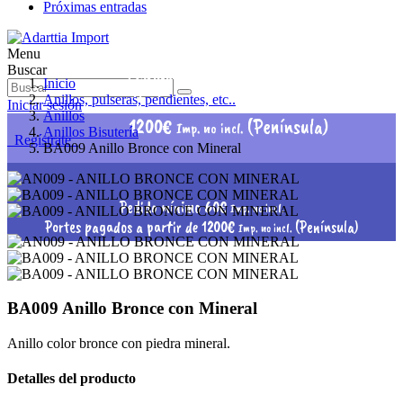
Próximas entradas
Menu
Pedido mínimo 60€
Buscar
Imp. no incl.
Inicio
Portes pagados a partir de
Anillos, pulseras, pendientes, etc..
Iniciar sesión
Anillos
1200€
(Península)
Imp. no incl.
Anillos Bisutería
Regístrate
BA009 Anillo Bronce con Mineral
Pedido mínimo 60€
Imp. no incl.
Portes pagados a partir de 1200€
(Península)
Imp. no incl.
BA009 Anillo Bronce con Mineral
Anillo color bronce con piedra mineral.
Detalles del producto