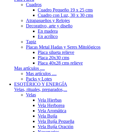
Cuadros
Cuadro Pequeño 19 x 25 cms
Cuadro con Luz, 30 x 30 cms
Atrapasueños y Relojes
Decorativo, arte y diseño
En madera
En acrílico
Tapiz
Placas Metal Hadas y Seres Mitológicos
Placa silueta relieve
Placa 20x30 cms
Placa 40x28 cms relieve
Mas artículos ....
Mas artículos ....
Packs y Lotes
ESOTÉRICO Y ENERGÍA
Velas, rituales, preparados,...
Velas
Vela Hierbas
Vela Herborea
Vela Aromática
Vela Bujía
Vela Bujía Pequeña
Vela Bujía Oración
Novenarios