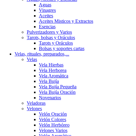
Aguas
Vinagres
Aceites
Aceites Misticos y Extractos
Esencias
Pulverizadores y Varios
Tarots, bolsas y Oráculos
Tarots y Oráculos
Bolsas y soportes cartas
Velas, rituales, preparados,...
Velas
Vela Hierbas
Vela Herborea
Vela Aromática
Vela Bujía
Vela Bujía Pequeña
Vela Bujía Oración
Novenarios
Veladoras
Velones
Velón Oración
Velón Colores
Velón Herbóreo
Velones Varios
Velón Aromático