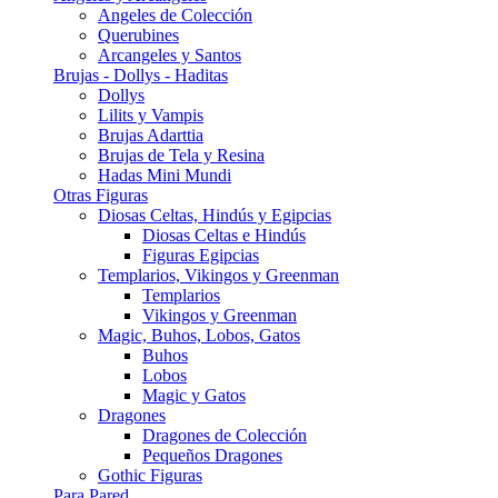
Angeles de Colección
Querubines
Arcangeles y Santos
Brujas - Dollys - Haditas
Dollys
Lilits y Vampis
Brujas Adarttia
Brujas de Tela y Resina
Hadas Mini Mundi
Otras Figuras
Diosas Celtas, Hindús y Egipcias
Diosas Celtas e Hindús
Figuras Egipcias
Templarios, Vikingos y Greenman
Templarios
Vikingos y Greenman
Magic, Buhos, Lobos, Gatos
Buhos
Lobos
Magic y Gatos
Dragones
Dragones de Colección
Pequeños Dragones
Gothic Figuras
Para Pared