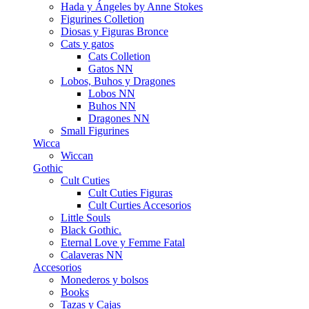
Hada y Ángeles by Anne Stokes
Figurines Colletion
Diosas y Figuras Bronce
Cats y gatos
Cats Colletion
Gatos NN
Lobos, Buhos y Dragones
Lobos NN
Buhos NN
Dragones NN
Small Figurines
Wicca
Wiccan
Gothic
Cult Cuties
Cult Cuties Figuras
Cult Curties Accesorios
Little Souls
Black Gothic.
Eternal Love y Femme Fatal
Calaveras NN
Accesorios
Monederos y bolsos
Books
Tazas y Cajas