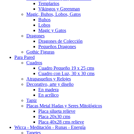
Templarios
Vikingos y Greenman
Magic, Buhos, Lobos, Gatos
Buhos
Lobos
Magic y Gatos
Dragones
Dragones de Colección
Pequeños Dragones
Gothic Figuras
Para Pared
Cuadros
Cuadro Pequeño 19 x 25 cms
Cuadro con Luz, 30 x 30 cms
Atrapasueños y Relojes
Decorativo, arte y diseño
En madera
En acrílico
Tapiz
Placas Metal Hadas y Seres Mitológicos
Placa silueta relieve
Placa 20x30 cms
Placa 40x28 cms relieve
Wicca - Meditación - Runas - Energía
Tapetes