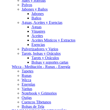
Sales y Hierbas
Polvos
Jabones y Baños
Jabones
Baños
Aguas, Aceites y Esencias
Aguas
Vinagres
Aceites
Aceites Misticos y Extractos
Esencias
Pulverizadores y Varios
Tarots, bolsas y Oráculos
Tarots y Oráculos
Bolsas y soportes cartas
Wicca - Meditación - Runas - Energía
Tapetes
Runas
Wicca
Energías
Varitas
Notebook y Grimorios
Ouijas
Cuencos Tibetanos
Bolsas de Tela