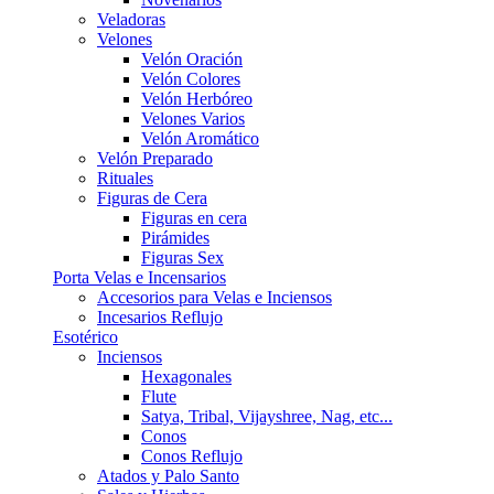
Veladoras
Velones
Velón Oración
Velón Colores
Velón Herbóreo
Velones Varios
Velón Aromático
Velón Preparado
Rituales
Figuras de Cera
Figuras en cera
Pirámides
Figuras Sex
Porta Velas e Incensarios
Accesorios para Velas e Inciensos
Incesarios Reflujo
Esotérico
Inciensos
Hexagonales
Flute
Satya, Tribal, Vijayshree, Nag, etc...
Conos
Conos Reflujo
Atados y Palo Santo