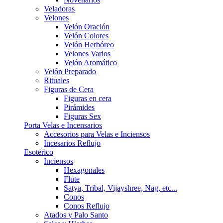
Veladoras
Velones
Velón Oración
Velón Colores
Velón Herbóreo
Velones Varios
Velón Aromático
Velón Preparado
Rituales
Figuras de Cera
Figuras en cera
Pirámides
Figuras Sex
Porta Velas e Incensarios
Accesorios para Velas e Inciensos
Incesarios Reflujo
Esotérico
Inciensos
Hexagonales
Flute
Satya, Tribal, Vijayshree, Nag, etc...
Conos
Conos Reflujo
Atados y Palo Santo