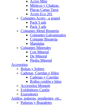
Acero Mini
Místicos y Chakras.
Placas Cartas Tarot
Acero Eco 201
Colgantes Acero - a granel
Pack 5 uds
Pack 3 uds
Colgantes Metal Bisuteria
Colgantes Galvanizados
Colgante Bisuteria
Mandalas
Colgantes Minerales
Con Mineral
De Mineral
Piedra Mineral
Accesorios
Bolsas y Sobres
Cadenas, Cuerdas e Hilos
Cadenas y Cuerdas
Rollos cordón e hilos
Accesorios Montaje
Exhibidores Cartón
Expositores
Anillos, pulseras, pendientes, etc..
Pulseras y Brazaletes