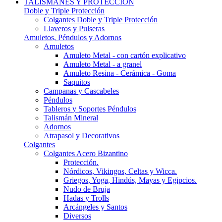
TALISMANES Y PROTECCIÓN
Doble y Triple Protección
Colgantes Doble y Triple Protección
Llaveros y Pulseras
Amuletos, Péndulos y Adornos
Amuletos
Amuleto Metal - con cartón explicativo
Amuleto Metal - a granel
Amuleto Resina - Cerámica - Goma
Saquitos
Campanas y Cascabeles
Péndulos
Tableros y Soportes Péndulos
Talismán Mineral
Adornos
Atrapasol y Decorativos
Colgantes
Colgantes Acero Bizantino
Protección.
Nórdicos, Vikingos, Celtas y Wicca.
Griegos, Yoga, Hindús, Mayas y Egipcios.
Nudo de Bruja
Hadas y Trolls
Arcángeles y Santos
Diversos