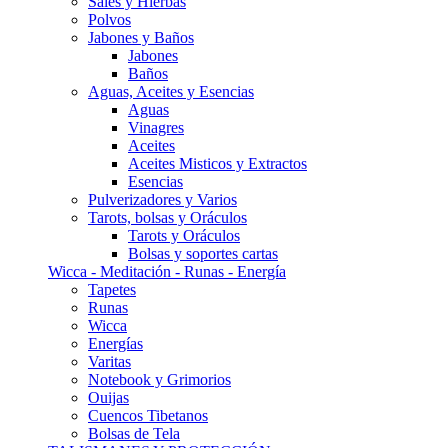
Sales y Hierbas
Polvos
Jabones y Baños
Jabones
Baños
Aguas, Aceites y Esencias
Aguas
Vinagres
Aceites
Aceites Misticos y Extractos
Esencias
Pulverizadores y Varios
Tarots, bolsas y Oráculos
Tarots y Oráculos
Bolsas y soportes cartas
Wicca - Meditación - Runas - Energía
Tapetes
Runas
Wicca
Energías
Varitas
Notebook y Grimorios
Ouijas
Cuencos Tibetanos
Bolsas de Tela