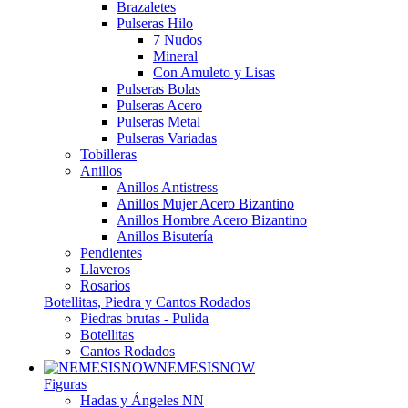
Brazaletes
Pulseras Hilo
7 Nudos
Mineral
Con Amuleto y Lisas
Pulseras Bolas
Pulseras Acero
Pulseras Metal
Pulseras Variadas
Tobilleras
Anillos
Anillos Antistress
Anillos Mujer Acero Bizantino
Anillos Hombre Acero Bizantino
Anillos Bisutería
Pendientes
Llaveros
Rosarios
Botellitas, Piedra y Cantos Rodados
Piedras brutas - Pulida
Botellitas
Cantos Rodados
NEMESISNOW
Figuras
Hadas y Ángeles NN