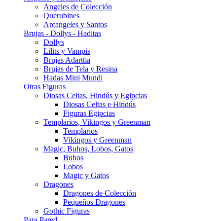
Angeles de Colección
Querubines
Arcangeles y Santos
Brujas - Dollys - Haditas
Dollys
Lilits y Vampis
Brujas Adarttia
Brujas de Tela y Resina
Hadas Mini Mundi
Otras Figuras
Diosas Celtas, Hindús y Egipcias
Diosas Celtas e Hindús
Figuras Egipcias
Templarios, Vikingos y Greenman
Templarios
Vikingos y Greenman
Magic, Buhos, Lobos, Gatos
Buhos
Lobos
Magic y Gatos
Dragones
Dragones de Colección
Pequeños Dragones
Gothic Figuras
Para Pared