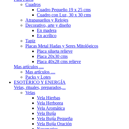
Cuadros
Cuadro Pequeño 19 x 25 cms
Cuadro con Luz, 30 x 30 cms
Atrapasueños y Relojes
Decorativo, arte y diseño
En madera
En acrílico
Tapiz
Placas Metal Hadas y Seres Mitológicos
Placa silueta relieve
Placa 20x30 cms
Placa 40x28 cms relieve
Mas artículos ....
Mas artículos ....
Packs y Lotes
ESOTÉRICO Y ENERGÍA
Velas, rituales, preparados,...
Velas
Vela Hierbas
Vela Herborea
Vela Aromática
Vela Bujía
Vela Bujía Pequeña
Vela Bujía Oración
Novenarios