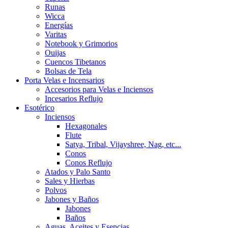
Runas
Wicca
Energías
Varitas
Notebook y Grimorios
Ouijas
Cuencos Tibetanos
Bolsas de Tela
Porta Velas e Incensarios
Accesorios para Velas e Inciensos
Incesarios Reflujo
Esotérico
Inciensos
Hexagonales
Flute
Satya, Tribal, Vijayshree, Nag, etc...
Conos
Conos Reflujo
Atados y Palo Santo
Sales y Hierbas
Polvos
Jabones y Baños
Jabones
Baños
Aguas, Aceites y Esencias