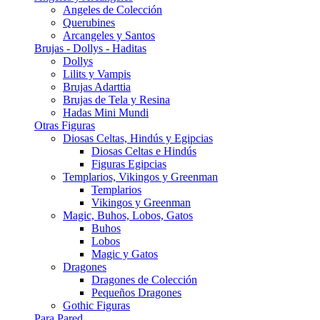
Angeles de Colección
Querubines
Arcangeles y Santos
Brujas - Dollys - Haditas
Dollys
Lilits y Vampis
Brujas Adarttia
Brujas de Tela y Resina
Hadas Mini Mundi
Otras Figuras
Diosas Celtas, Hindús y Egipcias
Diosas Celtas e Hindús
Figuras Egipcias
Templarios, Vikingos y Greenman
Templarios
Vikingos y Greenman
Magic, Buhos, Lobos, Gatos
Buhos
Lobos
Magic y Gatos
Dragones
Dragones de Colección
Pequeños Dragones
Gothic Figuras
Para Pared