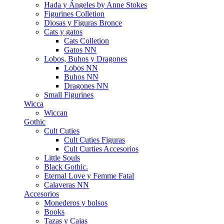
Hada y Ángeles by Anne Stokes
Figurines Colletion
Diosas y Figuras Bronce
Cats y gatos
Cats Colletion
Gatos NN
Lobos, Buhos y Dragones
Lobos NN
Buhos NN
Dragones NN
Small Figurines
Wicca
Wiccan
Gothic
Cult Cuties
Cult Cuties Figuras
Cult Curties Accesorios
Little Souls
Black Gothic.
Eternal Love y Femme Fatal
Calaveras NN
Accesorios
Monederos y bolsos
Books
Tazas y Cajas