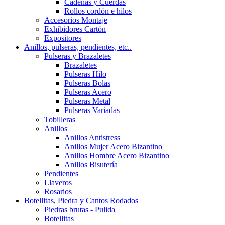
Cadenas y Cuerdas
Rollos cordón e hilos
Accesorios Montaje
Exhibidores Cartón
Expositores
Anillos, pulseras, pendientes, etc..
Pulseras y Brazaletes
Brazaletes
Pulseras Hilo
Pulseras Bolas
Pulseras Acero
Pulseras Metal
Pulseras Variadas
Tobilleras
Anillos
Anillos Antistress
Anillos Mujer Acero Bizantino
Anillos Hombre Acero Bizantino
Anillos Bisutería
Pendientes
Llaveros
Rosarios
Botellitas, Piedra y Cantos Rodados
Piedras brutas - Pulida
Botellitas