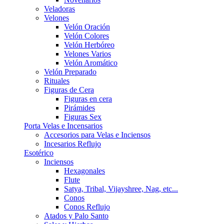
Veladoras
Velones
Velón Oración
Velón Colores
Velón Herbóreo
Velones Varios
Velón Aromático
Velón Preparado
Rituales
Figuras de Cera
Figuras en cera
Pirámides
Figuras Sex
Porta Velas e Incensarios
Accesorios para Velas e Inciensos
Incesarios Reflujo
Esotérico
Inciensos
Hexagonales
Flute
Satya, Tribal, Vijayshree, Nag, etc...
Conos
Conos Reflujo
Atados y Palo Santo