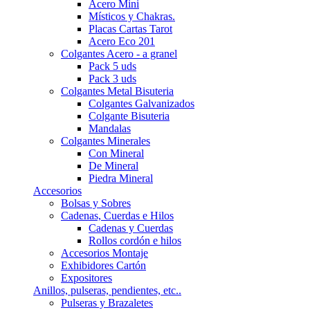
Acero Mini
Místicos y Chakras.
Placas Cartas Tarot
Acero Eco 201
Colgantes Acero - a granel
Pack 5 uds
Pack 3 uds
Colgantes Metal Bisuteria
Colgantes Galvanizados
Colgante Bisuteria
Mandalas
Colgantes Minerales
Con Mineral
De Mineral
Piedra Mineral
Accesorios
Bolsas y Sobres
Cadenas, Cuerdas e Hilos
Cadenas y Cuerdas
Rollos cordón e hilos
Accesorios Montaje
Exhibidores Cartón
Expositores
Anillos, pulseras, pendientes, etc..
Pulseras y Brazaletes