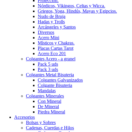
Protección.
Nórdicos, Vikingos, Celtas y Wicca.
Griegos, Yoga, Hindús, Mayas y Egipcios.
Nudo de Bruja
Hadas y Trolls
Arcángeles y Santos
Diversos
Acero Mini
Místicos y Chakras.
Placas Cartas Tarot
Acero Eco 201
Colgantes Acero - a granel
Pack 5 uds
Pack 3 uds
Colgantes Metal Bisuteria
Colgantes Galvanizados
Colgante Bisuteria
Mandalas
Colgantes Minerales
Con Mineral
De Mineral
Piedra Mineral
Accesorios
Bolsas y Sobres
Cadenas, Cuerdas e Hilos