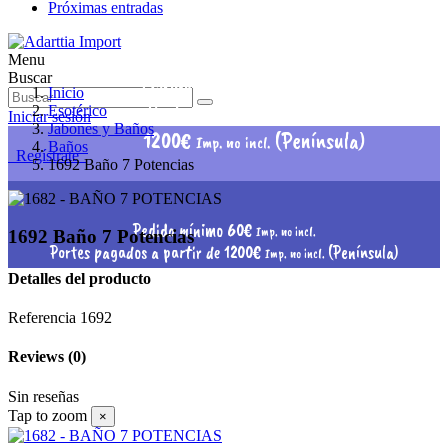
Próximas entradas
Menu
Pedido mínimo 60€
Buscar
Imp. no incl.
Inicio
Portes pagados a partir de
Esotérico
Iniciar sesión
Jabones y Baños
1200€
(Península)
Imp. no incl.
Baños
Regístrate
1692 Baño 7 Potencias
Pedido mínimo 60€
Imp. no incl.
1692 Baño 7 Potencias
Portes pagados a partir de 1200€
(Península)
Imp. no incl.
Detalles del producto
Referencia
1692
Reviews
(0)
Sin reseñas
Tap to zoom
×