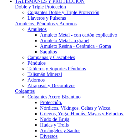
TALISMANES Y PROTECCIÓN
Doble y Triple Protección
Colgantes Doble y Triple Protección
Llaveros y Pulseras
Amuletos, Péndulos y Adornos
Amuletos
Amuleto Metal - con cartón explicativo
Amuleto Metal - a granel
Amuleto Resina - Cerámica - Goma
Saquitos
Campanas y Cascabeles
Péndulos
Tableros y Soportes Péndulos
Talismán Mineral
Adornos
Atrapasol y Decorativos
Colgantes
Colgantes Acero Bizantino
Protección.
Nórdicos, Vikingos, Celtas y Wicca.
Griegos, Yoga, Hindús, Mayas y Egipcios.
Nudo de Bruja
Hadas y Trolls
Arcángeles y Santos
Diversos