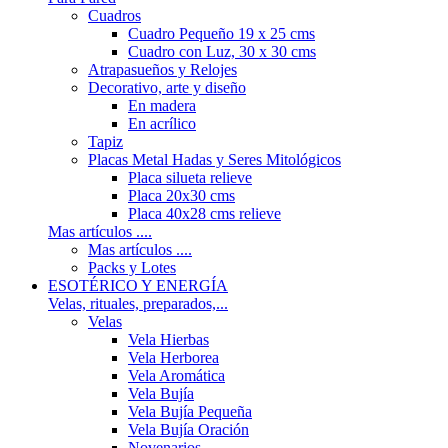
Cuadros
Cuadro Pequeño 19 x 25 cms
Cuadro con Luz, 30 x 30 cms
Atrapasueños y Relojes
Decorativo, arte y diseño
En madera
En acrílico
Tapiz
Placas Metal Hadas y Seres Mitológicos
Placa silueta relieve
Placa 20x30 cms
Placa 40x28 cms relieve
Mas artículos ....
Mas artículos ....
Packs y Lotes
ESOTÉRICO Y ENERGÍA
Velas, rituales, preparados,...
Velas
Vela Hierbas
Vela Herborea
Vela Aromática
Vela Bujía
Vela Bujía Pequeña
Vela Bujía Oración
Novenarios