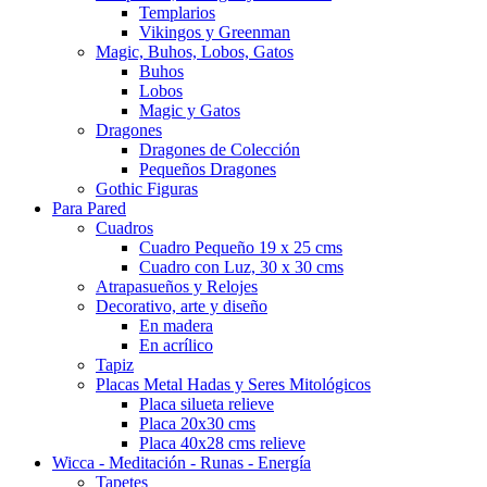
Templarios
Vikingos y Greenman
Magic, Buhos, Lobos, Gatos
Buhos
Lobos
Magic y Gatos
Dragones
Dragones de Colección
Pequeños Dragones
Gothic Figuras
Para Pared
Cuadros
Cuadro Pequeño 19 x 25 cms
Cuadro con Luz, 30 x 30 cms
Atrapasueños y Relojes
Decorativo, arte y diseño
En madera
En acrílico
Tapiz
Placas Metal Hadas y Seres Mitológicos
Placa silueta relieve
Placa 20x30 cms
Placa 40x28 cms relieve
Wicca - Meditación - Runas - Energía
Tapetes