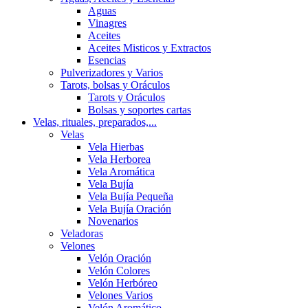
Aguas
Vinagres
Aceites
Aceites Misticos y Extractos
Esencias
Pulverizadores y Varios
Tarots, bolsas y Oráculos
Tarots y Oráculos
Bolsas y soportes cartas
Velas, rituales, preparados,...
Velas
Vela Hierbas
Vela Herborea
Vela Aromática
Vela Bujía
Vela Bujía Pequeña
Vela Bujía Oración
Novenarios
Veladoras
Velones
Velón Oración
Velón Colores
Velón Herbóreo
Velones Varios
Velón Aromático