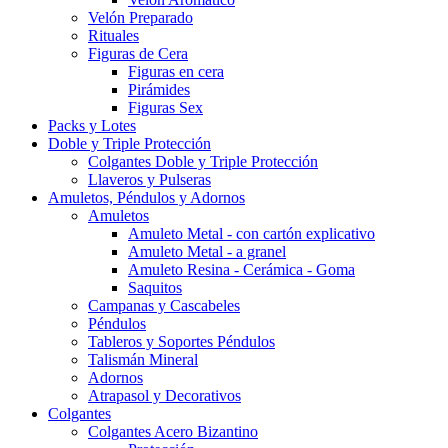
Velón Preparado
Rituales
Figuras de Cera
Figuras en cera
Pirámides
Figuras Sex
Packs y Lotes
Doble y Triple Protección
Colgantes Doble y Triple Protección
Llaveros y Pulseras
Amuletos, Péndulos y Adornos
Amuletos
Amuleto Metal - con cartón explicativo
Amuleto Metal - a granel
Amuleto Resina - Cerámica - Goma
Saquitos
Campanas y Cascabeles
Péndulos
Tableros y Soportes Péndulos
Talismán Mineral
Adornos
Atrapasol y Decorativos
Colgantes
Colgantes Acero Bizantino