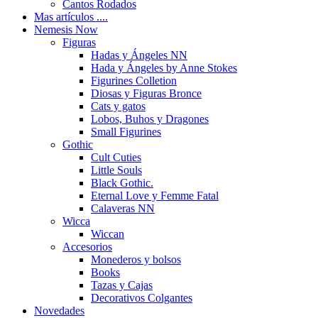
Cantos Rodados
Mas artículos ....
Nemesis Now
Figuras
Hadas y Ángeles NN
Hada y Ángeles by Anne Stokes
Figurines Colletion
Diosas y Figuras Bronce
Cats y gatos
Lobos, Buhos y Dragones
Small Figurines
Gothic
Cult Cuties
Little Souls
Black Gothic.
Eternal Love y Femme Fatal
Calaveras NN
Wicca
Wiccan
Accesorios
Monederos y bolsos
Books
Tazas y Cajas
Decorativos Colgantes
Novedades