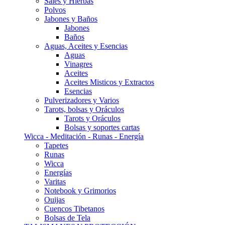
Sales y Hierbas
Polvos
Jabones y Baños
Jabones
Baños
Aguas, Aceites y Esencias
Aguas
Vinagres
Aceites
Aceites Misticos y Extractos
Esencias
Pulverizadores y Varios
Tarots, bolsas y Oráculos
Tarots y Oráculos
Bolsas y soportes cartas
Wicca - Meditación - Runas - Energía
Tapetes
Runas
Wicca
Energías
Varitas
Notebook y Grimorios
Ouijas
Cuencos Tibetanos
Bolsas de Tela