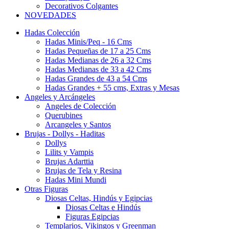
Decorativos Colgantes
NOVEDADES
Hadas Colección
Hadas Minis/Peq - 16 Cms
Hadas Pequeñas de 17 a 25 Cms
Hadas Medianas de 26 a 32 Cms
Hadas Medianas de 33 a 42 Cms
Hadas Grandes de 43 a 54 Cms
Hadas Grandes + 55 cms, Extras y Mesas
Angeles y Arcángeles
Angeles de Colección
Querubines
Arcangeles y Santos
Brujas - Dollys - Haditas
Dollys
Lilits y Vampis
Brujas Adarttia
Brujas de Tela y Resina
Hadas Mini Mundi
Otras Figuras
Diosas Celtas, Hindús y Egipcias
Diosas Celtas e Hindús
Figuras Egipcias
Templarios, Vikingos y Greenman