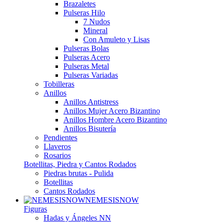
Brazaletes
Pulseras Hilo
7 Nudos
Mineral
Con Amuleto y Lisas
Pulseras Bolas
Pulseras Acero
Pulseras Metal
Pulseras Variadas
Tobilleras
Anillos
Anillos Antistress
Anillos Mujer Acero Bizantino
Anillos Hombre Acero Bizantino
Anillos Bisutería
Pendientes
Llaveros
Rosarios
Botellitas, Piedra y Cantos Rodados
Piedras brutas - Pulida
Botellitas
Cantos Rodados
NEMESISNOW
Figuras
Hadas y Ángeles NN