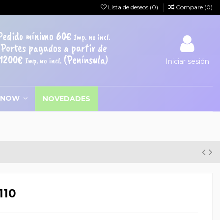
Lista de deseos (
0
)
Compare (
0
)
Pedido mínimo 60€
Imp. no incl.
Portes pagados a partir de
1200€
(Península)
Imp. no incl.
Iniciar sesión
SNOW
NOVEDADES
110