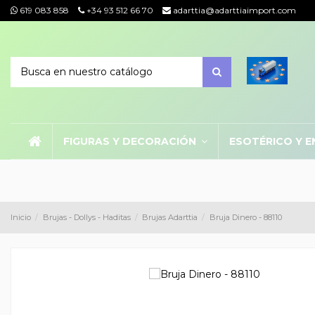
619 083 858
+34 93 512 66 70
adarttia@adarttiaimport.com
FIGURAS Y DECORACIÓN
ESOTÉRICO Y E
Inicio
Brujas - Dollys - Haditas
Brujas Adarttia
Bruja Dinero - 88110