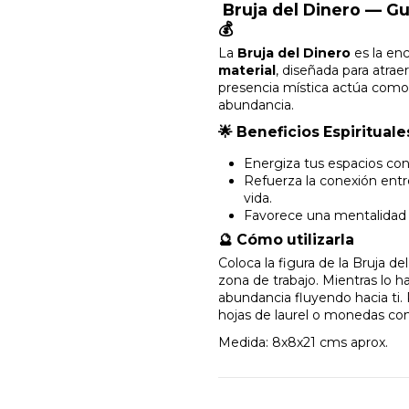
Bruja del Dinero — Gu
💰
La
Bruja del Dinero
es la en
material
, diseñada para atra
presencia mística actúa como 
abundancia.
🌟 Beneficios Espirituale
Energiza tus espacios con l
Refuerza la conexión entre
vida.
Favorece una mentalidad d
🔮 Cómo utilizarla
Coloca la figura de la Bruja de
zona de trabajo. Mientras lo h
abundancia fluyendo hacia ti.
hojas de laurel o monedas com
Medida: 8x8x21 cms aprox.