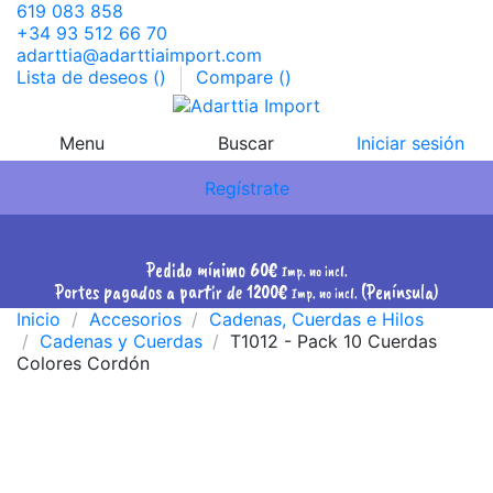
619 083 858
+34 93 512 66 70
adarttia@adarttiaimport.com
Lista de deseos (
)
Compare (
)
Menu
Buscar
Iniciar sesión
Regístrate
Pedido mínimo 60€
Imp. no incl.
Portes pagados a partir de 1200€
(Península)
Imp. no incl.
Inicio
Accesorios
Cadenas, Cuerdas e Hilos
Cadenas y Cuerdas
T1012 - Pack 10 Cuerdas
Colores Cordón