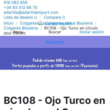
619 083 858
+34 93 512 66 70
adarttia@adarttiaimport.com
Lista de deseos (
)
Compare (
)
Pedido mínimo 60€
Inicio
Colgantes
Colgantes Metal Bisuteria
Imp. no incl.
Portes pagados a partir de
Colgante Bisuteria
BC108 - Ojo Turco en círculo
Menu
Buscar
Iniciar sesión
1200€
(Península)
azul Oscuro
Imp. no incl.
Regístrate
Pedido mínimo 60€
Imp. no incl.
Portes pagados a partir de 1200€
(Península)
Imp. no incl.
BC108 - Ojo Turco en