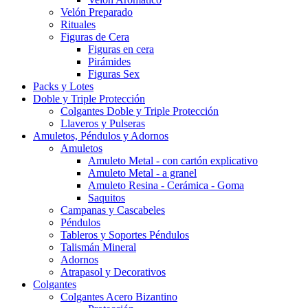
Velón Preparado
Rituales
Figuras de Cera
Figuras en cera
Pirámides
Figuras Sex
Packs y Lotes
Doble y Triple Protección
Colgantes Doble y Triple Protección
Llaveros y Pulseras
Amuletos, Péndulos y Adornos
Amuletos
Amuleto Metal - con cartón explicativo
Amuleto Metal - a granel
Amuleto Resina - Cerámica - Goma
Saquitos
Campanas y Cascabeles
Péndulos
Tableros y Soportes Péndulos
Talismán Mineral
Adornos
Atrapasol y Decorativos
Colgantes
Colgantes Acero Bizantino