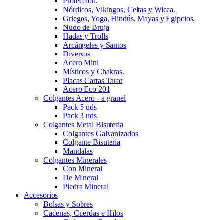
Protección.
Nórdicos, Vikingos, Celtas y Wicca.
Griegos, Yoga, Hindús, Mayas y Egipcios.
Nudo de Bruja
Hadas y Trolls
Arcángeles y Santos
Diversos
Acero Mini
Místicos y Chakras.
Placas Cartas Tarot
Acero Eco 201
Colgantes Acero - a granel
Pack 5 uds
Pack 3 uds
Colgantes Metal Bisuteria
Colgantes Galvanizados
Colgante Bisuteria
Mandalas
Colgantes Minerales
Con Mineral
De Mineral
Piedra Mineral
Accesorios
Bolsas y Sobres
Cadenas, Cuerdas e Hilos