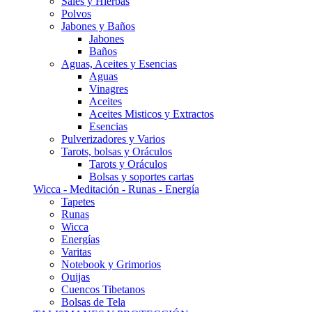
Sales y Hierbas
Polvos
Jabones y Baños
Jabones
Baños
Aguas, Aceites y Esencias
Aguas
Vinagres
Aceites
Aceites Misticos y Extractos
Esencias
Pulverizadores y Varios
Tarots, bolsas y Oráculos
Tarots y Oráculos
Bolsas y soportes cartas
Wicca - Meditación - Runas - Energía
Tapetes
Runas
Wicca
Energías
Varitas
Notebook y Grimorios
Ouijas
Cuencos Tibetanos
Bolsas de Tela