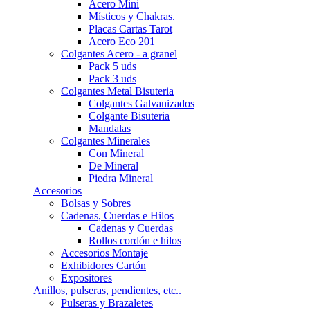
Acero Mini
Místicos y Chakras.
Placas Cartas Tarot
Acero Eco 201
Colgantes Acero - a granel
Pack 5 uds
Pack 3 uds
Colgantes Metal Bisuteria
Colgantes Galvanizados
Colgante Bisuteria
Mandalas
Colgantes Minerales
Con Mineral
De Mineral
Piedra Mineral
Accesorios
Bolsas y Sobres
Cadenas, Cuerdas e Hilos
Cadenas y Cuerdas
Rollos cordón e hilos
Accesorios Montaje
Exhibidores Cartón
Expositores
Anillos, pulseras, pendientes, etc..
Pulseras y Brazaletes