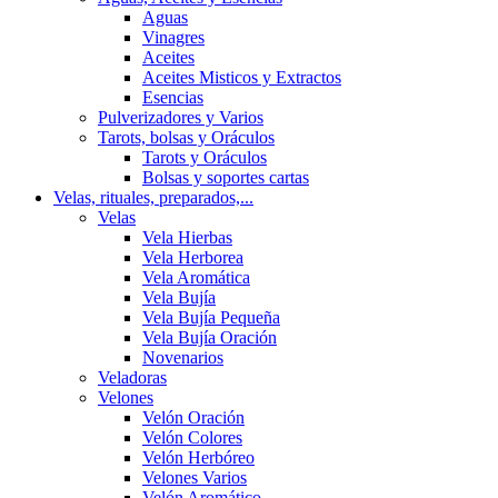
Aguas
Vinagres
Aceites
Aceites Misticos y Extractos
Esencias
Pulverizadores y Varios
Tarots, bolsas y Oráculos
Tarots y Oráculos
Bolsas y soportes cartas
Velas, rituales, preparados,...
Velas
Vela Hierbas
Vela Herborea
Vela Aromática
Vela Bujía
Vela Bujía Pequeña
Vela Bujía Oración
Novenarios
Veladoras
Velones
Velón Oración
Velón Colores
Velón Herbóreo
Velones Varios
Velón Aromático