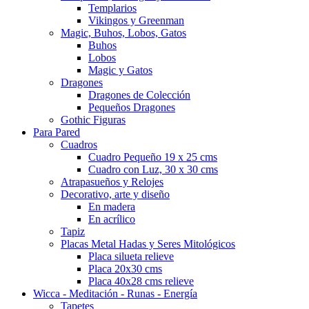
Templarios
Vikingos y Greenman
Magic, Buhos, Lobos, Gatos
Buhos
Lobos
Magic y Gatos
Dragones
Dragones de Colección
Pequeños Dragones
Gothic Figuras
Para Pared
Cuadros
Cuadro Pequeño 19 x 25 cms
Cuadro con Luz, 30 x 30 cms
Atrapasueños y Relojes
Decorativo, arte y diseño
En madera
En acrílico
Tapiz
Placas Metal Hadas y Seres Mitológicos
Placa silueta relieve
Placa 20x30 cms
Placa 40x28 cms relieve
Wicca - Meditación - Runas - Energía
Tapetes