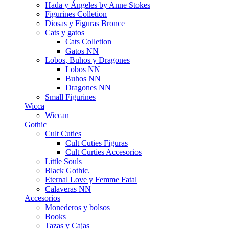
Hada y Ángeles by Anne Stokes
Figurines Colletion
Diosas y Figuras Bronce
Cats y gatos
Cats Colletion
Gatos NN
Lobos, Buhos y Dragones
Lobos NN
Buhos NN
Dragones NN
Small Figurines
Wicca
Wiccan
Gothic
Cult Cuties
Cult Cuties Figuras
Cult Curties Accesorios
Little Souls
Black Gothic.
Eternal Love y Femme Fatal
Calaveras NN
Accesorios
Monederos y bolsos
Books
Tazas y Cajas