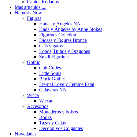
Cantos Rodados
Mas artículos ....
Nemesis Now
Figuras
Hadas y Ángeles NN
Hada y Ángeles by Anne Stokes
Figurines Colletion
Diosas y Figuras Bronce
Cats y gatos
Lobos, Buhos y Dragones
Small Figurines
Gothic
Cult Cuties
Little Souls
Black Gothic.
Eternal Love y Femme Fatal
Calaveras NN
Wicca
Wiccan
Accesorios
Monederos y bolsos
Books
Tazas y Cajas
Decorativos Colgantes
Novedades