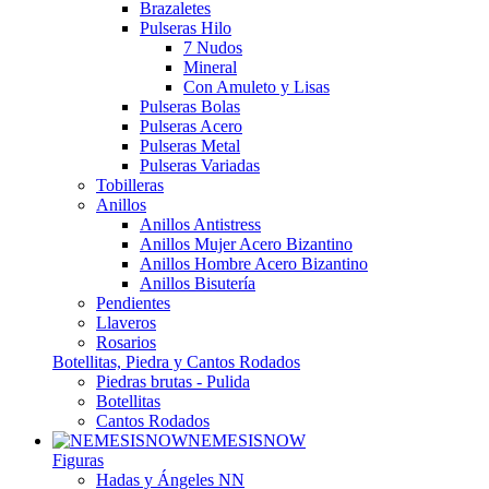
Brazaletes
Pulseras Hilo
7 Nudos
Mineral
Con Amuleto y Lisas
Pulseras Bolas
Pulseras Acero
Pulseras Metal
Pulseras Variadas
Tobilleras
Anillos
Anillos Antistress
Anillos Mujer Acero Bizantino
Anillos Hombre Acero Bizantino
Anillos Bisutería
Pendientes
Llaveros
Rosarios
Botellitas, Piedra y Cantos Rodados
Piedras brutas - Pulida
Botellitas
Cantos Rodados
NEMESISNOW
Figuras
Hadas y Ángeles NN