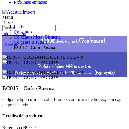
Próximas entradas
Menu
Pedido mínimo 60€
Buscar
Imp. no incl.
Inicio
Portes pagados a partir de
Colgantes
Iniciar sesión
Colgantes Metal Bisuteria
1200€
(Península)
Imp. no incl.
Colgante Bisuteria
Regístrate
BC017 - Cofre Pascua
Pedido mínimo 60€
Imp. no incl.
Portes pagados a partir de 1200€
(Península)
Imp. no incl.
BC017 - Cofre Pascua
Colgante tipo cofre en color bronce, con forma de huevo, con caja
de presentación.
Detalles del producto
Referencia
BC017