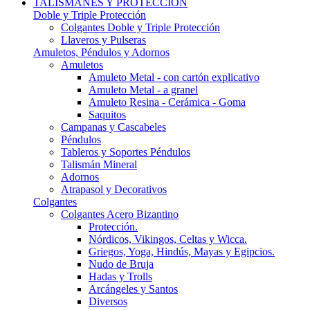
TALISMANES Y PROTECCIÓN
Doble y Triple Protección
Colgantes Doble y Triple Protección
Llaveros y Pulseras
Amuletos, Péndulos y Adornos
Amuletos
Amuleto Metal - con cartón explicativo
Amuleto Metal - a granel
Amuleto Resina - Cerámica - Goma
Saquitos
Campanas y Cascabeles
Péndulos
Tableros y Soportes Péndulos
Talismán Mineral
Adornos
Atrapasol y Decorativos
Colgantes
Colgantes Acero Bizantino
Protección.
Nórdicos, Vikingos, Celtas y Wicca.
Griegos, Yoga, Hindús, Mayas y Egipcios.
Nudo de Bruja
Hadas y Trolls
Arcángeles y Santos
Diversos