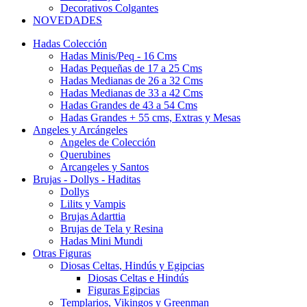
Decorativos Colgantes
NOVEDADES
Hadas Colección
Hadas Minis/Peq - 16 Cms
Hadas Pequeñas de 17 a 25 Cms
Hadas Medianas de 26 a 32 Cms
Hadas Medianas de 33 a 42 Cms
Hadas Grandes de 43 a 54 Cms
Hadas Grandes + 55 cms, Extras y Mesas
Angeles y Arcángeles
Angeles de Colección
Querubines
Arcangeles y Santos
Brujas - Dollys - Haditas
Dollys
Lilits y Vampis
Brujas Adarttia
Brujas de Tela y Resina
Hadas Mini Mundi
Otras Figuras
Diosas Celtas, Hindús y Egipcias
Diosas Celtas e Hindús
Figuras Egipcias
Templarios, Vikingos y Greenman