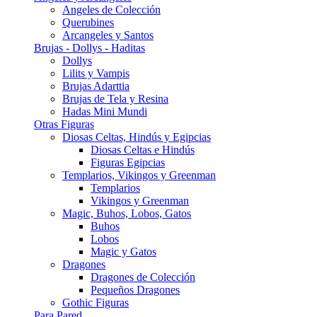
Angeles de Colección
Querubines
Arcangeles y Santos
Brujas - Dollys - Haditas
Dollys
Lilits y Vampis
Brujas Adarttia
Brujas de Tela y Resina
Hadas Mini Mundi
Otras Figuras
Diosas Celtas, Hindús y Egipcias
Diosas Celtas e Hindús
Figuras Egipcias
Templarios, Vikingos y Greenman
Templarios
Vikingos y Greenman
Magic, Buhos, Lobos, Gatos
Buhos
Lobos
Magic y Gatos
Dragones
Dragones de Colección
Pequeños Dragones
Gothic Figuras
Para Pared