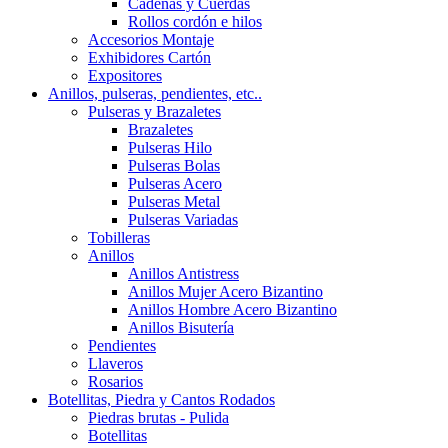
Cadenas y Cuerdas
Rollos cordón e hilos
Accesorios Montaje
Exhibidores Cartón
Expositores
Anillos, pulseras, pendientes, etc..
Pulseras y Brazaletes
Brazaletes
Pulseras Hilo
Pulseras Bolas
Pulseras Acero
Pulseras Metal
Pulseras Variadas
Tobilleras
Anillos
Anillos Antistress
Anillos Mujer Acero Bizantino
Anillos Hombre Acero Bizantino
Anillos Bisutería
Pendientes
Llaveros
Rosarios
Botellitas, Piedra y Cantos Rodados
Piedras brutas - Pulida
Botellitas