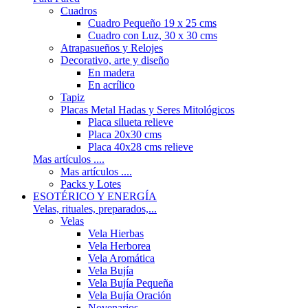
Cuadros
Cuadro Pequeño 19 x 25 cms
Cuadro con Luz, 30 x 30 cms
Atrapasueños y Relojes
Decorativo, arte y diseño
En madera
En acrílico
Tapiz
Placas Metal Hadas y Seres Mitológicos
Placa silueta relieve
Placa 20x30 cms
Placa 40x28 cms relieve
Mas artículos ....
Mas artículos ....
Packs y Lotes
ESOTÉRICO Y ENERGÍA
Velas, rituales, preparados,...
Velas
Vela Hierbas
Vela Herborea
Vela Aromática
Vela Bujía
Vela Bujía Pequeña
Vela Bujía Oración
Novenarios