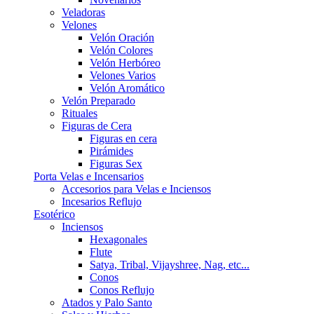
Veladoras
Velones
Velón Oración
Velón Colores
Velón Herbóreo
Velones Varios
Velón Aromático
Velón Preparado
Rituales
Figuras de Cera
Figuras en cera
Pirámides
Figuras Sex
Porta Velas e Incensarios
Accesorios para Velas e Inciensos
Incesarios Reflujo
Esotérico
Inciensos
Hexagonales
Flute
Satya, Tribal, Vijayshree, Nag, etc...
Conos
Conos Reflujo
Atados y Palo Santo