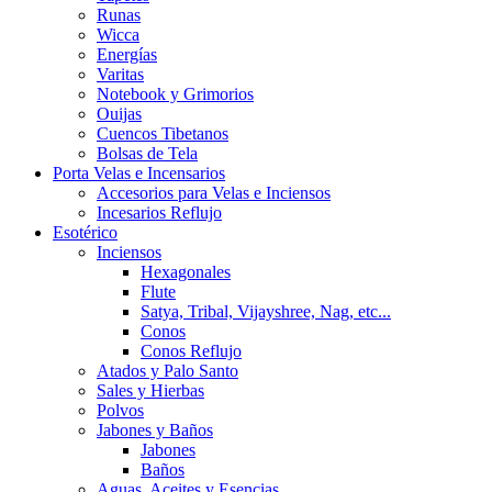
Runas
Wicca
Energías
Varitas
Notebook y Grimorios
Ouijas
Cuencos Tibetanos
Bolsas de Tela
Porta Velas e Incensarios
Accesorios para Velas e Inciensos
Incesarios Reflujo
Esotérico
Inciensos
Hexagonales
Flute
Satya, Tribal, Vijayshree, Nag, etc...
Conos
Conos Reflujo
Atados y Palo Santo
Sales y Hierbas
Polvos
Jabones y Baños
Jabones
Baños
Aguas, Aceites y Esencias