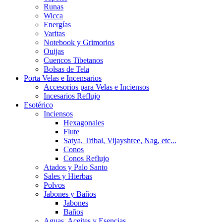
Runas
Wicca
Energías
Varitas
Notebook y Grimorios
Ouijas
Cuencos Tibetanos
Bolsas de Tela
Porta Velas e Incensarios
Accesorios para Velas e Inciensos
Incesarios Reflujo
Esotérico
Inciensos
Hexagonales
Flute
Satya, Tribal, Vijayshree, Nag, etc...
Conos
Conos Reflujo
Atados y Palo Santo
Sales y Hierbas
Polvos
Jabones y Baños
Jabones
Baños
Aguas, Aceites y Esencias