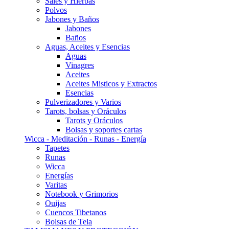
Sales y Hierbas
Polvos
Jabones y Baños
Jabones
Baños
Aguas, Aceites y Esencias
Aguas
Vinagres
Aceites
Aceites Misticos y Extractos
Esencias
Pulverizadores y Varios
Tarots, bolsas y Oráculos
Tarots y Oráculos
Bolsas y soportes cartas
Wicca - Meditación - Runas - Energía
Tapetes
Runas
Wicca
Energías
Varitas
Notebook y Grimorios
Ouijas
Cuencos Tibetanos
Bolsas de Tela