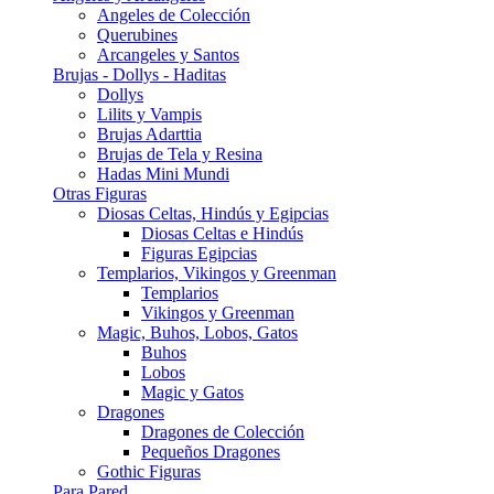
Angeles de Colección
Querubines
Arcangeles y Santos
Brujas - Dollys - Haditas
Dollys
Lilits y Vampis
Brujas Adarttia
Brujas de Tela y Resina
Hadas Mini Mundi
Otras Figuras
Diosas Celtas, Hindús y Egipcias
Diosas Celtas e Hindús
Figuras Egipcias
Templarios, Vikingos y Greenman
Templarios
Vikingos y Greenman
Magic, Buhos, Lobos, Gatos
Buhos
Lobos
Magic y Gatos
Dragones
Dragones de Colección
Pequeños Dragones
Gothic Figuras
Para Pared