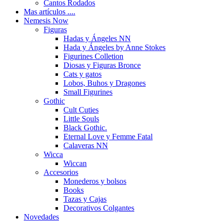
Cantos Rodados
Mas artículos ....
Nemesis Now
Figuras
Hadas y Ángeles NN
Hada y Ángeles by Anne Stokes
Figurines Colletion
Diosas y Figuras Bronce
Cats y gatos
Lobos, Buhos y Dragones
Small Figurines
Gothic
Cult Cuties
Little Souls
Black Gothic.
Eternal Love y Femme Fatal
Calaveras NN
Wicca
Wiccan
Accesorios
Monederos y bolsos
Books
Tazas y Cajas
Decorativos Colgantes
Novedades