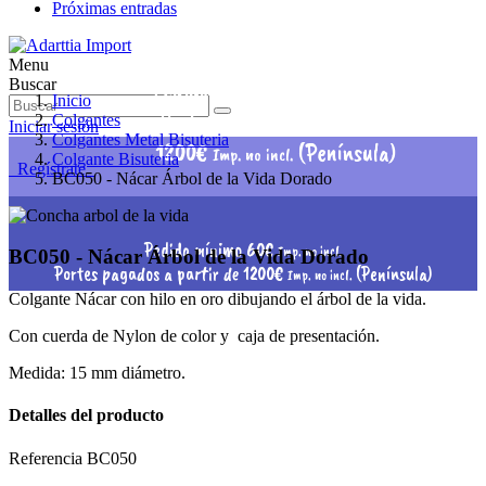
Próximas entradas
Menu
Pedido mínimo 60€
Buscar
Imp. no incl.
Inicio
Portes pagados a partir de
Colgantes
Iniciar sesión
Colgantes Metal Bisuteria
1200€
(Península)
Imp. no incl.
Colgante Bisuteria
Regístrate
BC050 - Nácar Árbol de la Vida Dorado
Pedido mínimo 60€
Imp. no incl.
BC050 - Nácar Árbol de la Vida Dorado
Portes pagados a partir de 1200€
(Península)
Imp. no incl.
Colgante Nácar con hilo en oro dibujando el árbol de la vida.
Con cuerda de Nylon de color y caja de presentación.
Medida: 15 mm diámetro.
Detalles del producto
Referencia
BC050