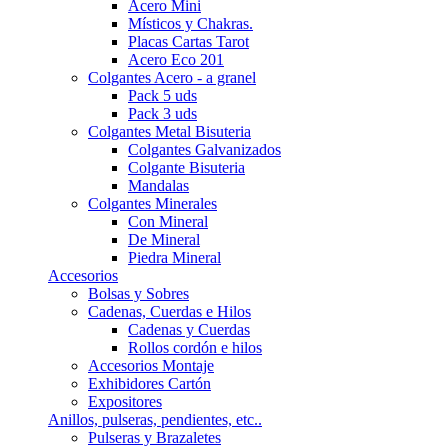
Acero Mini
Místicos y Chakras.
Placas Cartas Tarot
Acero Eco 201
Colgantes Acero - a granel
Pack 5 uds
Pack 3 uds
Colgantes Metal Bisuteria
Colgantes Galvanizados
Colgante Bisuteria
Mandalas
Colgantes Minerales
Con Mineral
De Mineral
Piedra Mineral
Accesorios
Bolsas y Sobres
Cadenas, Cuerdas e Hilos
Cadenas y Cuerdas
Rollos cordón e hilos
Accesorios Montaje
Exhibidores Cartón
Expositores
Anillos, pulseras, pendientes, etc..
Pulseras y Brazaletes