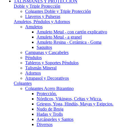
TALISMANES Y PROTECCIÓN
Doble y Triple Protección
Colgantes Doble y Triple Protección
Llaveros y Pulseras
Amuletos, Péndulos y Adornos
Amuletos
Amuleto Metal - con cartón explicativo
Amuleto Metal - a granel
Amuleto Resina - Cerámica - Goma
Saquitos
Campanas y Cascabeles
Péndulos
Tableros y Soportes Péndulos
Talismán Mineral
Adornos
Atrapasol y Decorativos
Colgantes
Colgantes Acero Bizantino
Protección.
Nórdicos, Vikingos, Celtas y Wicca.
Griegos, Yoga, Hindús, Mayas y Egipcios.
Nudo de Bruja
Hadas y Trolls
Arcángeles y Santos
Diversos