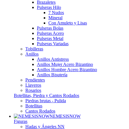
Brazaletes
Pulseras Hilo
7 Nudos
Mineral
Con Amuleto y Lisas
Pulseras Bolas
Pulseras Acero
Pulseras Metal
Pulseras Variadas
Tobilleras
Anillos
Anillos Antistress
Anillos Mujer Acero Bizantino
Anillos Hombre Acero Bizantino
Anillos Bisutería
Pendientes
Llaveros
Rosarios
Botellitas, Piedra y Cantos Rodados
Piedras brutas - Pulida
Botellitas
Cantos Rodados
NEMESISNOW
Figuras
Hadas y Ángeles NN