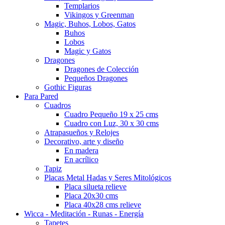
Templarios
Vikingos y Greenman
Magic, Buhos, Lobos, Gatos
Buhos
Lobos
Magic y Gatos
Dragones
Dragones de Colección
Pequeños Dragones
Gothic Figuras
Para Pared
Cuadros
Cuadro Pequeño 19 x 25 cms
Cuadro con Luz, 30 x 30 cms
Atrapasueños y Relojes
Decorativo, arte y diseño
En madera
En acrílico
Tapiz
Placas Metal Hadas y Seres Mitológicos
Placa silueta relieve
Placa 20x30 cms
Placa 40x28 cms relieve
Wicca - Meditación - Runas - Energía
Tapetes