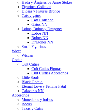
Hada y Ángeles by Anne Stokes
Figurines Colletion
Diosas y Figuras Bronce
Cats y gatos
Cats Colletion
Gatos NN
Lobos, Buhos y Dragones
Lobos NN
Buhos NN
Dragones NN
Small Figurines
Wicca
Wiccan
Gothic
Cult Cuties
Cult Cuties Figuras
Cult Curties Accesorios
Little Souls
Black Gothic.
Eternal Love y Femme Fatal
Calaveras NN
Accesorios
Monederos y bolsos
Books
Tazas y Cajas