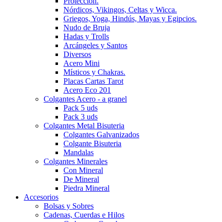
Protección.
Nórdicos, Vikingos, Celtas y Wicca.
Griegos, Yoga, Hindús, Mayas y Egipcios.
Nudo de Bruja
Hadas y Trolls
Arcángeles y Santos
Diversos
Acero Mini
Místicos y Chakras.
Placas Cartas Tarot
Acero Eco 201
Colgantes Acero - a granel
Pack 5 uds
Pack 3 uds
Colgantes Metal Bisuteria
Colgantes Galvanizados
Colgante Bisuteria
Mandalas
Colgantes Minerales
Con Mineral
De Mineral
Piedra Mineral
Accesorios
Bolsas y Sobres
Cadenas, Cuerdas e Hilos