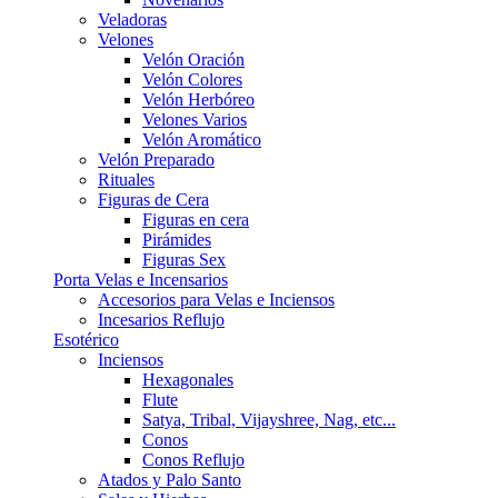
Veladoras
Velones
Velón Oración
Velón Colores
Velón Herbóreo
Velones Varios
Velón Aromático
Velón Preparado
Rituales
Figuras de Cera
Figuras en cera
Pirámides
Figuras Sex
Porta Velas e Incensarios
Accesorios para Velas e Inciensos
Incesarios Reflujo
Esotérico
Inciensos
Hexagonales
Flute
Satya, Tribal, Vijayshree, Nag, etc...
Conos
Conos Reflujo
Atados y Palo Santo