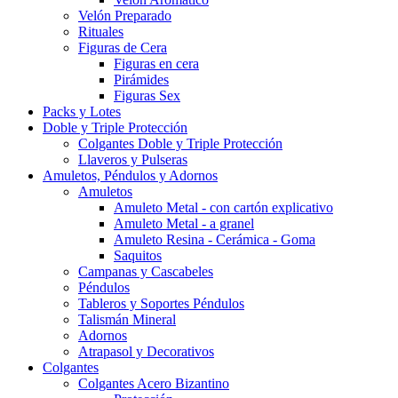
Velón Preparado
Rituales
Figuras de Cera
Figuras en cera
Pirámides
Figuras Sex
Packs y Lotes
Doble y Triple Protección
Colgantes Doble y Triple Protección
Llaveros y Pulseras
Amuletos, Péndulos y Adornos
Amuletos
Amuleto Metal - con cartón explicativo
Amuleto Metal - a granel
Amuleto Resina - Cerámica - Goma
Saquitos
Campanas y Cascabeles
Péndulos
Tableros y Soportes Péndulos
Talismán Mineral
Adornos
Atrapasol y Decorativos
Colgantes
Colgantes Acero Bizantino