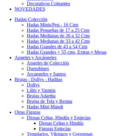
Decorativos Colgantes
NOVEDADES
Hadas Colección
Hadas Minis/Peq - 16 Cms
Hadas Pequeñas de 17 a 25 Cms
Hadas Medianas de 26 a 32 Cms
Hadas Medianas de 33 a 42 Cms
Hadas Grandes de 43 a 54 Cms
Hadas Grandes + 55 cms, Extras y Mesas
Angeles y Arcángeles
Angeles de Colección
Querubines
Arcangeles y Santos
Brujas - Dollys - Haditas
Dollys
Lilits y Vampis
Brujas Adarttia
Brujas de Tela y Resina
Hadas Mini Mundi
Otras Figuras
Diosas Celtas, Hindús y Egipcias
Diosas Celtas e Hindús
Figuras Egipcias
Templarios, Vikingos y Greenman