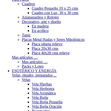
Cuadros
Cuadro Pequeño 19 x 25 cms
Cuadro con Luz, 30 x 30 cms
Atrapasueños y Relojes
Decorativo, arte y diseño
En madera
En acrílico
Tapiz
Placas Metal Hadas y Seres Mitológicos
Placa silueta relieve
Placa 20x30 cms
Placa 40x28 cms relieve
Mas artículos ....
Mas artículos ....
Packs y Lotes
ESOTÉRICO Y ENERGÍA
Velas, rituales, preparados,...
Velas
Vela Hierbas
Vela Herborea
Vela Aromática
Vela Bujía
Vela Bujía Pequeña
Vela Bujía Oración
Novenarios