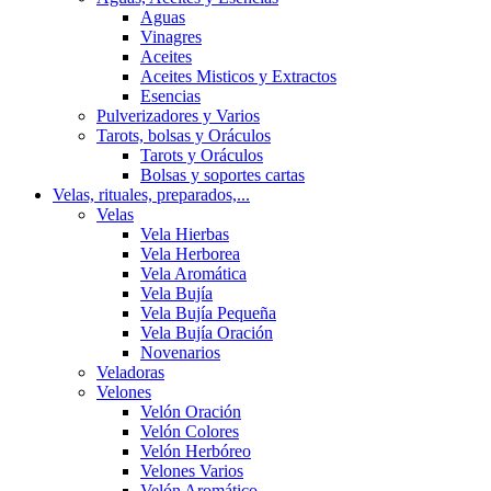
Aguas
Vinagres
Aceites
Aceites Misticos y Extractos
Esencias
Pulverizadores y Varios
Tarots, bolsas y Oráculos
Tarots y Oráculos
Bolsas y soportes cartas
Velas, rituales, preparados,...
Velas
Vela Hierbas
Vela Herborea
Vela Aromática
Vela Bujía
Vela Bujía Pequeña
Vela Bujía Oración
Novenarios
Veladoras
Velones
Velón Oración
Velón Colores
Velón Herbóreo
Velones Varios
Velón Aromático