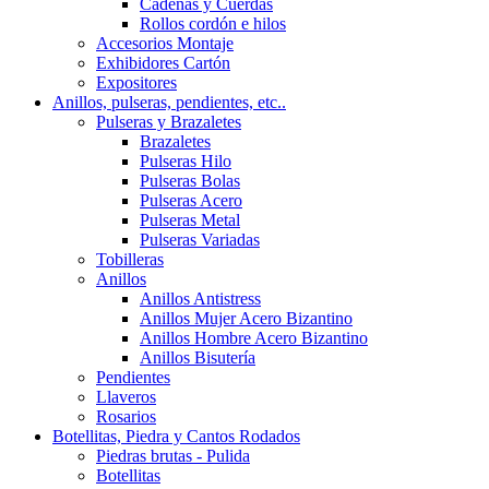
Cadenas y Cuerdas
Rollos cordón e hilos
Accesorios Montaje
Exhibidores Cartón
Expositores
Anillos, pulseras, pendientes, etc..
Pulseras y Brazaletes
Brazaletes
Pulseras Hilo
Pulseras Bolas
Pulseras Acero
Pulseras Metal
Pulseras Variadas
Tobilleras
Anillos
Anillos Antistress
Anillos Mujer Acero Bizantino
Anillos Hombre Acero Bizantino
Anillos Bisutería
Pendientes
Llaveros
Rosarios
Botellitas, Piedra y Cantos Rodados
Piedras brutas - Pulida
Botellitas