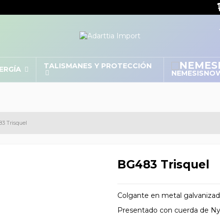
TALISMANES Y PROTECCIÓN
NERGÍA
NEMESISNO
3 Trisquel
BG483 Trisquel
Colgante en metal galvaniza
Presentado con cuerda de Nylo