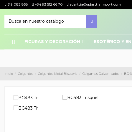
619 083 858
+34 93 512 66 70
adarttia@adarttiaimport.com
FIGURAS Y DECORACIÓN
ESOTÉRICO Y E
Inicio
Colgantes
Colgantes Metal Bisuteria
Colgantes Galvanizados
BG48