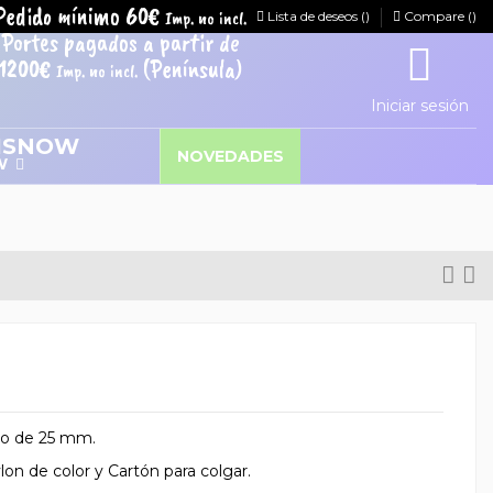
Pedido mínimo 60€
Imp. no incl.
Lista de deseos (
)
Compare (
)
Portes pagados a partir de
1200€
(Península)
Imp. no incl.
Iniciar sesión
NOVEDADES
W
do de 25 mm.
n de color y Cartón para colgar.