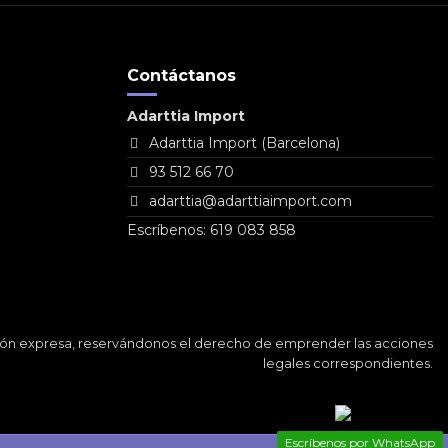
Contáctanos
Adarttia Import
Adarttia Import (Barcelona)
93 512 66 70
adarttia@adarttiaimport.com
Escríbenos: 619 083 858
ación expresa, reservándonos el derecho de emprender las acciones
legales correspondientes.
Escríbenos por WhatsApp