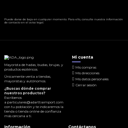
Puede darse de baja en cualquier momento. Para ello, consulte nuestra información
de contacto en el aviso legal.
Mi cuenta
Mayorista de hadas, budas, brujas, y
Mis compras
productos esotéricos.
Mis direcciones
Únicamente venta a tiendas,
Mis datos personales
mayoristas y autónomos.
Cerrar sesión
¿Buscas dónde comprar
nuestros productos?
Escríbenos
a
particulares@adarttiaimport.com
con tu población y te indicaremos la
tienda o tienda online de confianza
más cercana a ti.
Información
Contáctanos