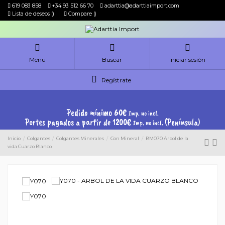
619 083 858
+34 93 512 66 70
adarttia@adarttiaimport.com
Lista de deseos (
)
Compare (
)
Menu
Buscar
Iniciar sesión
Regístrate
Pedido mínimo 60€
Imp. no incl.
Portes pagados a partir de 1200€
(Península)
Imp. no incl.
Inicio
Colgantes
Colgantes Minerales
Con Mineral
BM070 Arbol de la
vida Cuarzo Blanco