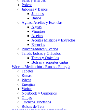
Sales y Hierbas
Polvos
Jabones y Baños
Jabones
Baños
Aguas, Aceites y Esencias
Aguas
Vinagres
Aceites
Aceites Misticos y Extractos
Esencias
Pulverizadores y Varios
Tarots, bolsas y Oráculos
Tarots y Oráculos
Bolsas y soportes cartas
Wicca - Meditación - Runas - Energía
Tapetes
Runas
Wicca
Energías
Varitas
Notebook y Grimorios
Ouijas
Cuencos Tibetanos
Bolsas de Tela