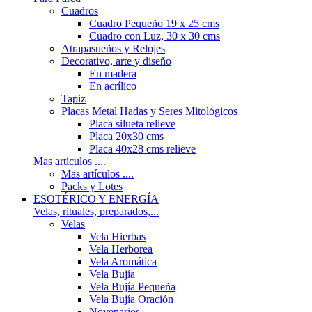
Cuadros
Cuadro Pequeño 19 x 25 cms
Cuadro con Luz, 30 x 30 cms
Atrapasueños y Relojes
Decorativo, arte y diseño
En madera
En acrílico
Tapiz
Placas Metal Hadas y Seres Mitológicos
Placa silueta relieve
Placa 20x30 cms
Placa 40x28 cms relieve
Mas artículos ....
Mas artículos ....
Packs y Lotes
ESOTÉRICO Y ENERGÍA
Velas, rituales, preparados,...
Velas
Vela Hierbas
Vela Herborea
Vela Aromática
Vela Bujía
Vela Bujía Pequeña
Vela Bujía Oración
Novenarios