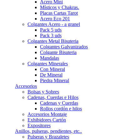
Acero Mini
Místicos y Chakras.
Placas Cartas Tarot
Acero Eco 201
Colgantes Acero - a granel
Pack 5 uds
Pack 3 uds
Colgantes Metal Bisuteria
Colgantes Galvanizados
Colgante Bisuteria
Mandalas
Colgantes Minerales
Con Mineral
De Mineral
Piedra Mineral
Accesorios
Bolsas y Sobres
Cadenas, Cuerdas e Hilos
Cadenas y Cuerdas
Rollos cordón e hilos
Accesorios Montaje
Exhibidores Cartón
Expositores
Anillos, pulseras, pendientes, etc..
Pulseras y Brazaletes