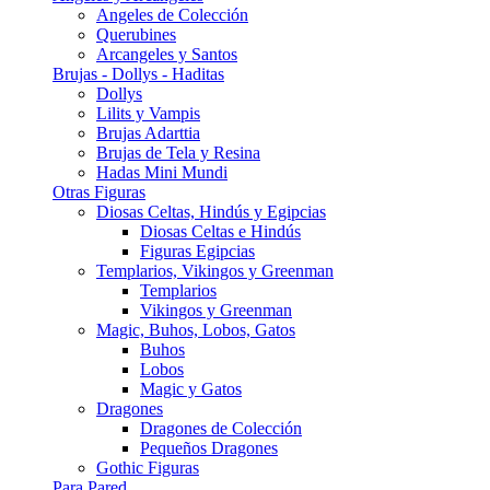
Angeles de Colección
Querubines
Arcangeles y Santos
Brujas - Dollys - Haditas
Dollys
Lilits y Vampis
Brujas Adarttia
Brujas de Tela y Resina
Hadas Mini Mundi
Otras Figuras
Diosas Celtas, Hindús y Egipcias
Diosas Celtas e Hindús
Figuras Egipcias
Templarios, Vikingos y Greenman
Templarios
Vikingos y Greenman
Magic, Buhos, Lobos, Gatos
Buhos
Lobos
Magic y Gatos
Dragones
Dragones de Colección
Pequeños Dragones
Gothic Figuras
Para Pared