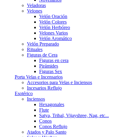
Veladoras
Velones
Velón Oración
Velón Colores
Velón Herbóreo
Velones Varios
Velón Aromático
Velón Preparado
Rituales
Figuras de Cera
Figuras en cera
Pirámides
Figuras Sex
Porta Velas e Incensarios
Accesorios para Velas e Inciensos
Incesarios Reflujo
Esotérico
Inciensos
Hexagonales
Flute
Satya, Tribal, Vijayshree, Nag, etc...
Conos
Conos Reflujo
Atados y Palo Santo