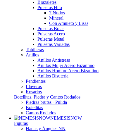
Brazaletes
Pulseras Hilo
7 Nudos
Mineral
Con Amuleto y Lisas
Pulseras Bolas
Pulseras Acero
Pulseras Metal
Pulseras Variadas
Tobilleras
Anillos
Anillos Antistress
Anillos Mujer Acero Bizantino
Anillos Hombre Acero Bizantino
Anillos Bisutería
Pendientes
Llaveros
Rosarios
Botellitas, Piedra y Cantos Rodados
Piedras brutas - Pulida
Botellitas
Cantos Rodados
NEMESISNOW
Figuras
Hadas y Ángeles NN