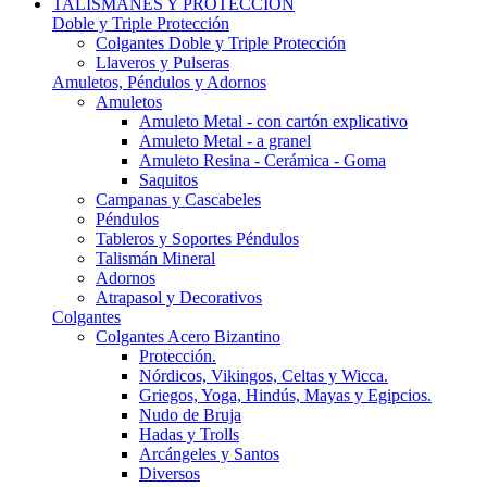
TALISMANES Y PROTECCIÓN
Doble y Triple Protección
Colgantes Doble y Triple Protección
Llaveros y Pulseras
Amuletos, Péndulos y Adornos
Amuletos
Amuleto Metal - con cartón explicativo
Amuleto Metal - a granel
Amuleto Resina - Cerámica - Goma
Saquitos
Campanas y Cascabeles
Péndulos
Tableros y Soportes Péndulos
Talismán Mineral
Adornos
Atrapasol y Decorativos
Colgantes
Colgantes Acero Bizantino
Protección.
Nórdicos, Vikingos, Celtas y Wicca.
Griegos, Yoga, Hindús, Mayas y Egipcios.
Nudo de Bruja
Hadas y Trolls
Arcángeles y Santos
Diversos