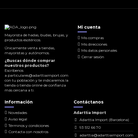
Mi cuenta
Mayorista de hadas, budas, brujas, y
Mis compras
productos esotéricos.
Mis direcciones
Únicamente venta a tiendas,
Mis datos personales
mayoristas y autónomos.
Cerrar sesión
¿Buscas dónde comprar
nuestros productos?
Escríbenos
a
particulares@adarttiaimport.com
con tu población y te indicaremos la
tienda o tienda online de confianza
más cercana a ti.
Información
Contáctanos
Novedades
Adarttia Import
Aviso legal
Adarttia Import (Barcelona)
Términos y condiciones
93 512 66 70
Contacta con nosotros
adarttia@adarttiaimport.com