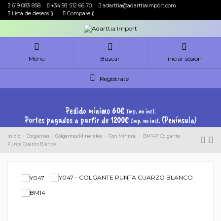
619 083 858
+34 93 512 66 70
adarttia@adarttiaimport.com
Lista de deseos (
)
Compare (
)
Menu
Buscar
Iniciar sesión
Regístrate
Pedido mínimo 60€
Imp. no incl.
Portes pagados a partir de 1200€
(Península)
Imp. no incl.
Inicio
Colgantes
Colgantes Minerales
Con Mineral
BM147 Colgante
Punta Cuarzo Blanco