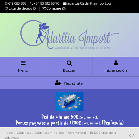
619 083 858
+34 93 512 66 70
adarttia@adarttiaimport.com
Lista de deseos (
0
)
Compare (
0
)
Menu
Buscar
Iniciar sesión
Regístrate
Pedido mínimo 60€
Imp. no incl.
Portes pagados a partir de 1200€
(Península)
Imp. no incl.
Inicio
Colgantes
Colgantes Minerales
Con Mineral
BM079 Arbol de la
vida Agata