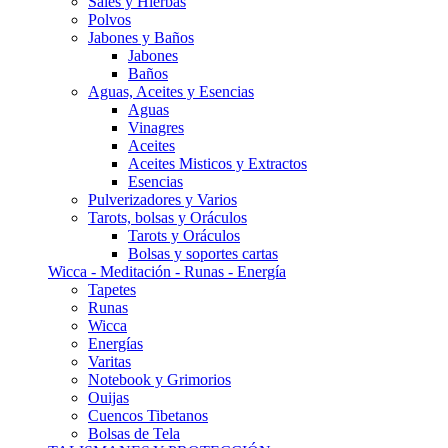
Sales y Hierbas
Polvos
Jabones y Baños
Jabones
Baños
Aguas, Aceites y Esencias
Aguas
Vinagres
Aceites
Aceites Misticos y Extractos
Esencias
Pulverizadores y Varios
Tarots, bolsas y Oráculos
Tarots y Oráculos
Bolsas y soportes cartas
Wicca - Meditación - Runas - Energía
Tapetes
Runas
Wicca
Energías
Varitas
Notebook y Grimorios
Ouijas
Cuencos Tibetanos
Bolsas de Tela