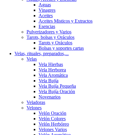
Aguas
Vinagres
Aceites
Aceites Misticos y Extractos
Esencias
Pulverizadores y Varios
Tarots, bolsas y Oráculos
Tarots y Oráculos
Bolsas y soportes cartas
Velas, rituales, preparados,...
Velas
Vela Hierbas
Vela Herborea
Vela Aromática
Vela Bujía
Vela Bujía Pequeña
Vela Bujía Oración
Novenarios
Veladoras
Velones
Velón Oración
Velón Colores
Velón Herbóreo
Velones Varios
Velón Aromático