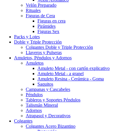
Velón Preparado
Rituales
Figuras de Cera
Figuras en cera
Pirámides
Figuras Sex
Packs y Lotes
Doble y Triple Protección
Colgantes Doble y Triple Protección
Llaveros y Pulseras
Amuletos, Péndulos y Adornos
Amuletos
Amuleto Metal - con cartón explicativo
Amuleto Metal - a granel
Amuleto Resina - Cerámica - Goma
Saquitos
Campanas y Cascabeles
Péndulos
Tableros y Soportes Péndulos
Talismán Mineral
Adornos
Atrapasol y Decorativos
Colgantes
Colgantes Acero Bizantino