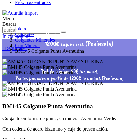
Próximas entradas
Menu
Pedido mínimo 60€
Buscar
Imp. no incl.
Inicio
Portes pagados a partir de
Colgantes
Iniciar sesión
Colgantes Minerales
1200€
(Península)
Imp. no incl.
Con Mineral
Regístrate
BM145 Colgante Punta Aventurina
Pedido mínimo 60€
Imp. no incl.
Portes pagados a partir de 1200€
(Península)
Imp. no incl.
BM145 Colgante Punta Aventurina
Colgante en forma de punta, en mineral Aventurina Verde.
Con cadena de acero bizantino y caja de presentación.