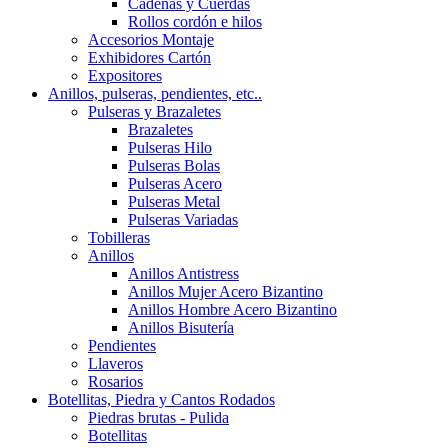
Cadenas y Cuerdas
Rollos cordón e hilos
Accesorios Montaje
Exhibidores Cartón
Expositores
Anillos, pulseras, pendientes, etc..
Pulseras y Brazaletes
Brazaletes
Pulseras Hilo
Pulseras Bolas
Pulseras Acero
Pulseras Metal
Pulseras Variadas
Tobilleras
Anillos
Anillos Antistress
Anillos Mujer Acero Bizantino
Anillos Hombre Acero Bizantino
Anillos Bisutería
Pendientes
Llaveros
Rosarios
Botellitas, Piedra y Cantos Rodados
Piedras brutas - Pulida
Botellitas