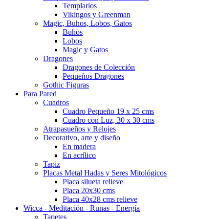
Templarios
Vikingos y Greenman
Magic, Buhos, Lobos, Gatos
Buhos
Lobos
Magic y Gatos
Dragones
Dragones de Colección
Pequeños Dragones
Gothic Figuras
Para Pared
Cuadros
Cuadro Pequeño 19 x 25 cms
Cuadro con Luz, 30 x 30 cms
Atrapasueños y Relojes
Decorativo, arte y diseño
En madera
En acrílico
Tapiz
Placas Metal Hadas y Seres Mitológicos
Placa silueta relieve
Placa 20x30 cms
Placa 40x28 cms relieve
Wicca - Meditación - Runas - Energía
Tapetes