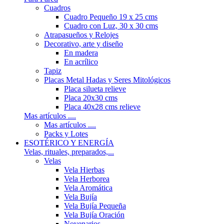
Cuadros
Cuadro Pequeño 19 x 25 cms
Cuadro con Luz, 30 x 30 cms
Atrapasueños y Relojes
Decorativo, arte y diseño
En madera
En acrílico
Tapiz
Placas Metal Hadas y Seres Mitológicos
Placa silueta relieve
Placa 20x30 cms
Placa 40x28 cms relieve
Mas artículos ....
Mas artículos ....
Packs y Lotes
ESOTÉRICO Y ENERGÍA
Velas, rituales, preparados,...
Velas
Vela Hierbas
Vela Herborea
Vela Aromática
Vela Bujía
Vela Bujía Pequeña
Vela Bujía Oración
Novenarios