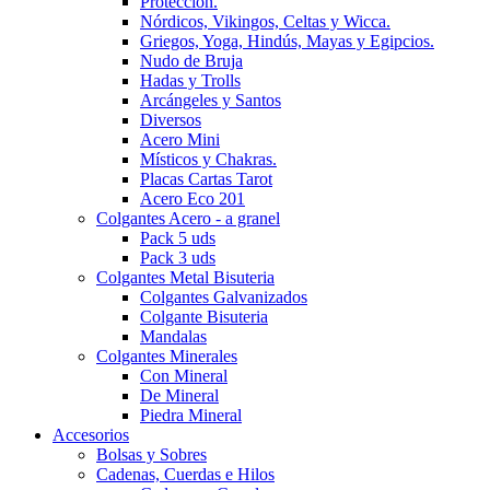
Protección.
Nórdicos, Vikingos, Celtas y Wicca.
Griegos, Yoga, Hindús, Mayas y Egipcios.
Nudo de Bruja
Hadas y Trolls
Arcángeles y Santos
Diversos
Acero Mini
Místicos y Chakras.
Placas Cartas Tarot
Acero Eco 201
Colgantes Acero - a granel
Pack 5 uds
Pack 3 uds
Colgantes Metal Bisuteria
Colgantes Galvanizados
Colgante Bisuteria
Mandalas
Colgantes Minerales
Con Mineral
De Mineral
Piedra Mineral
Accesorios
Bolsas y Sobres
Cadenas, Cuerdas e Hilos