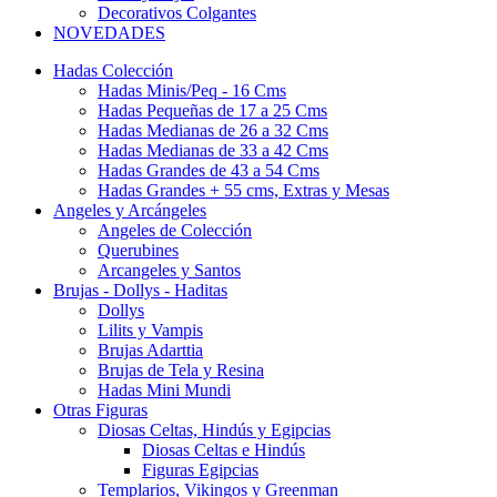
Decorativos Colgantes
NOVEDADES
Hadas Colección
Hadas Minis/Peq - 16 Cms
Hadas Pequeñas de 17 a 25 Cms
Hadas Medianas de 26 a 32 Cms
Hadas Medianas de 33 a 42 Cms
Hadas Grandes de 43 a 54 Cms
Hadas Grandes + 55 cms, Extras y Mesas
Angeles y Arcángeles
Angeles de Colección
Querubines
Arcangeles y Santos
Brujas - Dollys - Haditas
Dollys
Lilits y Vampis
Brujas Adarttia
Brujas de Tela y Resina
Hadas Mini Mundi
Otras Figuras
Diosas Celtas, Hindús y Egipcias
Diosas Celtas e Hindús
Figuras Egipcias
Templarios, Vikingos y Greenman