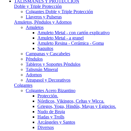
TALISMANES Y PROTECCIÓN
Doble y Triple Protección
Colgantes Doble y Triple Protección
Llaveros y Pulseras
Amuletos, Péndulos y Adornos
Amuletos
Amuleto Metal - con cartón explicativo
Amuleto Metal - a granel
Amuleto Resina - Cerámica - Goma
Saquitos
Campanas y Cascabeles
Péndulos
Tableros y Soportes Péndulos
Talismán Mineral
Adornos
Atrapasol y Decorativos
Colgantes
Colgantes Acero Bizantino
Protección.
Nórdicos, Vikingos, Celtas y Wicca.
Griegos, Yoga, Hindús, Mayas y Egipcios.
Nudo de Bruja
Hadas y Trolls
Arcángeles y Santos
Diversos