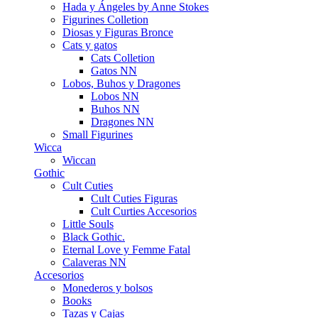
Hada y Ángeles by Anne Stokes
Figurines Colletion
Diosas y Figuras Bronce
Cats y gatos
Cats Colletion
Gatos NN
Lobos, Buhos y Dragones
Lobos NN
Buhos NN
Dragones NN
Small Figurines
Wicca
Wiccan
Gothic
Cult Cuties
Cult Cuties Figuras
Cult Curties Accesorios
Little Souls
Black Gothic.
Eternal Love y Femme Fatal
Calaveras NN
Accesorios
Monederos y bolsos
Books
Tazas y Cajas