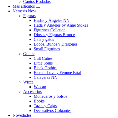
Cantos Rodados
Mas artículos ....
Nemesis Now
Figuras
Hadas y Ángeles NN
Hada y Ángeles by Anne Stokes
Figurines Colletion
Diosas y Figuras Bronce
Cats y gatos
Lobos, Buhos y Dragones
Small Figurines
Gothic
Cult Cuties
Little Souls
Black Gothic.
Eternal Love y Femme Fatal
Calaveras NN
Wicca
Wiccan
Accesorios
Monederos y bolsos
Books
Tazas y Cajas
Decorativos Colgantes
Novedades