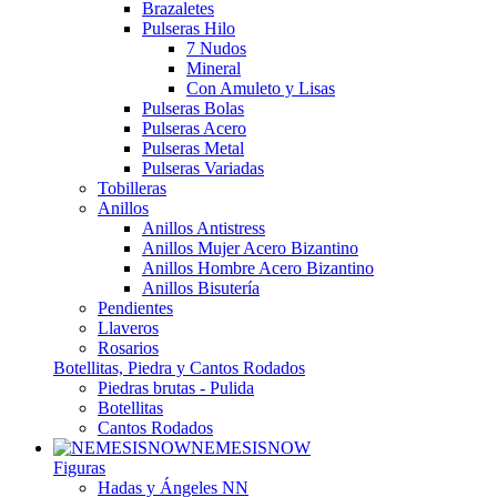
Brazaletes
Pulseras Hilo
7 Nudos
Mineral
Con Amuleto y Lisas
Pulseras Bolas
Pulseras Acero
Pulseras Metal
Pulseras Variadas
Tobilleras
Anillos
Anillos Antistress
Anillos Mujer Acero Bizantino
Anillos Hombre Acero Bizantino
Anillos Bisutería
Pendientes
Llaveros
Rosarios
Botellitas, Piedra y Cantos Rodados
Piedras brutas - Pulida
Botellitas
Cantos Rodados
NEMESISNOW
Figuras
Hadas y Ángeles NN