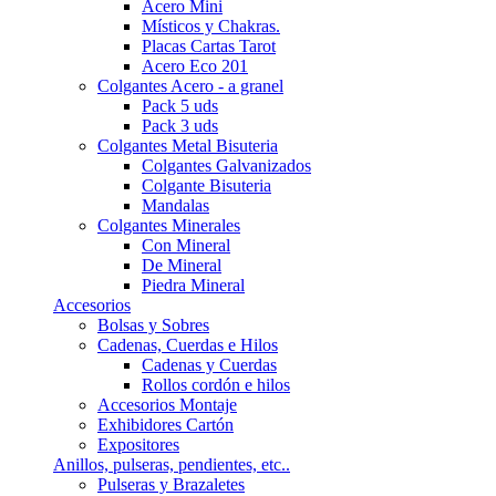
Acero Mini
Místicos y Chakras.
Placas Cartas Tarot
Acero Eco 201
Colgantes Acero - a granel
Pack 5 uds
Pack 3 uds
Colgantes Metal Bisuteria
Colgantes Galvanizados
Colgante Bisuteria
Mandalas
Colgantes Minerales
Con Mineral
De Mineral
Piedra Mineral
Accesorios
Bolsas y Sobres
Cadenas, Cuerdas e Hilos
Cadenas y Cuerdas
Rollos cordón e hilos
Accesorios Montaje
Exhibidores Cartón
Expositores
Anillos, pulseras, pendientes, etc..
Pulseras y Brazaletes