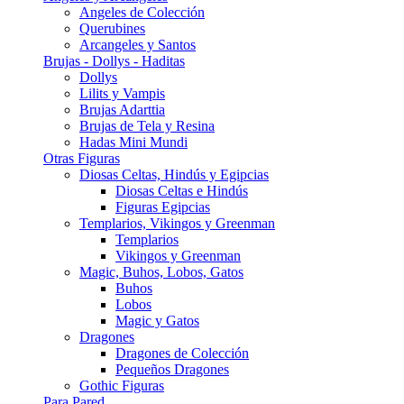
Angeles de Colección
Querubines
Arcangeles y Santos
Brujas - Dollys - Haditas
Dollys
Lilits y Vampis
Brujas Adarttia
Brujas de Tela y Resina
Hadas Mini Mundi
Otras Figuras
Diosas Celtas, Hindús y Egipcias
Diosas Celtas e Hindús
Figuras Egipcias
Templarios, Vikingos y Greenman
Templarios
Vikingos y Greenman
Magic, Buhos, Lobos, Gatos
Buhos
Lobos
Magic y Gatos
Dragones
Dragones de Colección
Pequeños Dragones
Gothic Figuras
Para Pared