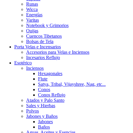
Runas
Wicca
Energías
Varitas
Notebook y Grimorios
Ouijas
Cuencos Tibetanos
Bolsas de Tela
Porta Velas e Incensarios
Accesorios para Velas e Inciensos
Incesarios Reflujo
Esotérico
Inciensos
Hexagonales
Flute
Satya, Tribal, Vijayshree, Nag, etc...
Conos
Conos Reflujo
Atados y Palo Santo
Sales y Hierbas
Polvos
Jabones y Baños
Jabones
Baños
Aguas, Aceites y Esencias