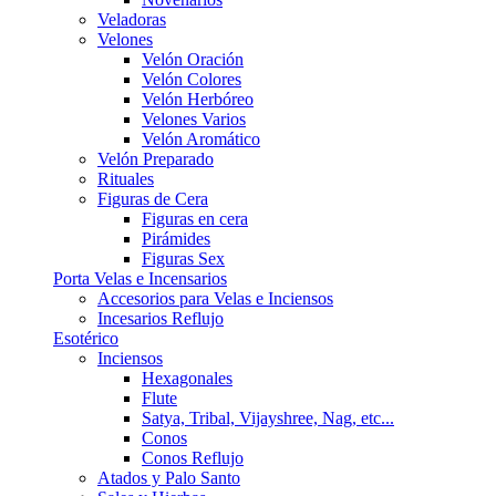
Veladoras
Velones
Velón Oración
Velón Colores
Velón Herbóreo
Velones Varios
Velón Aromático
Velón Preparado
Rituales
Figuras de Cera
Figuras en cera
Pirámides
Figuras Sex
Porta Velas e Incensarios
Accesorios para Velas e Inciensos
Incesarios Reflujo
Esotérico
Inciensos
Hexagonales
Flute
Satya, Tribal, Vijayshree, Nag, etc...
Conos
Conos Reflujo
Atados y Palo Santo