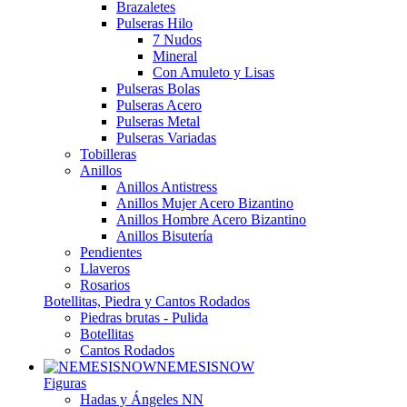
Brazaletes
Pulseras Hilo
7 Nudos
Mineral
Con Amuleto y Lisas
Pulseras Bolas
Pulseras Acero
Pulseras Metal
Pulseras Variadas
Tobilleras
Anillos
Anillos Antistress
Anillos Mujer Acero Bizantino
Anillos Hombre Acero Bizantino
Anillos Bisutería
Pendientes
Llaveros
Rosarios
Botellitas, Piedra y Cantos Rodados
Piedras brutas - Pulida
Botellitas
Cantos Rodados
NEMESISNOW
Figuras
Hadas y Ángeles NN