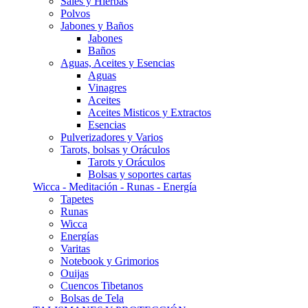
Sales y Hierbas
Polvos
Jabones y Baños
Jabones
Baños
Aguas, Aceites y Esencias
Aguas
Vinagres
Aceites
Aceites Misticos y Extractos
Esencias
Pulverizadores y Varios
Tarots, bolsas y Oráculos
Tarots y Oráculos
Bolsas y soportes cartas
Wicca - Meditación - Runas - Energía
Tapetes
Runas
Wicca
Energías
Varitas
Notebook y Grimorios
Ouijas
Cuencos Tibetanos
Bolsas de Tela