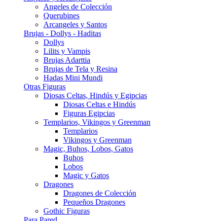
Angeles de Colección
Querubines
Arcangeles y Santos
Brujas - Dollys - Haditas
Dollys
Lilits y Vampis
Brujas Adarttia
Brujas de Tela y Resina
Hadas Mini Mundi
Otras Figuras
Diosas Celtas, Hindús y Egipcias
Diosas Celtas e Hindús
Figuras Egipcias
Templarios, Vikingos y Greenman
Templarios
Vikingos y Greenman
Magic, Buhos, Lobos, Gatos
Buhos
Lobos
Magic y Gatos
Dragones
Dragones de Colección
Pequeños Dragones
Gothic Figuras
Para Pared