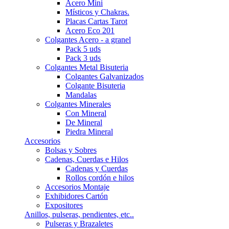
Acero Mini
Místicos y Chakras.
Placas Cartas Tarot
Acero Eco 201
Colgantes Acero - a granel
Pack 5 uds
Pack 3 uds
Colgantes Metal Bisuteria
Colgantes Galvanizados
Colgante Bisuteria
Mandalas
Colgantes Minerales
Con Mineral
De Mineral
Piedra Mineral
Accesorios
Bolsas y Sobres
Cadenas, Cuerdas e Hilos
Cadenas y Cuerdas
Rollos cordón e hilos
Accesorios Montaje
Exhibidores Cartón
Expositores
Anillos, pulseras, pendientes, etc..
Pulseras y Brazaletes