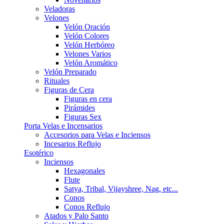
Veladoras
Velones
Velón Oración
Velón Colores
Velón Herbóreo
Velones Varios
Velón Aromático
Velón Preparado
Rituales
Figuras de Cera
Figuras en cera
Pirámides
Figuras Sex
Porta Velas e Incensarios
Accesorios para Velas e Inciensos
Incesarios Reflujo
Esotérico
Inciensos
Hexagonales
Flute
Satya, Tribal, Vijayshree, Nag, etc...
Conos
Conos Reflujo
Atados y Palo Santo