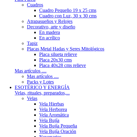
Cuadros
Cuadro Pequeño 19 x 25 cms
Cuadro con Luz, 30 x 30 cms
Atrapasueños y Relojes
Decorativo, arte y diseño
En madera
En acrílico
Tapiz
Placas Metal Hadas y Seres Mitológicos
Placa silueta relieve
Placa 20x30 cms
Placa 40x28 cms relieve
Mas artículos ....
Mas artículos ....
Packs y Lotes
ESOTÉRICO Y ENERGÍA
Velas, rituales, preparados,...
Velas
Vela Hierbas
Vela Herborea
Vela Aromática
Vela Bujía
Vela Bujía Pequeña
Vela Bujía Oración
Novenarios