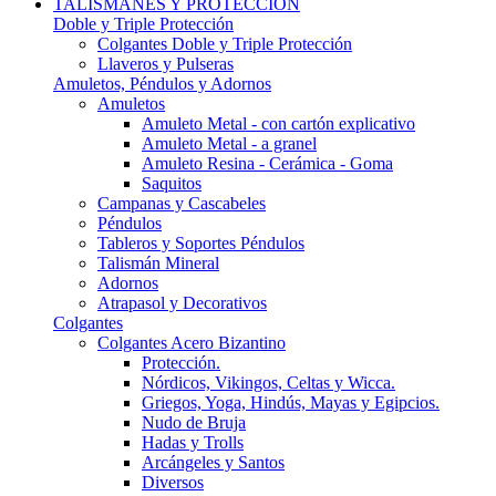
TALISMANES Y PROTECCIÓN
Doble y Triple Protección
Colgantes Doble y Triple Protección
Llaveros y Pulseras
Amuletos, Péndulos y Adornos
Amuletos
Amuleto Metal - con cartón explicativo
Amuleto Metal - a granel
Amuleto Resina - Cerámica - Goma
Saquitos
Campanas y Cascabeles
Péndulos
Tableros y Soportes Péndulos
Talismán Mineral
Adornos
Atrapasol y Decorativos
Colgantes
Colgantes Acero Bizantino
Protección.
Nórdicos, Vikingos, Celtas y Wicca.
Griegos, Yoga, Hindús, Mayas y Egipcios.
Nudo de Bruja
Hadas y Trolls
Arcángeles y Santos
Diversos