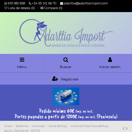
619 083 858
+34 93 512 66 70
adarttia@adarttiaimport.com
Lista de deseos (
0
)
Compare (
0
)
Menu
Buscar
Iniciar sesión
Regístrate
Pedido mínimo 60€
Imp. no incl.
Portes pagados a partir de 1200€
(Península)
Imp. no incl.
Inicio
Esotérico
Inciensos
Conos Reflujo
Incienso Tribal Cono Reflujo
Salvia y Palo Santo - DK753