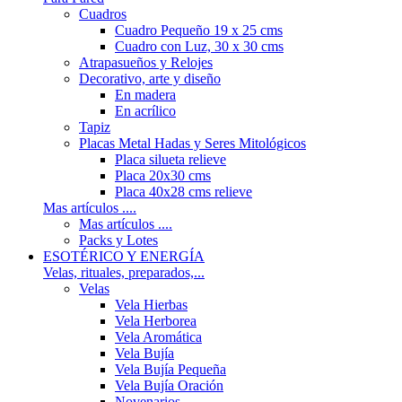
Cuadros
Cuadro Pequeño 19 x 25 cms
Cuadro con Luz, 30 x 30 cms
Atrapasueños y Relojes
Decorativo, arte y diseño
En madera
En acrílico
Tapiz
Placas Metal Hadas y Seres Mitológicos
Placa silueta relieve
Placa 20x30 cms
Placa 40x28 cms relieve
Mas artículos ....
Mas artículos ....
Packs y Lotes
ESOTÉRICO Y ENERGÍA
Velas, rituales, preparados,...
Velas
Vela Hierbas
Vela Herborea
Vela Aromática
Vela Bujía
Vela Bujía Pequeña
Vela Bujía Oración
Novenarios