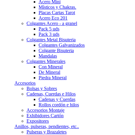
Acero Mini
Místicos y Chakras.
Placas Cartas Tarot
Acero Eco 201
Colgantes Acero - a granel
Pack 5 uds
Pack 3 uds
Colgantes Metal Bisuteria
Colgantes Galvanizados
Colgante Bisuteria
Mandalas
Colgantes Minerales
Con Mineral
De Mineral
Piedra Mineral
Accesorios
Bolsas y Sobres
Cadenas, Cuerdas e Hilos
Cadenas y Cuerdas
Rollos cordón e hilos
Accesorios Montaje
Exhibidores Cartón
Expositores
Anillos, pulseras, pendientes, etc..
Pulseras y Brazaletes