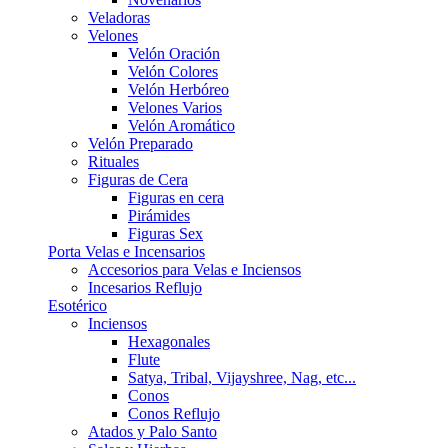
Veladoras
Velones
Velón Oración
Velón Colores
Velón Herbóreo
Velones Varios
Velón Aromático
Velón Preparado
Rituales
Figuras de Cera
Figuras en cera
Pirámides
Figuras Sex
Porta Velas e Incensarios
Accesorios para Velas e Inciensos
Incesarios Reflujo
Esotérico
Inciensos
Hexagonales
Flute
Satya, Tribal, Vijayshree, Nag, etc...
Conos
Conos Reflujo
Atados y Palo Santo