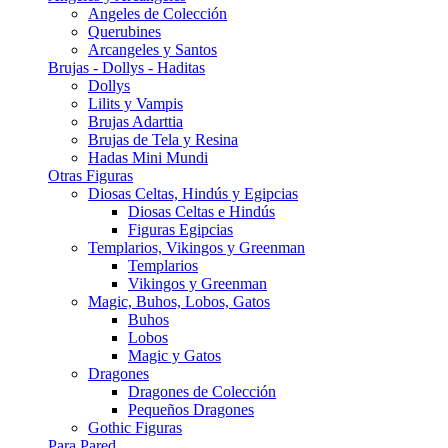
Angeles de Colección
Querubines
Arcangeles y Santos
Brujas - Dollys - Haditas
Dollys
Lilits y Vampis
Brujas Adarttia
Brujas de Tela y Resina
Hadas Mini Mundi
Otras Figuras
Diosas Celtas, Hindús y Egipcias
Diosas Celtas e Hindús
Figuras Egipcias
Templarios, Vikingos y Greenman
Templarios
Vikingos y Greenman
Magic, Buhos, Lobos, Gatos
Buhos
Lobos
Magic y Gatos
Dragones
Dragones de Colección
Pequeños Dragones
Gothic Figuras
Para Pared