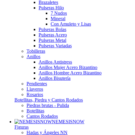
Brazaletes
Pulseras Hilo
7 Nudos
Mineral
Con Amuleto y Lisas
Pulseras Bolas
Pulseras Acero
Pulseras Metal
Pulseras Variadas
Tobilleras
Anillos
Anillos Antistress
Anillos Mujer Acero Bizantino
Anillos Hombre Acero Bizantino
Anillos Bisutería
Pendientes
Llaveros
Rosarios
Botellitas, Piedra y Cantos Rodados
Piedras brutas - Pulida
Botellitas
Cantos Rodados
NEMESISNOW
Figuras
Hadas y Ángeles NN