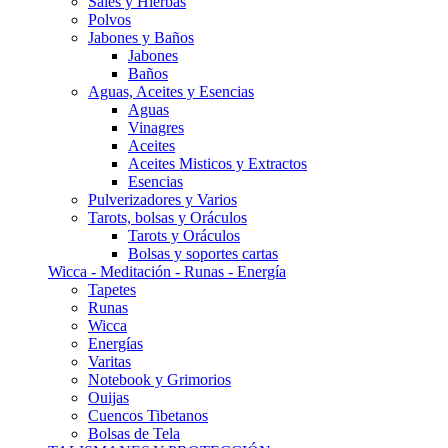
Sales y Hierbas
Polvos
Jabones y Baños
Jabones
Baños
Aguas, Aceites y Esencias
Aguas
Vinagres
Aceites
Aceites Misticos y Extractos
Esencias
Pulverizadores y Varios
Tarots, bolsas y Oráculos
Tarots y Oráculos
Bolsas y soportes cartas
Wicca - Meditación - Runas - Energía
Tapetes
Runas
Wicca
Energías
Varitas
Notebook y Grimorios
Ouijas
Cuencos Tibetanos
Bolsas de Tela