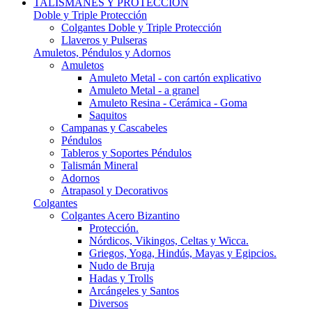
TALISMANES Y PROTECCIÓN
Doble y Triple Protección
Colgantes Doble y Triple Protección
Llaveros y Pulseras
Amuletos, Péndulos y Adornos
Amuletos
Amuleto Metal - con cartón explicativo
Amuleto Metal - a granel
Amuleto Resina - Cerámica - Goma
Saquitos
Campanas y Cascabeles
Péndulos
Tableros y Soportes Péndulos
Talismán Mineral
Adornos
Atrapasol y Decorativos
Colgantes
Colgantes Acero Bizantino
Protección.
Nórdicos, Vikingos, Celtas y Wicca.
Griegos, Yoga, Hindús, Mayas y Egipcios.
Nudo de Bruja
Hadas y Trolls
Arcángeles y Santos
Diversos