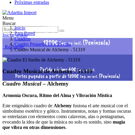
Próximas entradas
Menu
Pedido mínimo 60€
Buscar
Imp. no incl.
Inicio
Portes pagados a partir de
Para Pared
Iniciar sesión
Cuadros
1200€
(Península)
Imp. no incl.
Cuadro Pequeño 19 x 25 cms
Regístrate
Cuadro Musical de Alchemy - 51319
Pedido mínimo 60€
Imp. no incl.
Cuadro Musical de Alchemy - 51319
Portes pagados a partir de 1200€
(Península)
Imp. no incl.
Cuadro Musical
– Alchemy
Armonía Oscura, Ritmo del Alma y Vibración Mística
Este enigmático cuadro de
Alchemy
fusiona el arte musical con el
simbolismo esotérico y gótico. Instrumentos, notas y formas oscuras
se entrelazan con elementos como calaveras, alas o pentagramas,
evocando la idea de que la música no solo es sonido, sino
magia
que vibra en otras dimensiones
.