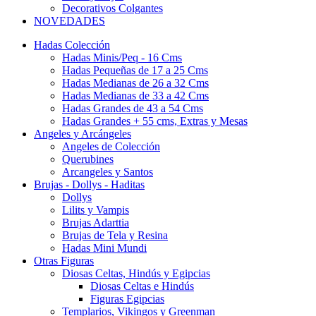
Decorativos Colgantes
NOVEDADES
Hadas Colección
Hadas Minis/Peq - 16 Cms
Hadas Pequeñas de 17 a 25 Cms
Hadas Medianas de 26 a 32 Cms
Hadas Medianas de 33 a 42 Cms
Hadas Grandes de 43 a 54 Cms
Hadas Grandes + 55 cms, Extras y Mesas
Angeles y Arcángeles
Angeles de Colección
Querubines
Arcangeles y Santos
Brujas - Dollys - Haditas
Dollys
Lilits y Vampis
Brujas Adarttia
Brujas de Tela y Resina
Hadas Mini Mundi
Otras Figuras
Diosas Celtas, Hindús y Egipcias
Diosas Celtas e Hindús
Figuras Egipcias
Templarios, Vikingos y Greenman