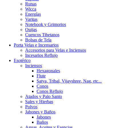
Runas
Wicca
Energías
Varitas
Notebook y Grimorios
Ouijas
Cuencos Tibetanos
Bolsas de Tela
Porta Velas e Incensarios
Accesorios para Velas e Inciensos
Incesarios Reflujo
Esotérico
Inciensos
Hexagonales
Flute
Satya, Tribal, Vijayshree, Nag, etc...
Conos
Conos Reflujo
Atados y Palo Santo
Sales y Hierbas
Polvos
Jabones y Baños
Jabones
Baños
Aguas, Aceites y Esencias