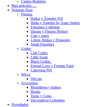
Cantos Rodados
Mas artículos ....
Nemesis Now
Figuras
Hadas y Ángeles NN
Hada y Ángeles by Anne Stokes
Figurines Colletion
Diosas y Figuras Bronce
Cats y gatos
Lobos, Buhos y Dragones
Small Figurines
Gothic
Cult Cuties
Little Souls
Black Gothic.
Eternal Love y Femme Fatal
Calaveras NN
Wicca
Wiccan
Accesorios
Monederos y bolsos
Books
Tazas y Cajas
Decorativos Colgantes
Novedades