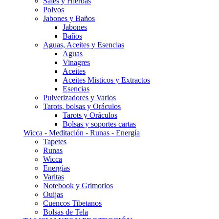
Sales y Hierbas
Polvos
Jabones y Baños
Jabones
Baños
Aguas, Aceites y Esencias
Aguas
Vinagres
Aceites
Aceites Misticos y Extractos
Esencias
Pulverizadores y Varios
Tarots, bolsas y Oráculos
Tarots y Oráculos
Bolsas y soportes cartas
Wicca - Meditación - Runas - Energía
Tapetes
Runas
Wicca
Energías
Varitas
Notebook y Grimorios
Ouijas
Cuencos Tibetanos
Bolsas de Tela