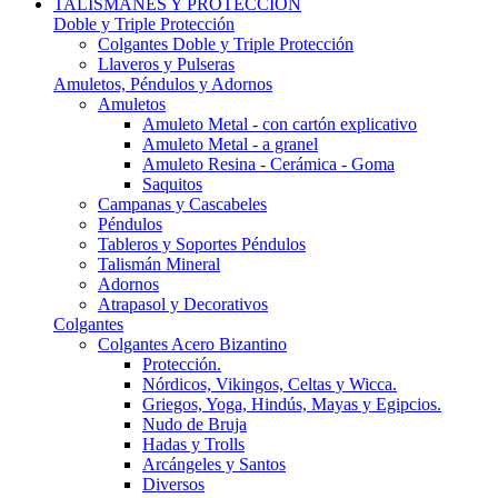
TALISMANES Y PROTECCIÓN
Doble y Triple Protección
Colgantes Doble y Triple Protección
Llaveros y Pulseras
Amuletos, Péndulos y Adornos
Amuletos
Amuleto Metal - con cartón explicativo
Amuleto Metal - a granel
Amuleto Resina - Cerámica - Goma
Saquitos
Campanas y Cascabeles
Péndulos
Tableros y Soportes Péndulos
Talismán Mineral
Adornos
Atrapasol y Decorativos
Colgantes
Colgantes Acero Bizantino
Protección.
Nórdicos, Vikingos, Celtas y Wicca.
Griegos, Yoga, Hindús, Mayas y Egipcios.
Nudo de Bruja
Hadas y Trolls
Arcángeles y Santos
Diversos