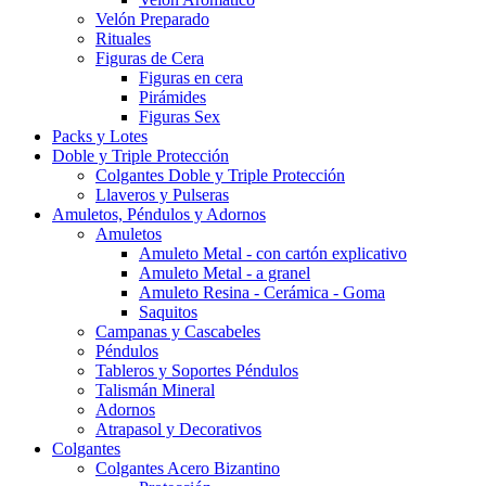
Velón Preparado
Rituales
Figuras de Cera
Figuras en cera
Pirámides
Figuras Sex
Packs y Lotes
Doble y Triple Protección
Colgantes Doble y Triple Protección
Llaveros y Pulseras
Amuletos, Péndulos y Adornos
Amuletos
Amuleto Metal - con cartón explicativo
Amuleto Metal - a granel
Amuleto Resina - Cerámica - Goma
Saquitos
Campanas y Cascabeles
Péndulos
Tableros y Soportes Péndulos
Talismán Mineral
Adornos
Atrapasol y Decorativos
Colgantes
Colgantes Acero Bizantino