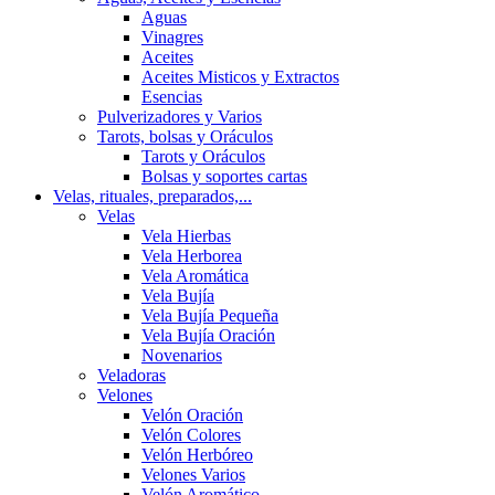
Aguas
Vinagres
Aceites
Aceites Misticos y Extractos
Esencias
Pulverizadores y Varios
Tarots, bolsas y Oráculos
Tarots y Oráculos
Bolsas y soportes cartas
Velas, rituales, preparados,...
Velas
Vela Hierbas
Vela Herborea
Vela Aromática
Vela Bujía
Vela Bujía Pequeña
Vela Bujía Oración
Novenarios
Veladoras
Velones
Velón Oración
Velón Colores
Velón Herbóreo
Velones Varios
Velón Aromático