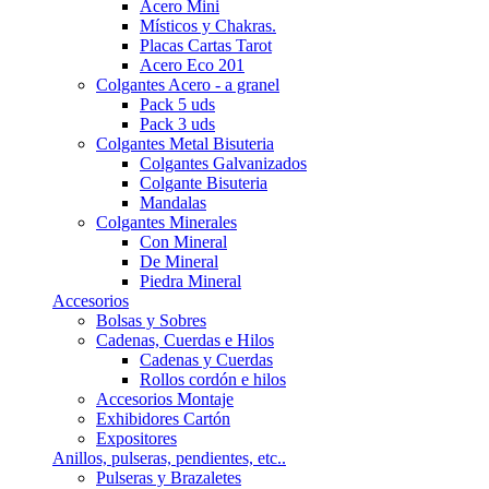
Acero Mini
Místicos y Chakras.
Placas Cartas Tarot
Acero Eco 201
Colgantes Acero - a granel
Pack 5 uds
Pack 3 uds
Colgantes Metal Bisuteria
Colgantes Galvanizados
Colgante Bisuteria
Mandalas
Colgantes Minerales
Con Mineral
De Mineral
Piedra Mineral
Accesorios
Bolsas y Sobres
Cadenas, Cuerdas e Hilos
Cadenas y Cuerdas
Rollos cordón e hilos
Accesorios Montaje
Exhibidores Cartón
Expositores
Anillos, pulseras, pendientes, etc..
Pulseras y Brazaletes