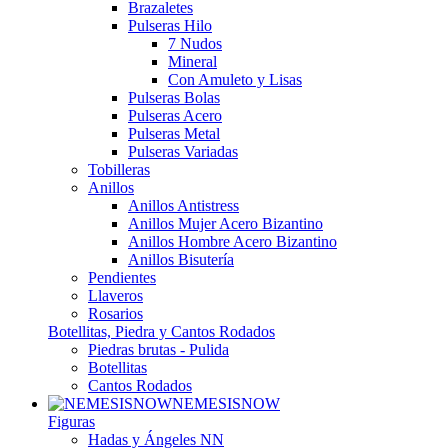
Brazaletes
Pulseras Hilo
7 Nudos
Mineral
Con Amuleto y Lisas
Pulseras Bolas
Pulseras Acero
Pulseras Metal
Pulseras Variadas
Tobilleras
Anillos
Anillos Antistress
Anillos Mujer Acero Bizantino
Anillos Hombre Acero Bizantino
Anillos Bisutería
Pendientes
Llaveros
Rosarios
Botellitas, Piedra y Cantos Rodados
Piedras brutas - Pulida
Botellitas
Cantos Rodados
NEMESISNOW
Figuras
Hadas y Ángeles NN