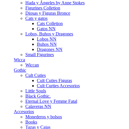
Hada y Ángeles by Anne Stokes
Figurines Colletion
Diosas y Figuras Bronce
Cats y gatos
Cats Colletion
Gatos NN
Lobos, Buhos y Dragones
Lobos NN
Buhos NN
Dragones NN
Small Figurines
Wicca
Wiccan
Gothic
Cult Cuties
Cult Cuties Figuras
Cult Curties Accesorios
Little Souls
Black Gothic.
Eternal Love y Femme Fatal
Calaveras NN
Accesorios
Monederos y bolsos
Books
Tazas y Cajas