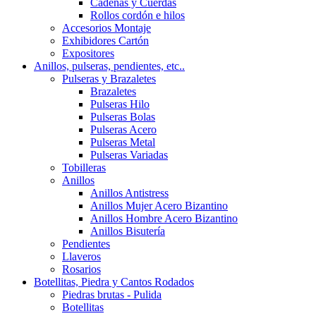
Cadenas y Cuerdas
Rollos cordón e hilos
Accesorios Montaje
Exhibidores Cartón
Expositores
Anillos, pulseras, pendientes, etc..
Pulseras y Brazaletes
Brazaletes
Pulseras Hilo
Pulseras Bolas
Pulseras Acero
Pulseras Metal
Pulseras Variadas
Tobilleras
Anillos
Anillos Antistress
Anillos Mujer Acero Bizantino
Anillos Hombre Acero Bizantino
Anillos Bisutería
Pendientes
Llaveros
Rosarios
Botellitas, Piedra y Cantos Rodados
Piedras brutas - Pulida
Botellitas