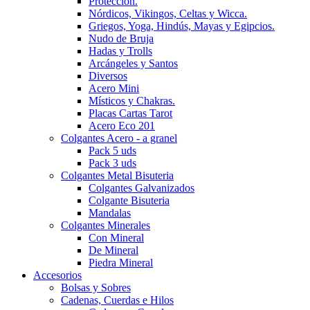
Protección.
Nórdicos, Vikingos, Celtas y Wicca.
Griegos, Yoga, Hindús, Mayas y Egipcios.
Nudo de Bruja
Hadas y Trolls
Arcángeles y Santos
Diversos
Acero Mini
Místicos y Chakras.
Placas Cartas Tarot
Acero Eco 201
Colgantes Acero - a granel
Pack 5 uds
Pack 3 uds
Colgantes Metal Bisuteria
Colgantes Galvanizados
Colgante Bisuteria
Mandalas
Colgantes Minerales
Con Mineral
De Mineral
Piedra Mineral
Accesorios
Bolsas y Sobres
Cadenas, Cuerdas e Hilos