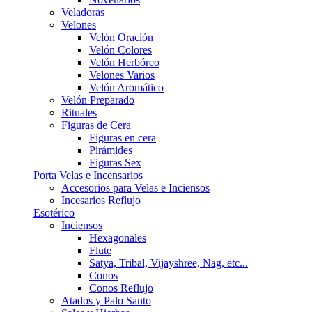
Veladoras
Velones
Velón Oración
Velón Colores
Velón Herbóreo
Velones Varios
Velón Aromático
Velón Preparado
Rituales
Figuras de Cera
Figuras en cera
Pirámides
Figuras Sex
Porta Velas e Incensarios
Accesorios para Velas e Inciensos
Incesarios Reflujo
Esotérico
Inciensos
Hexagonales
Flute
Satya, Tribal, Vijayshree, Nag, etc...
Conos
Conos Reflujo
Atados y Palo Santo