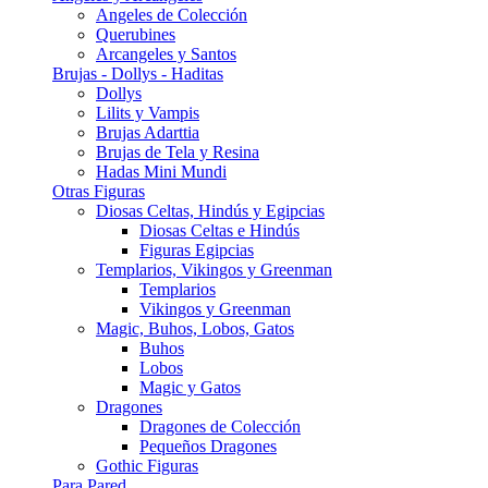
Angeles de Colección
Querubines
Arcangeles y Santos
Brujas - Dollys - Haditas
Dollys
Lilits y Vampis
Brujas Adarttia
Brujas de Tela y Resina
Hadas Mini Mundi
Otras Figuras
Diosas Celtas, Hindús y Egipcias
Diosas Celtas e Hindús
Figuras Egipcias
Templarios, Vikingos y Greenman
Templarios
Vikingos y Greenman
Magic, Buhos, Lobos, Gatos
Buhos
Lobos
Magic y Gatos
Dragones
Dragones de Colección
Pequeños Dragones
Gothic Figuras
Para Pared