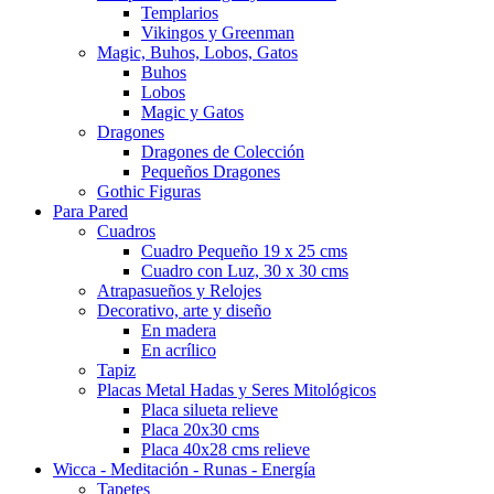
Templarios
Vikingos y Greenman
Magic, Buhos, Lobos, Gatos
Buhos
Lobos
Magic y Gatos
Dragones
Dragones de Colección
Pequeños Dragones
Gothic Figuras
Para Pared
Cuadros
Cuadro Pequeño 19 x 25 cms
Cuadro con Luz, 30 x 30 cms
Atrapasueños y Relojes
Decorativo, arte y diseño
En madera
En acrílico
Tapiz
Placas Metal Hadas y Seres Mitológicos
Placa silueta relieve
Placa 20x30 cms
Placa 40x28 cms relieve
Wicca - Meditación - Runas - Energía
Tapetes