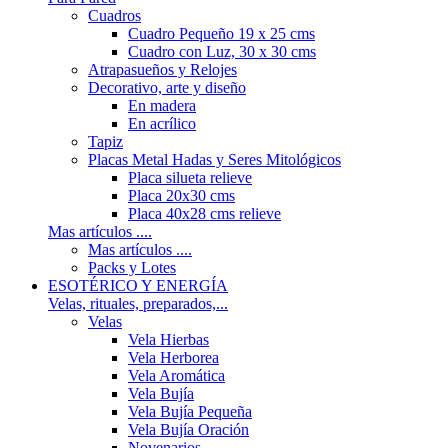
Cuadros
Cuadro Pequeño 19 x 25 cms
Cuadro con Luz, 30 x 30 cms
Atrapasueños y Relojes
Decorativo, arte y diseño
En madera
En acrílico
Tapiz
Placas Metal Hadas y Seres Mitológicos
Placa silueta relieve
Placa 20x30 cms
Placa 40x28 cms relieve
Mas artículos ....
Mas artículos ....
Packs y Lotes
ESOTÉRICO Y ENERGÍA
Velas, rituales, preparados,...
Velas
Vela Hierbas
Vela Herborea
Vela Aromática
Vela Bujía
Vela Bujía Pequeña
Vela Bujía Oración
Novenarios