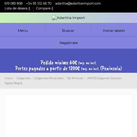
619 083 858
+34 93 512 66 70
adarttia@adarttiaimport.com
Lista de deseos (
)
Compare (
)
Menu
Buscar
Iniciar sesión
Regístrate
Pedido mínimo 60€
Imp. no incl.
Portes pagados a partir de 1200€
(Península)
Imp. no incl.
Inicio
Colgantes
Colgantes Minerales
De Mineral
AM113 Colgante Corazón
Agata Negra