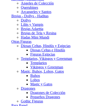
Angeles de Colección
Querubines
Arcangeles y Santos
Brujas - Dollys - Haditas
Dollys
Lilits y Vampis
Brujas Adarttia
Brujas de Tela y Resina
Hadas Mini Mundi
Otras Figuras
Diosas Celtas, Hindús y Egipcias
Diosas Celtas e Hindús
Figuras Egipcias
Templarios, Vikingos y Greenman
Templarios
Vikingos y Greenman
Magic, Buhos, Lobos, Gatos
Buhos
Lobos
Magic y Gatos
Dragones
Dragones de Colección
Pequeños Dragones
Gothic Figuras
Para Pared