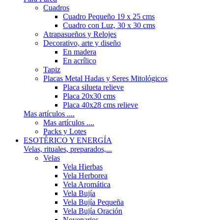
Cuadros
Cuadro Pequeño 19 x 25 cms
Cuadro con Luz, 30 x 30 cms
Atrapasueños y Relojes
Decorativo, arte y diseño
En madera
En acrílico
Tapiz
Placas Metal Hadas y Seres Mitológicos
Placa silueta relieve
Placa 20x30 cms
Placa 40x28 cms relieve
Mas artículos ....
Mas artículos ....
Packs y Lotes
ESOTÉRICO Y ENERGÍA
Velas, rituales, preparados,...
Velas
Vela Hierbas
Vela Herborea
Vela Aromática
Vela Bujía
Vela Bujía Pequeña
Vela Bujía Oración
Novenarios