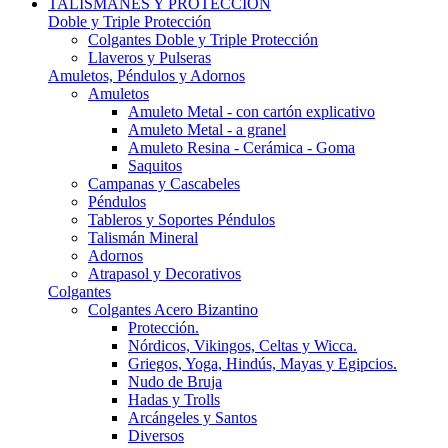
TALISMANES Y PROTECCIÓN
Doble y Triple Protección
Colgantes Doble y Triple Protección
Llaveros y Pulseras
Amuletos, Péndulos y Adornos
Amuletos
Amuleto Metal - con cartón explicativo
Amuleto Metal - a granel
Amuleto Resina - Cerámica - Goma
Saquitos
Campanas y Cascabeles
Péndulos
Tableros y Soportes Péndulos
Talismán Mineral
Adornos
Atrapasol y Decorativos
Colgantes
Colgantes Acero Bizantino
Protección.
Nórdicos, Vikingos, Celtas y Wicca.
Griegos, Yoga, Hindús, Mayas y Egipcios.
Nudo de Bruja
Hadas y Trolls
Arcángeles y Santos
Diversos