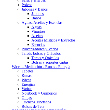
Sales y Hierbas
Polvos
Jabones y Baños
Jabones
Baños
Aguas, Aceites y Esencias
Aguas
Vinagres
Aceites
Aceites Misticos y Extractos
Esencias
Pulverizadores y Varios
Tarots, bolsas y Oráculos
Tarots y Oráculos
Bolsas y soportes cartas
Wicca - Meditación - Runas - Energía
Tapetes
Runas
Wicca
Energías
Varitas
Notebook y Grimorios
Ouijas
Cuencos Tibetanos
Bolsas de Tela