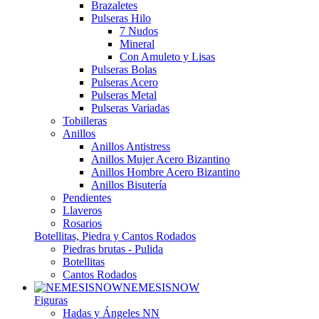
Brazaletes
Pulseras Hilo
7 Nudos
Mineral
Con Amuleto y Lisas
Pulseras Bolas
Pulseras Acero
Pulseras Metal
Pulseras Variadas
Tobilleras
Anillos
Anillos Antistress
Anillos Mujer Acero Bizantino
Anillos Hombre Acero Bizantino
Anillos Bisutería
Pendientes
Llaveros
Rosarios
Botellitas, Piedra y Cantos Rodados
Piedras brutas - Pulida
Botellitas
Cantos Rodados
NEMESISNOW
Figuras
Hadas y Ángeles NN