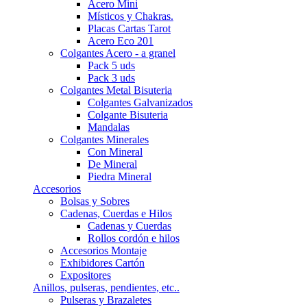
Acero Mini
Místicos y Chakras.
Placas Cartas Tarot
Acero Eco 201
Colgantes Acero - a granel
Pack 5 uds
Pack 3 uds
Colgantes Metal Bisuteria
Colgantes Galvanizados
Colgante Bisuteria
Mandalas
Colgantes Minerales
Con Mineral
De Mineral
Piedra Mineral
Accesorios
Bolsas y Sobres
Cadenas, Cuerdas e Hilos
Cadenas y Cuerdas
Rollos cordón e hilos
Accesorios Montaje
Exhibidores Cartón
Expositores
Anillos, pulseras, pendientes, etc..
Pulseras y Brazaletes