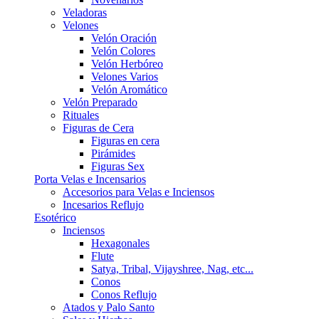
Veladoras
Velones
Velón Oración
Velón Colores
Velón Herbóreo
Velones Varios
Velón Aromático
Velón Preparado
Rituales
Figuras de Cera
Figuras en cera
Pirámides
Figuras Sex
Porta Velas e Incensarios
Accesorios para Velas e Inciensos
Incesarios Reflujo
Esotérico
Inciensos
Hexagonales
Flute
Satya, Tribal, Vijayshree, Nag, etc...
Conos
Conos Reflujo
Atados y Palo Santo