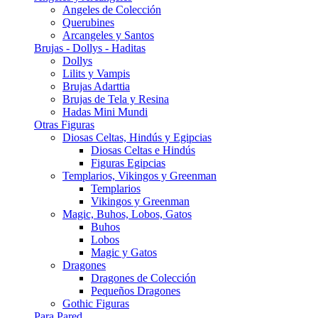
Angeles de Colección
Querubines
Arcangeles y Santos
Brujas - Dollys - Haditas
Dollys
Lilits y Vampis
Brujas Adarttia
Brujas de Tela y Resina
Hadas Mini Mundi
Otras Figuras
Diosas Celtas, Hindús y Egipcias
Diosas Celtas e Hindús
Figuras Egipcias
Templarios, Vikingos y Greenman
Templarios
Vikingos y Greenman
Magic, Buhos, Lobos, Gatos
Buhos
Lobos
Magic y Gatos
Dragones
Dragones de Colección
Pequeños Dragones
Gothic Figuras
Para Pared