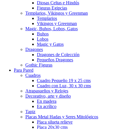
Diosas Celtas e Hindús
Figuras Egipcias
Templarios, Vikingos y Greenman
Templarios
Vikingos y Greenman
Magic, Buhos, Lobos, Gatos
Buhos
Lobos
Magic y Gatos
Dragones
Dragones de Colección
Pequeños Dragones
Gothic Figuras
Para Pared
Cuadros
Cuadro Pequeño 19 x 25 cms
Cuadro con Luz, 30 x 30 cms
Atrapasueños y Relojes
Decorativo, arte y diseño
En madera
En acrílico
Tapiz
Placas Metal Hadas y Seres Mitológicos
Placa silueta relieve
Placa 20x30 cms