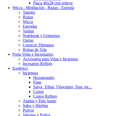
Placa 40x28 cms relieve
Wicca - Meditación - Runas - Energía
Tapetes
Runas
Wicca
Energías
Varitas
Notebook y Grimorios
Ouijas
Cuencos Tibetanos
Bolsas de Tela
Porta Velas e Incensarios
Accesorios para Velas e Inciensos
Incesarios Reflujo
Esotérico
Inciensos
Hexagonales
Flute
Satya, Tribal, Vijayshree, Nag, etc...
Conos
Conos Reflujo
Atados y Palo Santo
Sales y Hierbas
Polvos
Jabones y Baños