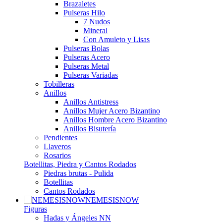
Brazaletes
Pulseras Hilo
7 Nudos
Mineral
Con Amuleto y Lisas
Pulseras Bolas
Pulseras Acero
Pulseras Metal
Pulseras Variadas
Tobilleras
Anillos
Anillos Antistress
Anillos Mujer Acero Bizantino
Anillos Hombre Acero Bizantino
Anillos Bisutería
Pendientes
Llaveros
Rosarios
Botellitas, Piedra y Cantos Rodados
Piedras brutas - Pulida
Botellitas
Cantos Rodados
NEMESISNOW
Figuras
Hadas y Ángeles NN