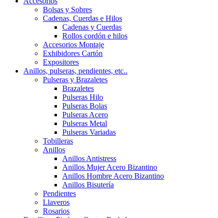
Accesorios
Bolsas y Sobres
Cadenas, Cuerdas e Hilos
Cadenas y Cuerdas
Rollos cordón e hilos
Accesorios Montaje
Exhibidores Cartón
Expositores
Anillos, pulseras, pendientes, etc..
Pulseras y Brazaletes
Brazaletes
Pulseras Hilo
Pulseras Bolas
Pulseras Acero
Pulseras Metal
Pulseras Variadas
Tobilleras
Anillos
Anillos Antistress
Anillos Mujer Acero Bizantino
Anillos Hombre Acero Bizantino
Anillos Bisutería
Pendientes
Llaveros
Rosarios