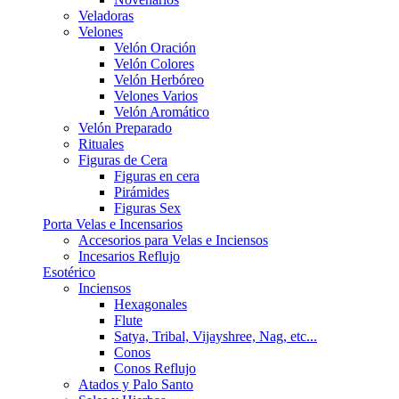
Veladoras
Velones
Velón Oración
Velón Colores
Velón Herbóreo
Velones Varios
Velón Aromático
Velón Preparado
Rituales
Figuras de Cera
Figuras en cera
Pirámides
Figuras Sex
Porta Velas e Incensarios
Accesorios para Velas e Inciensos
Incesarios Reflujo
Esotérico
Inciensos
Hexagonales
Flute
Satya, Tribal, Vijayshree, Nag, etc...
Conos
Conos Reflujo
Atados y Palo Santo