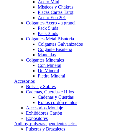
Acero Mini
Místicos y Chakras.
Placas Cartas Tarot
Acero Eco 201
Colgantes Acero - a granel
Pack 5 uds
Pack 3 uds
Colgantes Metal Bisuteria
Colgantes Galvanizados
Colgante Bisuteria
Mandalas
Colgantes Minerales
Con Mineral
De Mineral
Piedra Mineral
Accesorios
Bolsas y Sobres
Cadenas, Cuerdas e Hilos
Cadenas y Cuerdas
Rollos cordón e hilos
Accesorios Montaje
Exhibidores Cartón
Expositores
Anillos, pulseras, pendientes, etc..
Pulseras y Brazaletes