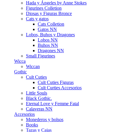
Hada y Ángeles by Anne Stokes
Figurines Colletion
Diosas y Figuras Bronce
Cats y gatos
Cats Colletion
Gatos NN
Lobos, Buhos y Dragones
Lobos NN
Buhos NN
Dragones NN
Small Figurines
Wicca
Wiccan
Gothic
Cult Cuties
Cult Cuties Figuras
Cult Curties Accesorios
Little Souls
Black Gothic.
Eternal Love y Femme Fatal
Calaveras NN
Accesorios
Monederos y bolsos
Books
Tazas y Cajas