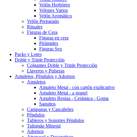
Velón Herbóreo
Velones Varios
Velón Aromático
Velón Preparado
Rituales
Figuras de Cera
Figuras en cera
Pirámides
Figuras Sex
Packs y Lotes
Doble y Triple Protección
Colgantes Doble y Triple Protección
Llaveros y Pulseras
Amuletos, Péndulos y Adornos
Amuletos
Amuleto Metal - con cartón explicativo
Amuleto Metal - a granel
Amuleto Resina - Cerámica - Goma
Saquitos
Campanas y Cascabeles
Péndulos
Tableros y Soportes Péndulos
Talismán Mineral
Adornos
Atrapasol y Decorativos