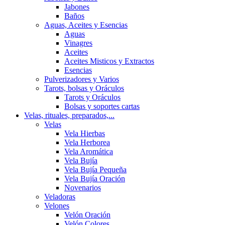
Jabones
Baños
Aguas, Aceites y Esencias
Aguas
Vinagres
Aceites
Aceites Misticos y Extractos
Esencias
Pulverizadores y Varios
Tarots, bolsas y Oráculos
Tarots y Oráculos
Bolsas y soportes cartas
Velas, rituales, preparados,...
Velas
Vela Hierbas
Vela Herborea
Vela Aromática
Vela Bujía
Vela Bujía Pequeña
Vela Bujía Oración
Novenarios
Veladoras
Velones
Velón Oración
Velón Colores