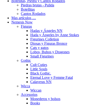
Botellitas, Piedra y Cantos Rodados
Piedras brutas - Pulida
Botellitas
Cantos Rodados
Mas artículos ....
Nemesis Now
Figuras
Hadas y Ángeles NN
Hada y Ángeles by Anne Stokes
Figurines Colletion
Diosas y Figuras Bronce
Cats y gatos
Lobos, Buhos y Dragones
Small Figurines
Gothic
Cult Cuties
Little Souls
Black Gothic.
Eternal Love y Femme Fatal
Calaveras NN
Wicca
Wiccan
Accesorios
Monederos y bolsos
Books