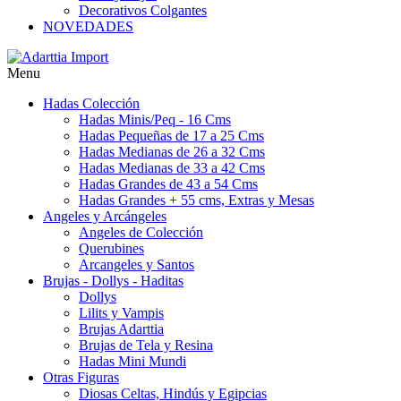
Decorativos Colgantes
NOVEDADES
Menu
Hadas Colección
Hadas Minis/Peq - 16 Cms
Hadas Pequeñas de 17 a 25 Cms
Hadas Medianas de 26 a 32 Cms
Hadas Medianas de 33 a 42 Cms
Hadas Grandes de 43 a 54 Cms
Hadas Grandes + 55 cms, Extras y Mesas
Angeles y Arcángeles
Angeles de Colección
Querubines
Arcangeles y Santos
Brujas - Dollys - Haditas
Dollys
Lilits y Vampis
Brujas Adarttia
Brujas de Tela y Resina
Hadas Mini Mundi
Otras Figuras
Diosas Celtas, Hindús y Egipcias