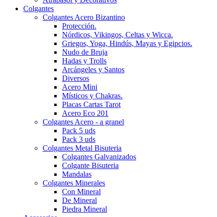
Colgantes
Colgantes Acero Bizantino
Protección.
Nórdicos, Vikingos, Celtas y Wicca.
Griegos, Yoga, Hindús, Mayas y Egipcios.
Nudo de Bruja
Hadas y Trolls
Arcángeles y Santos
Diversos
Acero Mini
Místicos y Chakras.
Placas Cartas Tarot
Acero Eco 201
Colgantes Acero - a granel
Pack 5 uds
Pack 3 uds
Colgantes Metal Bisuteria
Colgantes Galvanizados
Colgante Bisuteria
Mandalas
Colgantes Minerales
Con Mineral
De Mineral
Piedra Mineral