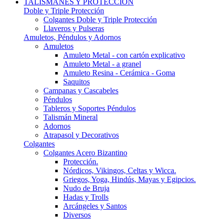
TALISMANES Y PROTECCIÓN
Doble y Triple Protección
Colgantes Doble y Triple Protección
Llaveros y Pulseras
Amuletos, Péndulos y Adornos
Amuletos
Amuleto Metal - con cartón explicativo
Amuleto Metal - a granel
Amuleto Resina - Cerámica - Goma
Saquitos
Campanas y Cascabeles
Péndulos
Tableros y Soportes Péndulos
Talismán Mineral
Adornos
Atrapasol y Decorativos
Colgantes
Colgantes Acero Bizantino
Protección.
Nórdicos, Vikingos, Celtas y Wicca.
Griegos, Yoga, Hindús, Mayas y Egipcios.
Nudo de Bruja
Hadas y Trolls
Arcángeles y Santos
Diversos