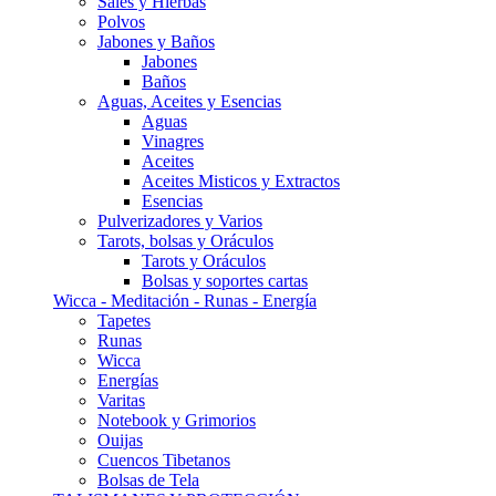
Sales y Hierbas
Polvos
Jabones y Baños
Jabones
Baños
Aguas, Aceites y Esencias
Aguas
Vinagres
Aceites
Aceites Misticos y Extractos
Esencias
Pulverizadores y Varios
Tarots, bolsas y Oráculos
Tarots y Oráculos
Bolsas y soportes cartas
Wicca - Meditación - Runas - Energía
Tapetes
Runas
Wicca
Energías
Varitas
Notebook y Grimorios
Ouijas
Cuencos Tibetanos
Bolsas de Tela