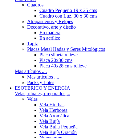
Cuadros
Cuadro Pequeño 19 x 25 cms
Cuadro con Luz, 30 x 30 cms
Atrapasueños y Relojes
Decorativo, arte y diseño
En madera
En acrílico
Tapiz
Placas Metal Hadas y Seres Mitológicos
Placa silueta relieve
Placa 20x30 cms
Placa 40x28 cms relieve
Mas artículos ....
Mas artículos ....
Packs y Lotes
ESOTÉRICO Y ENERGÍA
Velas, rituales, preparados,...
Velas
Vela Hierbas
Vela Herborea
Vela Aromática
Vela Bujía
Vela Bujía Pequeña
Vela Bujía Oración
Novenarios