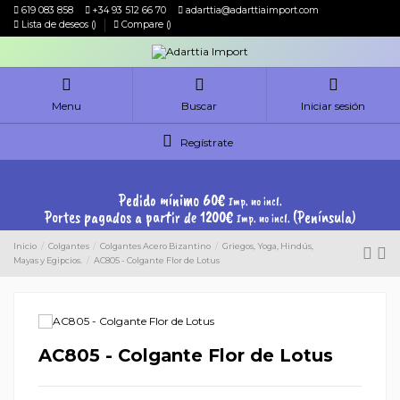
619 083 858
+34 93 512 66 70
adarttia@adarttiaimport.com
Lista de deseos (
)
Compare (
)
Menu
Buscar
Iniciar sesión
Regístrate
Pedido mínimo 60€
Imp. no incl.
Portes pagados a partir de 1200€
(Península)
Imp. no incl.
Inicio
Colgantes
Colgantes Acero Bizantino
Griegos, Yoga, Hindús,
Mayas y Egipcios.
AC805 - Colgante Flor de Lotus
AC805 - Colgante Flor de Lotus