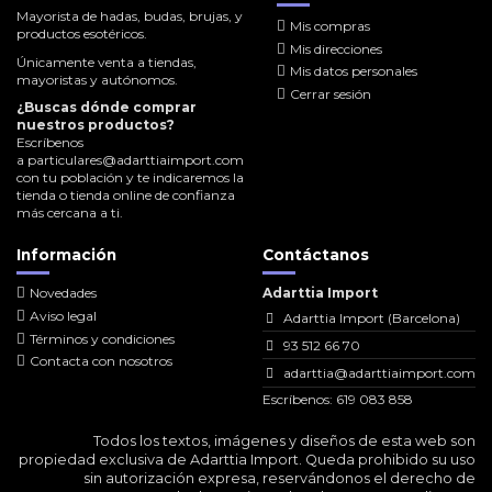
Mayorista de hadas, budas, brujas, y
Mis compras
productos esotéricos.
Mis direcciones
Únicamente venta a tiendas,
Mis datos personales
mayoristas y autónomos.
Cerrar sesión
¿Buscas dónde comprar
nuestros productos?
Escríbenos
a
particulares@adarttiaimport.com
con tu población y te indicaremos la
tienda o tienda online de confianza
más cercana a ti.
Información
Contáctanos
Novedades
Adarttia Import
Aviso legal
Adarttia Import (Barcelona)
Términos y condiciones
93 512 66 70
Contacta con nosotros
adarttia@adarttiaimport.com
Escríbenos: 619 083 858
Todos los textos, imágenes y diseños de esta web son
propiedad exclusiva de Adarttia Import. Queda prohibido su uso
sin autorización expresa, reservándonos el derecho de