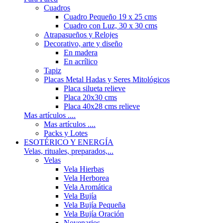
Cuadros
Cuadro Pequeño 19 x 25 cms
Cuadro con Luz, 30 x 30 cms
Atrapasueños y Relojes
Decorativo, arte y diseño
En madera
En acrílico
Tapiz
Placas Metal Hadas y Seres Mitológicos
Placa silueta relieve
Placa 20x30 cms
Placa 40x28 cms relieve
Mas artículos ....
Mas artículos ....
Packs y Lotes
ESOTÉRICO Y ENERGÍA
Velas, rituales, preparados,...
Velas
Vela Hierbas
Vela Herborea
Vela Aromática
Vela Bujía
Vela Bujía Pequeña
Vela Bujía Oración
Novenarios