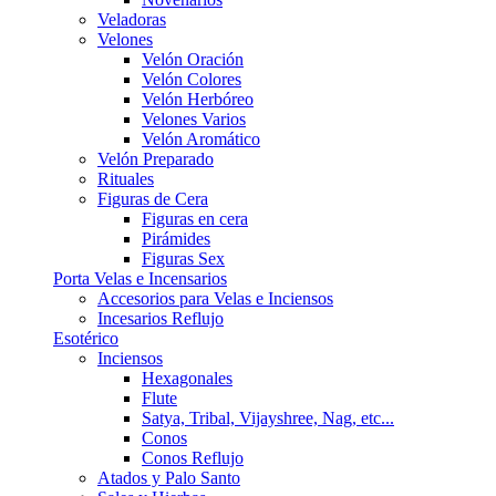
Veladoras
Velones
Velón Oración
Velón Colores
Velón Herbóreo
Velones Varios
Velón Aromático
Velón Preparado
Rituales
Figuras de Cera
Figuras en cera
Pirámides
Figuras Sex
Porta Velas e Incensarios
Accesorios para Velas e Inciensos
Incesarios Reflujo
Esotérico
Inciensos
Hexagonales
Flute
Satya, Tribal, Vijayshree, Nag, etc...
Conos
Conos Reflujo
Atados y Palo Santo