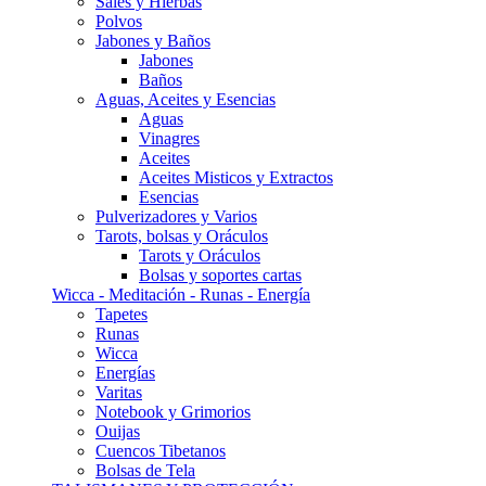
Sales y Hierbas
Polvos
Jabones y Baños
Jabones
Baños
Aguas, Aceites y Esencias
Aguas
Vinagres
Aceites
Aceites Misticos y Extractos
Esencias
Pulverizadores y Varios
Tarots, bolsas y Oráculos
Tarots y Oráculos
Bolsas y soportes cartas
Wicca - Meditación - Runas - Energía
Tapetes
Runas
Wicca
Energías
Varitas
Notebook y Grimorios
Ouijas
Cuencos Tibetanos
Bolsas de Tela