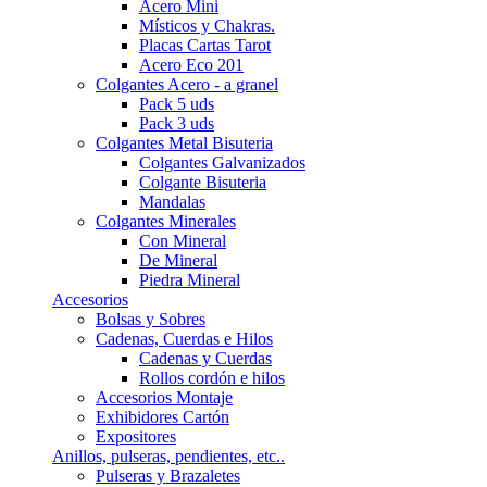
Acero Mini
Místicos y Chakras.
Placas Cartas Tarot
Acero Eco 201
Colgantes Acero - a granel
Pack 5 uds
Pack 3 uds
Colgantes Metal Bisuteria
Colgantes Galvanizados
Colgante Bisuteria
Mandalas
Colgantes Minerales
Con Mineral
De Mineral
Piedra Mineral
Accesorios
Bolsas y Sobres
Cadenas, Cuerdas e Hilos
Cadenas y Cuerdas
Rollos cordón e hilos
Accesorios Montaje
Exhibidores Cartón
Expositores
Anillos, pulseras, pendientes, etc..
Pulseras y Brazaletes