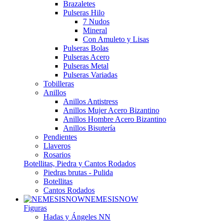
Brazaletes
Pulseras Hilo
7 Nudos
Mineral
Con Amuleto y Lisas
Pulseras Bolas
Pulseras Acero
Pulseras Metal
Pulseras Variadas
Tobilleras
Anillos
Anillos Antistress
Anillos Mujer Acero Bizantino
Anillos Hombre Acero Bizantino
Anillos Bisutería
Pendientes
Llaveros
Rosarios
Botellitas, Piedra y Cantos Rodados
Piedras brutas - Pulida
Botellitas
Cantos Rodados
NEMESISNOW
Figuras
Hadas y Ángeles NN