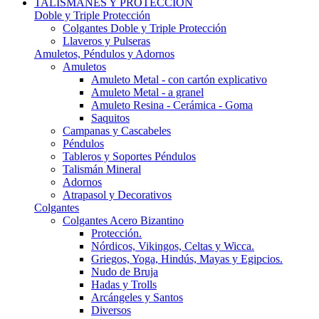
TALISMANES Y PROTECCIÓN
Doble y Triple Protección
Colgantes Doble y Triple Protección
Llaveros y Pulseras
Amuletos, Péndulos y Adornos
Amuletos
Amuleto Metal - con cartón explicativo
Amuleto Metal - a granel
Amuleto Resina - Cerámica - Goma
Saquitos
Campanas y Cascabeles
Péndulos
Tableros y Soportes Péndulos
Talismán Mineral
Adornos
Atrapasol y Decorativos
Colgantes
Colgantes Acero Bizantino
Protección.
Nórdicos, Vikingos, Celtas y Wicca.
Griegos, Yoga, Hindús, Mayas y Egipcios.
Nudo de Bruja
Hadas y Trolls
Arcángeles y Santos
Diversos