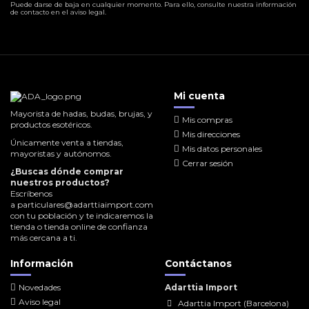
Puede darse de baja en cualquier momento. Para ello, consulte nuestra información
de contacto en el aviso legal.
Mi cuenta
Mayorista de hadas, budas, brujas, y
Mis compras
productos esotéricos.
Mis direcciones
Únicamente venta a tiendas,
Mis datos personales
mayoristas y autónomos.
Cerrar sesión
¿Buscas dónde comprar
nuestros productos?
Escríbenos
a
particulares@adarttiaimport.com
con tu población y te indicaremos la
tienda o tienda online de confianza
más cercana a ti.
Información
Contáctanos
Novedades
Adarttia Import
Aviso legal
Adarttia Import (Barcelona)