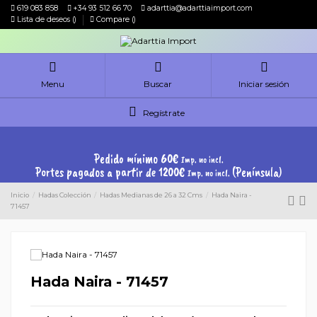
619 083 858
+34 93 512 66 70
adarttia@adarttiaimport.com
Lista de deseos (
)
Compare (
)
Menu
Buscar
Iniciar sesión
Regístrate
Pedido mínimo 60€
Imp. no incl.
Portes pagados a partir de 1200€
(Península)
Imp. no incl.
Inicio
Hadas Colección
Hadas Medianas de 26 a 32 Cms
Hada Naira -
71457
Hada Naira - 71457