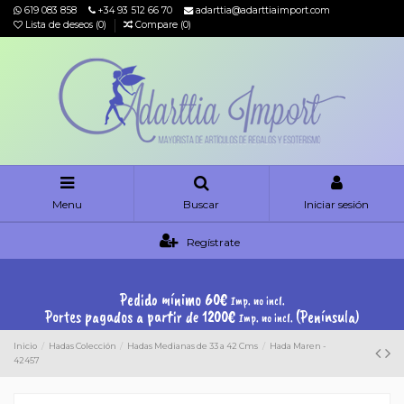
619 083 858
+34 93 512 66 70
adarttia@adarttiaimport.com
Lista de deseos (
0
)
Compare (
0
)
Menu
Buscar
Iniciar sesión
Regístrate
Pedido mínimo 60€
Imp. no incl.
Portes pagados a partir de 1200€
(Península)
Imp. no incl.
Inicio
Hadas Colección
Hadas Medianas de 33 a 42 Cms
Hada Maren -
42457