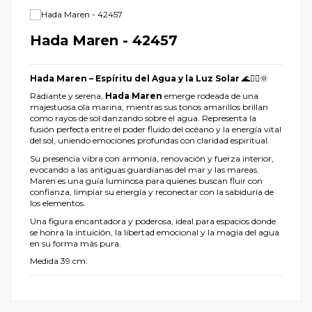
Hada Maren - 42457
Hada Maren – Espíritu del Agua y la Luz Solar
🌊🧚‍♀️🌞
Radiante y serena,
Hada Maren
emerge rodeada de una
majestuosa ola marina, mientras sus tonos amarillos brillan
como rayos de sol danzando sobre el agua. Representa la
fusión perfecta entre el poder fluido del océano y la energía vital
del sol, uniendo emociones profundas con claridad espiritual.
Su presencia vibra con armonía, renovación y fuerza interior,
evocando a las antiguas guardianas del mar y las mareas.
Maren es una guía luminosa para quienes buscan fluir con
confianza, limpiar su energía y reconectar con la sabiduría de
los elementos.
Una figura encantadora y poderosa, ideal para espacios donde
se honra la intuición, la libertad emocional y la magia del agua
en su forma más pura.
Medida 39 cm.