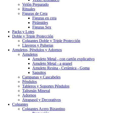
Velón Preparado
Rituales
Figuras de Cera
Figuras en cera
Pirámides
Figuras Sex
Packs y Lotes
Doble y Triple Protección
Colgantes Doble y Triple Protección
Llaveros y Pulseras
Amuletos, Péndulos y Adornos
Amuletos
Amuleto Metal - con cartón explicativo
Amuleto Metal - a granel
Amuleto Resina - Cerámica - Goma
Saquitos
Campanas y Cascabeles
Péndulos
Tableros y Soportes Péndulos
Talismán Mineral
Adornos
Atrapasol y Decorativos
Colgantes
Colgantes Acero Bizantino