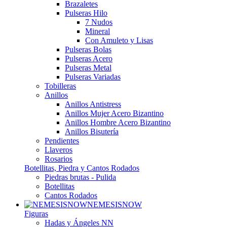
Brazaletes
Pulseras Hilo
7 Nudos
Mineral
Con Amuleto y Lisas
Pulseras Bolas
Pulseras Acero
Pulseras Metal
Pulseras Variadas
Tobilleras
Anillos
Anillos Antistress
Anillos Mujer Acero Bizantino
Anillos Hombre Acero Bizantino
Anillos Bisutería
Pendientes
Llaveros
Rosarios
Botellitas, Piedra y Cantos Rodados
Piedras brutas - Pulida
Botellitas
Cantos Rodados
NEMESISNOW
Figuras
Hadas y Ángeles NN