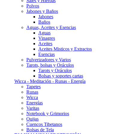
Sales y Hierbas
Polvos
Jabones y Baños
Jabones
Baños
Aguas, Aceites y Esencias
Aguas
Vinagres
Aceites
Aceites Misticos y Extractos
Esencias
Pulverizadores y Varios
Tarots, bolsas y Oráculos
Tarots y Oráculos
Bolsas y soportes cartas
Wicca - Meditación - Runas - Energía
Tapetes
Runas
Wicca
Energías
Varitas
Notebook y Grimorios
Ouijas
Cuencos Tibetanos
Bolsas de Tela