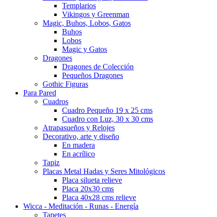
Templarios
Vikingos y Greenman
Magic, Buhos, Lobos, Gatos
Buhos
Lobos
Magic y Gatos
Dragones
Dragones de Colección
Pequeños Dragones
Gothic Figuras
Para Pared
Cuadros
Cuadro Pequeño 19 x 25 cms
Cuadro con Luz, 30 x 30 cms
Atrapasueños y Relojes
Decorativo, arte y diseño
En madera
En acrílico
Tapiz
Placas Metal Hadas y Seres Mitológicos
Placa silueta relieve
Placa 20x30 cms
Placa 40x28 cms relieve
Wicca - Meditación - Runas - Energía
Tapetes