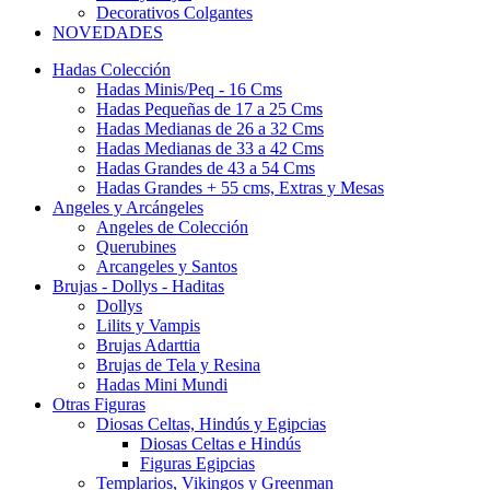
Decorativos Colgantes
NOVEDADES
Hadas Colección
Hadas Minis/Peq - 16 Cms
Hadas Pequeñas de 17 a 25 Cms
Hadas Medianas de 26 a 32 Cms
Hadas Medianas de 33 a 42 Cms
Hadas Grandes de 43 a 54 Cms
Hadas Grandes + 55 cms, Extras y Mesas
Angeles y Arcángeles
Angeles de Colección
Querubines
Arcangeles y Santos
Brujas - Dollys - Haditas
Dollys
Lilits y Vampis
Brujas Adarttia
Brujas de Tela y Resina
Hadas Mini Mundi
Otras Figuras
Diosas Celtas, Hindús y Egipcias
Diosas Celtas e Hindús
Figuras Egipcias
Templarios, Vikingos y Greenman