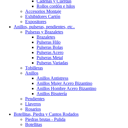
Cadenas y Cuerdas
Rollos cordón e hilos
Accesorios Montaje
Exhibidores Cartón
Expositores
Anillos, pulseras, pendientes, etc..
Pulseras y Brazaletes
Brazaletes
Pulseras Hilo
Pulseras Bolas
Pulseras Acero
Pulseras Metal
Pulseras Variadas
Tobilleras
Anillos
Anillos Antistress
Anillos Mujer Acero Bizantino
Anillos Hombre Acero Bizantino
Anillos Bisutería
Pendientes
Llaveros
Rosarios
Botellitas, Piedra y Cantos Rodados
Piedras brutas - Pulida
Botellitas