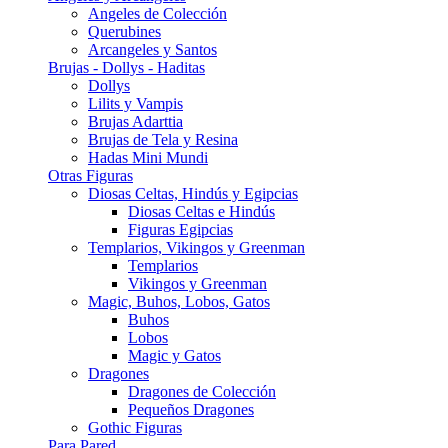
Angeles de Colección
Querubines
Arcangeles y Santos
Brujas - Dollys - Haditas
Dollys
Lilits y Vampis
Brujas Adarttia
Brujas de Tela y Resina
Hadas Mini Mundi
Otras Figuras
Diosas Celtas, Hindús y Egipcias
Diosas Celtas e Hindús
Figuras Egipcias
Templarios, Vikingos y Greenman
Templarios
Vikingos y Greenman
Magic, Buhos, Lobos, Gatos
Buhos
Lobos
Magic y Gatos
Dragones
Dragones de Colección
Pequeños Dragones
Gothic Figuras
Para Pared