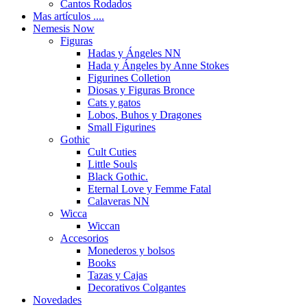
Cantos Rodados
Mas artículos ....
Nemesis Now
Figuras
Hadas y Ángeles NN
Hada y Ángeles by Anne Stokes
Figurines Colletion
Diosas y Figuras Bronce
Cats y gatos
Lobos, Buhos y Dragones
Small Figurines
Gothic
Cult Cuties
Little Souls
Black Gothic.
Eternal Love y Femme Fatal
Calaveras NN
Wicca
Wiccan
Accesorios
Monederos y bolsos
Books
Tazas y Cajas
Decorativos Colgantes
Novedades