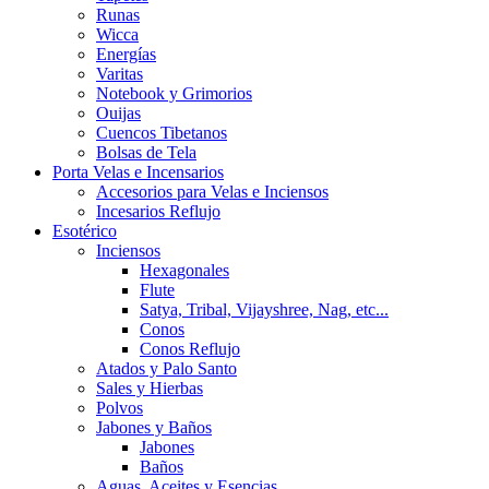
Runas
Wicca
Energías
Varitas
Notebook y Grimorios
Ouijas
Cuencos Tibetanos
Bolsas de Tela
Porta Velas e Incensarios
Accesorios para Velas e Inciensos
Incesarios Reflujo
Esotérico
Inciensos
Hexagonales
Flute
Satya, Tribal, Vijayshree, Nag, etc...
Conos
Conos Reflujo
Atados y Palo Santo
Sales y Hierbas
Polvos
Jabones y Baños
Jabones
Baños
Aguas, Aceites y Esencias