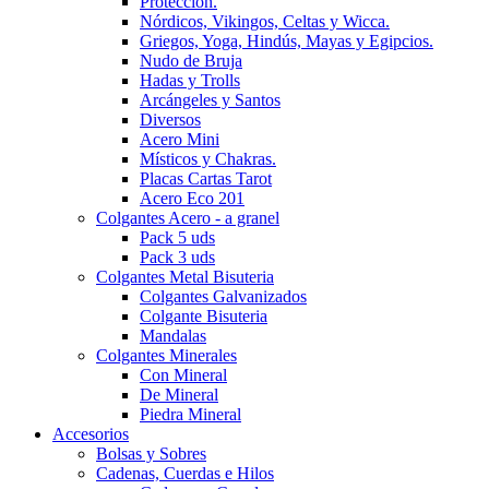
Protección.
Nórdicos, Vikingos, Celtas y Wicca.
Griegos, Yoga, Hindús, Mayas y Egipcios.
Nudo de Bruja
Hadas y Trolls
Arcángeles y Santos
Diversos
Acero Mini
Místicos y Chakras.
Placas Cartas Tarot
Acero Eco 201
Colgantes Acero - a granel
Pack 5 uds
Pack 3 uds
Colgantes Metal Bisuteria
Colgantes Galvanizados
Colgante Bisuteria
Mandalas
Colgantes Minerales
Con Mineral
De Mineral
Piedra Mineral
Accesorios
Bolsas y Sobres
Cadenas, Cuerdas e Hilos