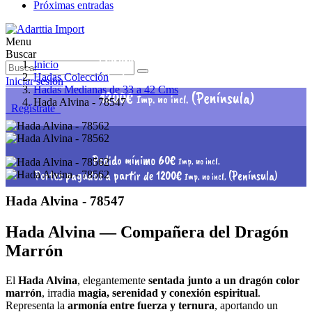
Próximas entradas
Menu
Pedido mínimo 60€
Buscar
Imp. no incl.
Inicio
Portes pagados a partir de
Hadas Colección
Iniciar sesión
Hadas Medianas de 33 a 42 Cms
1200€
(Península)
Imp. no incl.
Hada Alvina - 78547
Regístrate
Pedido mínimo 60€
Imp. no incl.
Portes pagados a partir de 1200€
(Península)
Imp. no incl.
Hada Alvina - 78547
Hada Alvina — Compañera del Dragón
Marrón
El
Hada Alvina
, elegantemente
sentada junto a un dragón color
marrón
, irradia
magia, serenidad y conexión espiritual
.
Representa la
armonía entre fuerza y ternura
, aportando un