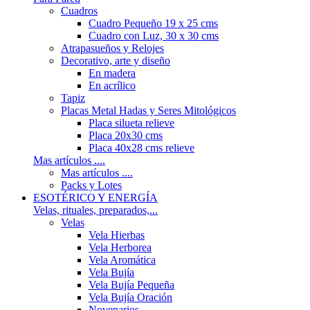
Cuadros
Cuadro Pequeño 19 x 25 cms
Cuadro con Luz, 30 x 30 cms
Atrapasueños y Relojes
Decorativo, arte y diseño
En madera
En acrílico
Tapiz
Placas Metal Hadas y Seres Mitológicos
Placa silueta relieve
Placa 20x30 cms
Placa 40x28 cms relieve
Mas artículos ....
Mas artículos ....
Packs y Lotes
ESOTÉRICO Y ENERGÍA
Velas, rituales, preparados,...
Velas
Vela Hierbas
Vela Herborea
Vela Aromática
Vela Bujía
Vela Bujía Pequeña
Vela Bujía Oración
Novenarios