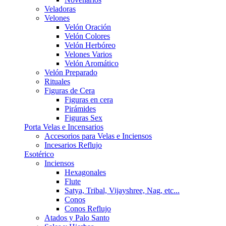
Veladoras
Velones
Velón Oración
Velón Colores
Velón Herbóreo
Velones Varios
Velón Aromático
Velón Preparado
Rituales
Figuras de Cera
Figuras en cera
Pirámides
Figuras Sex
Porta Velas e Incensarios
Accesorios para Velas e Inciensos
Incesarios Reflujo
Esotérico
Inciensos
Hexagonales
Flute
Satya, Tribal, Vijayshree, Nag, etc...
Conos
Conos Reflujo
Atados y Palo Santo