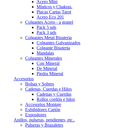
Acero Mini
Místicos y Chakras.
Placas Cartas Tarot
Acero Eco 201
Colgantes Acero - a granel
Pack 5 uds
Pack 3 uds
Colgantes Metal Bisuteria
Colgantes Galvanizados
Colgante Bisuteria
Mandalas
Colgantes Minerales
Con Mineral
De Mineral
Piedra Mineral
Accesorios
Bolsas y Sobres
Cadenas, Cuerdas e Hilos
Cadenas y Cuerdas
Rollos cordón e hilos
Accesorios Montaje
Exhibidores Cartón
Expositores
Anillos, pulseras, pendientes, etc..
Pulseras y Brazaletes