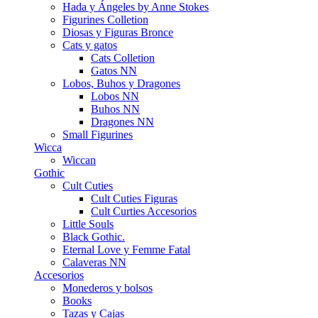
Hada y Ángeles by Anne Stokes
Figurines Colletion
Diosas y Figuras Bronce
Cats y gatos
Cats Colletion
Gatos NN
Lobos, Buhos y Dragones
Lobos NN
Buhos NN
Dragones NN
Small Figurines
Wicca
Wiccan
Gothic
Cult Cuties
Cult Cuties Figuras
Cult Curties Accesorios
Little Souls
Black Gothic.
Eternal Love y Femme Fatal
Calaveras NN
Accesorios
Monederos y bolsos
Books
Tazas y Cajas