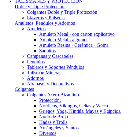
TALISMANES Y PROTECCIÓN
Doble y Triple Protección
Colgantes Doble y Triple Protección
Llaveros y Pulseras
Amuletos, Péndulos y Adornos
Amuletos
Amuleto Metal - con cartón explicativo
Amuleto Metal - a granel
Amuleto Resina - Cerámica - Goma
Saquitos
Campanas y Cascabeles
Péndulos
Tableros y Soportes Péndulos
Talismán Mineral
Adornos
Atrapasol y Decorativos
Colgantes
Colgantes Acero Bizantino
Protección.
Nórdicos, Vikingos, Celtas y Wicca.
Griegos, Yoga, Hindús, Mayas y Egipcios.
Nudo de Bruja
Hadas y Trolls
Arcángeles y Santos
Diversos