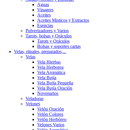
Aguas
Vinagres
Aceites
Aceites Misticos y Extractos
Esencias
Pulverizadores y Varios
Tarots, bolsas y Oráculos
Tarots y Oráculos
Bolsas y soportes cartas
Velas, rituales, preparados,...
Velas
Vela Hierbas
Vela Herborea
Vela Aromática
Vela Bujía
Vela Bujía Pequeña
Vela Bujía Oración
Novenarios
Veladoras
Velones
Velón Oración
Velón Colores
Velón Herbóreo
Velones Varios
Velón Aromático