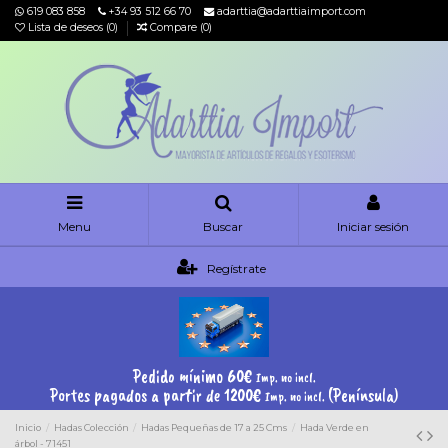
619 083 858
+34 93 512 66 70
adarttia@adarttiaimport.com
Lista de deseos (
0
)
Compare (
0
)
Menu
Buscar
Iniciar sesión
Regístrate
Pedido mínimo 60€
Imp. no incl.
Portes pagados a partir de 1200€
(Península)
Imp. no incl.
Inicio
Hadas Colección
Hadas Pequeñas de 17 a 25 Cms
Hada Verde en
árbol - 71451