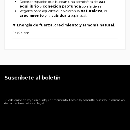
Decorar espacios que buscan una atmósfera de
paz
,
equilibrio
y
conexión profunda
con la tierra.
Regalos para aquellos que valoran la
naturaleza
, el
crecimiento
y la
sabiduría
espiritual.
🌳
Energía de fuerza, crecimiento y armonía natural
.
14x24 cm
Suscríbete al boletín
Puede darse de baja en cualquier momento. Para ello, consulte nuestra información
de contacto en el aviso legal.