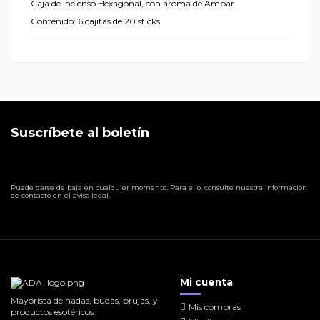
Caja de Incienso Hexagonal, con aroma de Ambar.
Contenido: 6 cajitas de 20 sticks
Suscríbete al boletín
Puede darse de baja en cualquier momento. Para ello, consulte nuestra información
de contacto en el aviso legal.
Mi cuenta
Mayorista de hadas, budas, brujas, y
Mis compras
productos esotéricos.