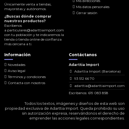
Mis direcciones
Únicamente venta a tiendas,
Mis datos personales
mayoristas y autónomos.
Cerrar sesión
¿Buscas dónde comprar
nuestros productos?
Escríbenos
a
particulares@adarttiaimport.com
con tu población y te indicaremos la
tienda o tienda online de confianza
más cercana a ti.
Información
Contáctanos
Novedades
Adarttia Import
Aviso legal
Adarttia Import (Barcelona)
Términos y condiciones
93 512 66 70
Contacta con nosotros
adarttia@adarttiaimport.com
Escríbenos: 619 083 858
Todos los textos, imágenes y diseños de esta web son
propiedad exclusiva de Adarttia Import. Queda prohibido su uso
sin autorización expresa, reservándonos el derecho de
emprender las acciones legales correspondientes.