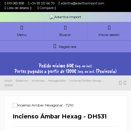
619 083 858
+34 93 512 66 70
adarttia@adarttiaimport.com
Lista de deseos (
)
Compare (
)
Menu
Buscar
Iniciar sesión
Regístrate
Pedido mínimo 60€
Imp. no incl.
Portes pagados a partir de 1200€
(Península)
Imp. no incl.
Inicio
Esotérico
Inciensos
Hexagonales
Incienso Ámbar Hexag -
DH531
Incienso Ámbar Hexag - DH531