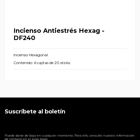
Incienso Antiestrés Hexag -
DF240
Incienso Hexagonal.
Contenido: 6 cajitas de 20 sticks.
Suscríbete al boletín
Puede darse de baja en cualquier momento. Para ello, consulte nuestra información
de contacto en el aviso legal.