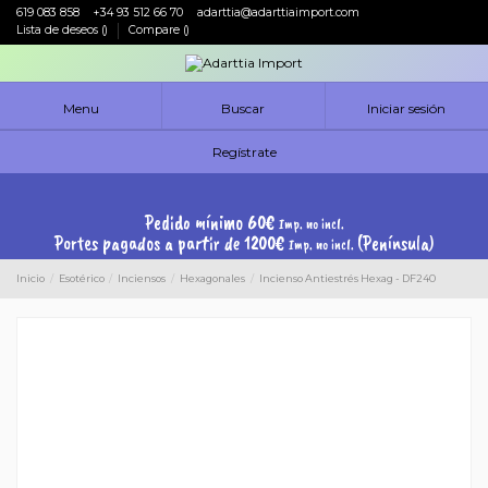
619 083 858
+34 93 512 66 70
adarttia@adarttiaimport.com
Lista de deseos (
)
Compare (
)
Menu
Buscar
Iniciar sesión
Regístrate
Pedido mínimo 60€
Imp. no incl.
Portes pagados a partir de 1200€
(Península)
Imp. no incl.
Inicio
Esotérico
Inciensos
Hexagonales
Incienso Antiestrés Hexag - DF240