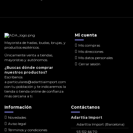
Mi cuenta
Mayorista de hadas, budas, brujas, y
Mis compras
productos esotéricos.
Mis direcciones
Únicamente venta a tiendas,
Mis datos personales
mayoristas y autónomos.
Cerrar sesión
¿Buscas dónde comprar
nuestros productos?
Escríbenos
a
particulares@adarttiaimport.com
con tu población y te indicaremos la
tienda o tienda online de confianza
más cercana a ti.
Información
Contáctanos
Novedades
Adarttia Import
Aviso legal
Adarttia Import (Barcelona)
Términos y condiciones
93 512 66 70