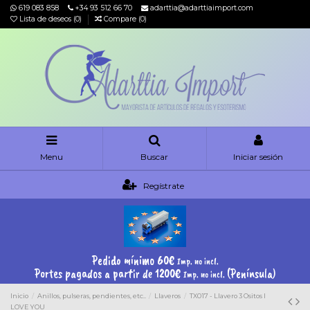
619 083 858
+34 93 512 66 70
adarttia@adarttiaimport.com
Lista de deseos (
0
)
Compare (
0
)
Menu
Buscar
Iniciar sesión
Regístrate
Pedido mínimo 60€
Imp. no incl.
Portes pagados a partir de 1200€
(Península)
Imp. no incl.
Inicio
Anillos, pulseras, pendientes, etc..
Llaveros
TX017 - Llavero 3 Ositos I
LOVE YOU