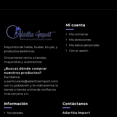
Mi cuenta
Mis compras
Mis direcciones
Mis datos personales
Mayorista de hadas, budas, brujas, y
Cerrar sesión
productos esotéricos.
Únicamente venta a tiendas,
mayoristas y autónomos.
¿Buscas dónde comprar
nuestros productos?
Escríbenos
a
particulares@adarttiaimport.com
con tu población y te indicaremos la
tienda o tienda online de confianza
más cercana a ti.
Información
Contáctanos
Novedades
Adarttia Import